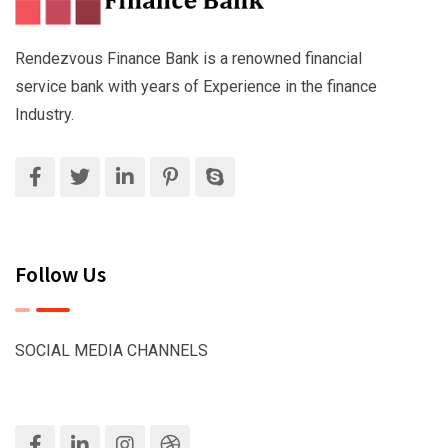
Rendezvous Finance Bank is a renowned financial
service bank with years of Experience in the finance
Industry.
Follow Us
SOCIAL MEDIA CHANNELS