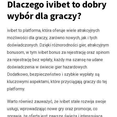
Dlaczego ivibet to dobry
wybór dla graczy?
ivibet to platforma, która oferuje wiele atrakcyjnych
możliwości dla graczy, zarówno nowych, jak i tych
doświadczonych. Dzięki różnorodności gier, atrakcyjnym
bonusom, w tym ivibet bonus za rejestrację oraz spinom
za rejestrację bez wpłaty, każdy ma szansę na udane
doświadczenia w świecie gier hazardowych.
Dodatkowo, bezpieczeństwo i szybkie wypłaty są
kluczowymi aspektami, które przyciągają graczy do tej
platformy.
Warto również zauważyć, że ivibet stale rozwija swoje
usługi, wprowadzając nowe gry oraz promocje, co
sprawia, że oferta jest zawsze świeża i interesująca.