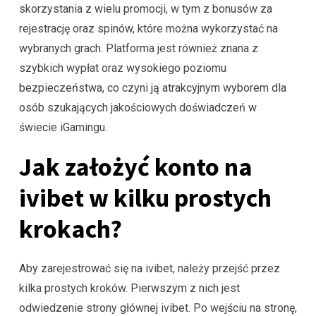
skorzystania z wielu promocji, w tym z bonusów za
rejestrację oraz spinów, które można wykorzystać na
wybranych grach. Platforma jest również znana z
szybkich wypłat oraz wysokiego poziomu
bezpieczeństwa, co czyni ją atrakcyjnym wyborem dla
osób szukających jakościowych doświadczeń w
świecie iGamingu.
Jak założyć konto na
ivibet w kilku prostych
krokach?
Aby zarejestrować się na ivibet, należy przejść przez
kilka prostych kroków. Pierwszym z nich jest
odwiedzenie strony głównej ivibet. Po wejściu na stronę,