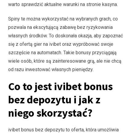
warto sprawdzić aktualne warunki na stronie kasyna.
Spiny te można wykorzystać na wybranych grach, co
pozwala na ekscytującą zabawę bez ryzykowania
własnych środków. To doskonała okazja, aby zapoznać
się z ofertą gier na ivibet oraz wypróbować swoje
szczęście na automatach. Takie bonusy przyciągają
wiele osób, które są zainteresowane grą, ale nie chcą
od razu inwestować własnych pieniędzy.
Co to jest ivibet bonus
bez depozytu i jak z
niego skorzystać?
ivibet bonus bez depozytu to oferta, która umożliwia