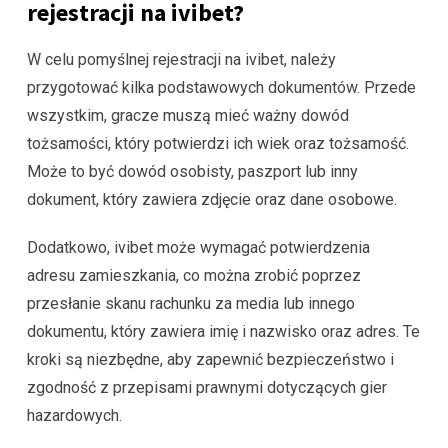
rejestracji na ivibet?
W celu pomyślnej rejestracji na ivibet, należy
przygotować kilka podstawowych dokumentów. Przede
wszystkim, gracze muszą mieć ważny dowód
tożsamości, który potwierdzi ich wiek oraz tożsamość.
Może to być dowód osobisty, paszport lub inny
dokument, który zawiera zdjęcie oraz dane osobowe.
Dodatkowo, ivibet może wymagać potwierdzenia
adresu zamieszkania, co można zrobić poprzez
przesłanie skanu rachunku za media lub innego
dokumentu, który zawiera imię i nazwisko oraz adres. Te
kroki są niezbędne, aby zapewnić bezpieczeństwo i
zgodność z przepisami prawnymi dotyczących gier
hazardowych.