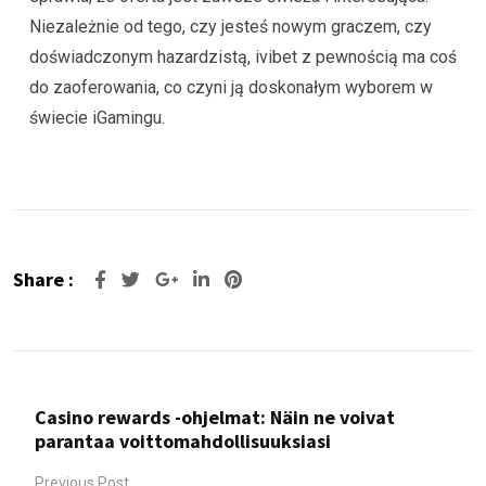
Niezależnie od tego, czy jesteś nowym graczem, czy
doświadczonym hazardzistą, ivibet z pewnością ma coś
do zaoferowania, co czyni ją doskonałym wyborem w
świecie iGamingu.
Share :
Google+
LinkedIn
Pinterest
Casino rewards -ohjelmat: Näin ne voivat
parantaa voittomahdollisuuksiasi
Previous Post