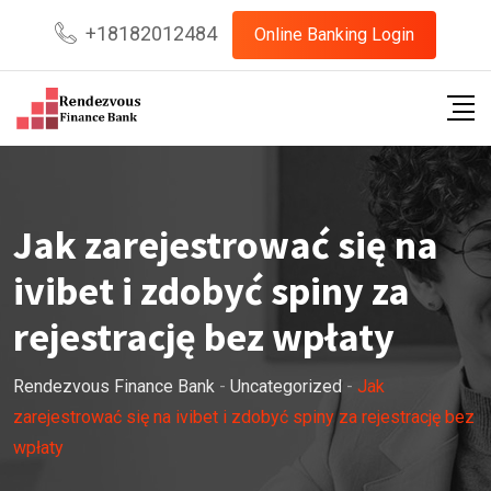
Skip
+18182012484
Online Banking Login
to
content
Jak zarejestrować się na
ivibet i zdobyć spiny za
rejestrację bez wpłaty
Rendezvous Finance Bank
-
Uncategorized
-
Jak
zarejestrować się na ivibet i zdobyć spiny za rejestrację bez
wpłaty