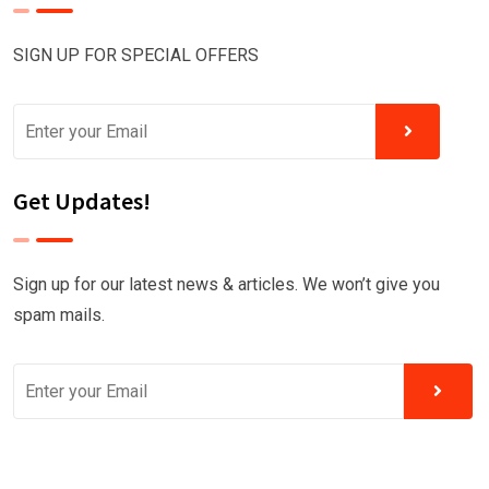
SIGN UP FOR SPECIAL OFFERS
Get Updates!
Sign up for our latest news & articles. We won’t give you
spam mails.