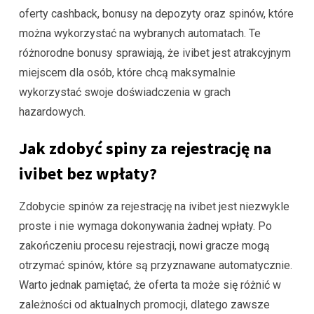
oferty cashback, bonusy na depozyty oraz spinów, które
można wykorzystać na wybranych automatach. Te
różnorodne bonusy sprawiają, że ivibet jest atrakcyjnym
miejscem dla osób, które chcą maksymalnie
wykorzystać swoje doświadczenia w grach
hazardowych.
Jak zdobyć spiny za rejestrację na
ivibet bez wpłaty?
Zdobycie spinów za rejestrację na ivibet jest niezwykle
proste i nie wymaga dokonywania żadnej wpłaty. Po
zakończeniu procesu rejestracji, nowi gracze mogą
otrzymać spinów, które są przyznawane automatycznie.
Warto jednak pamiętać, że oferta ta może się różnić w
zależności od aktualnych promocji, dlatego zawsze