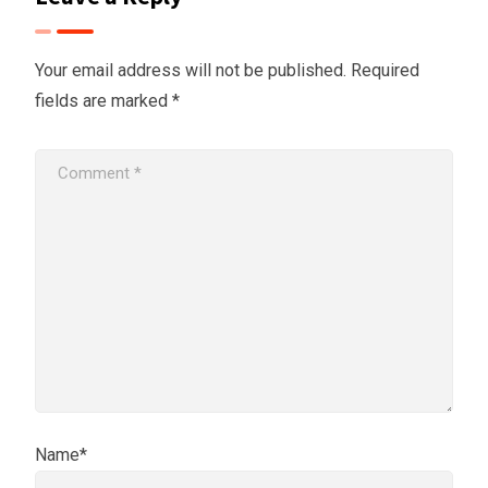
Your email address will not be published.
Required
fields are marked
*
Name*