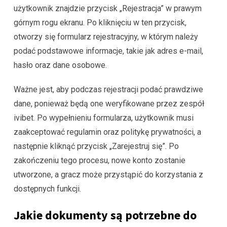
użytkownik znajdzie przycisk „Rejestracja” w prawym
górnym rogu ekranu. Po kliknięciu w ten przycisk,
otworzy się formularz rejestracyjny, w którym należy
podać podstawowe informacje, takie jak adres e-mail,
hasło oraz dane osobowe.
Ważne jest, aby podczas rejestracji podać prawdziwe
dane, ponieważ będą one weryfikowane przez zespół
ivibet. Po wypełnieniu formularza, użytkownik musi
zaakceptować regulamin oraz politykę prywatności, a
następnie kliknąć przycisk „Zarejestruj się”. Po
zakończeniu tego procesu, nowe konto zostanie
utworzone, a gracz może przystąpić do korzystania z
dostępnych funkcji.
Jakie dokumenty są potrzebne do