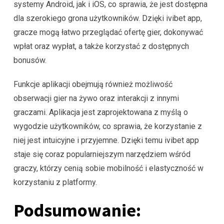
systemy Android, jak i iOS, co sprawia, że jest dostępna
dla szerokiego grona użytkowników. Dzięki ivibet app,
gracze mogą łatwo przeglądać ofertę gier, dokonywać
wpłat oraz wypłat, a także korzystać z dostępnych
bonusów.
Funkcje aplikacji obejmują również możliwość
obserwacji gier na żywo oraz interakcji z innymi
graczami. Aplikacja jest zaprojektowana z myślą o
wygodzie użytkowników, co sprawia, że korzystanie z
niej jest intuicyjne i przyjemne. Dzięki temu ivibet app
staje się coraz popularniejszym narzędziem wśród
graczy, którzy cenią sobie mobilność i elastyczność w
korzystaniu z platformy.
Podsumowanie: