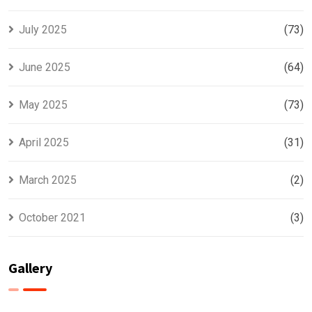
July 2025
(73)
June 2025
(64)
May 2025
(73)
April 2025
(31)
March 2025
(2)
October 2021
(3)
Gallery