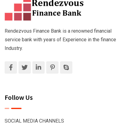
Rendezvous Finance Bank is a renowned financial
service bank with years of Experience in the finance
Industry.
Follow Us
SOCIAL MEDIA CHANNELS