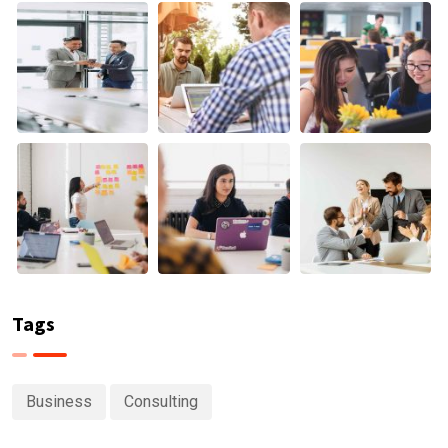
Tags
Business
Consulting