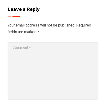
Leave a Reply
Your email address will not be published.
Required
fields are marked
*