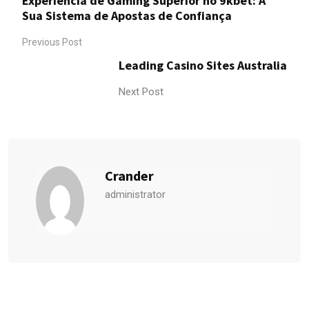
Experiência de Gaming Superior no 9kbet: A
Sua Sistema de Apostas de Confiança
Previous Post
Leading Casino Sites Australia
Next Post
Crander
administrator