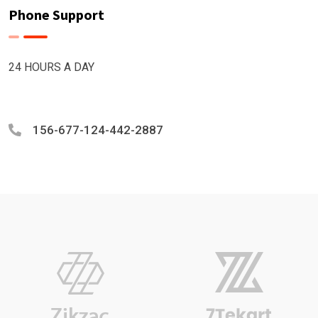
Phone Support
24 HOURS A DAY
156-677-124-442-2887