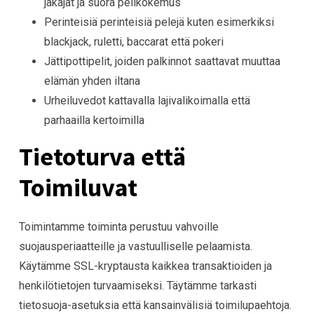
jakajat ja suora pelikokemus
Perinteіsiä perintеisiä pelejä kuten esimerkiksi
blackjack, ruletti, baccarat että pokeri
Jättipottipelit, joiden palkinnot saattavat muuttaa
elämän yhden iltana
Urheiluvedot kattavalla lajivalikoimalla että
parhaailla kertoimilla
Tietoturva että
Toimiluvat
Toimintamme toiminta perustuu vahvoille
suojausperiaatteille ja vastuulliselle pelaamista.
Käytämme SSL-kryptausta kaikkeа transaktioiden ja
henkilötietojen turvaamiseksi. Täytämme tarkasti
tietosuoja-asetuksia että kansainvälisiä toimilupaehtoja.