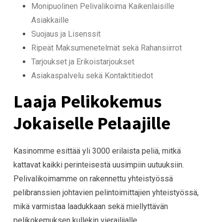
Monipuolinen Pelivalikoima Kaikenlaisille
Asiakkaille
Suojaus ja Lisenssit
Ripeät Maksumenetelmät sekä Rahansiirrot
Tarjoukset ja Erikoistarjoukset
Asiakaspalvelu sekä Kontaktitiedot
Laaja Pelikokemus
Jokaiselle Pelaajille
Kasinomme esittää yli 3000 erilaista peliä, mitkä
kattavat kaikki perinteisestä uusimpiin uutuuksiin.
Pelivalikoimamme on rakennettu yhteistyössä
pelibranssien johtavien pelintoimittajien yhteistyössä,
mikä varmistaa laadukkaan sekä miellyttävän
pelikokemuksen kullekin vierailijalle.