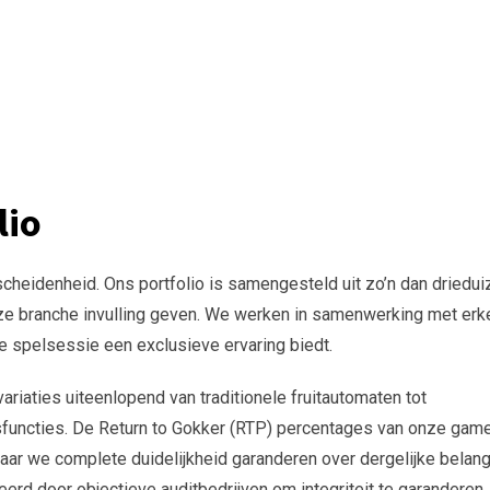
lio
rscheidenheid. Ons portfolio is samengesteld uit zo’n dan driedu
e branche invulling geven. We werken in samenwerking met er
e spelsessie een exclusieve ervaring biedt.
riaties uiteenlopend van traditionele fruitautomaten tot
functies. De Return to Gokker (RTP) percentages van onze gam
r we complete duidelijkheid garanderen over dergelijke belang
erd door objectieve auditbedrijven om integriteit te garanderen.