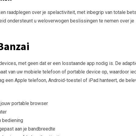
en raadplegen over je spelactiviteit, met inbegrip van totale bets
eid ondersteunt u weloverwogen beslissingen te nemen over je
 Banzai
devices, met geen dat er een losstaande app nodig is. De adapt
maat van uw mobiele telefoon of portable device op, waardoor ie
ag een Apple telefoon, Android-toestel of iPad hanteert, de bele
a jouw portable browser
uter
 bediening
ngepast aan je bandbreedte