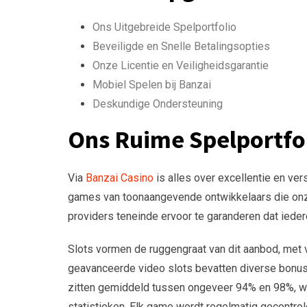
Ons Uitgebreide Spelportfolio
Beveiligde en Snelle Betalingsopties
Onze Licentie en Veiligheidsgarantie
Mobiel Spelen bij Banzai
Deskundige Ondersteuning
Ons Ruime Spelportfo
Via
Banzai Casino
is alles over excellentie en ve
games van toonaangevende ontwikkelaars die onz
providers teneinde ervoor te garanderen dat ieder
Slots vormen de ruggengraat van dit aanbod, met va
geavanceerde video slots bevatten diverse bonus
zitten gemiddeld tussen ongeveer 94% en 98%, waa
statistieken. Elk game wordt regelmatig gecontrole