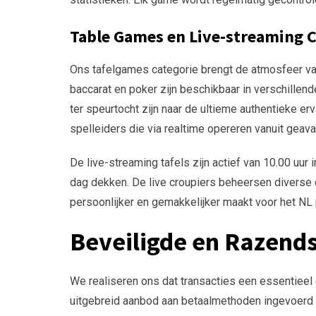
Table Games en Live-streaming C
Ons tafelgames categorie brengt de atmosfeer van
baccarat en poker zijn beschikbaar in verschillen
ter speurtocht zijn naar de ultieme authentieke er
spelleiders die via realtime opereren vanuit geava
De live-streaming tafels zijn actief van 10.00 uur 
dag dekken. De live croupiers beheersen diverse 
persoonlijker en gemakkelijker maakt voor het NL 
Beveiligde en Razends
We realiseren ons dat transacties een essentieel
uitgebreid aanbod aan betaalmethoden ingevoerd di