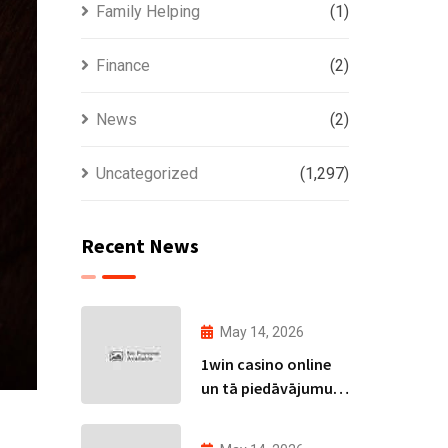
Family Helping
(1)
Finance
(2)
News
(2)
Uncategorized
(1,297)
Recent News
May 14, 2026
1win casino online
un tā piedāvājumu
izpēte Latvijas tirgū