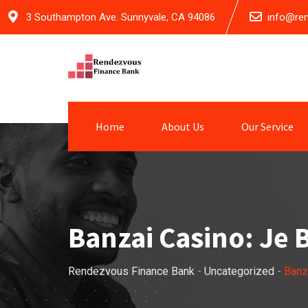
Skip
3 Southampton Ave. Sunnyvale, CA 94086
info@re
to
content
Home
About Us
Our Service
Banzai Casino: Je
Rendezvous Finance Bank
-
Uncategorized
-
Banz