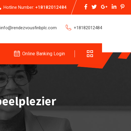
Hotline Number:
+18182012484
info@rendezvousfinbplc.com
+18182012484
Online Banking Login
eelplezier