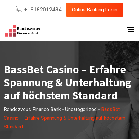
Skip
+18182012484
Online Banking Login
to
content
BassBet Casino – Erfahre
Spannung & Unterhaltung
auf höchstem Standard
Rendezvous Finance Bank
-
Uncategorized
-
BassBet
Casino – Erfahre Spannung & Unterhaltung auf höchstem
Standard