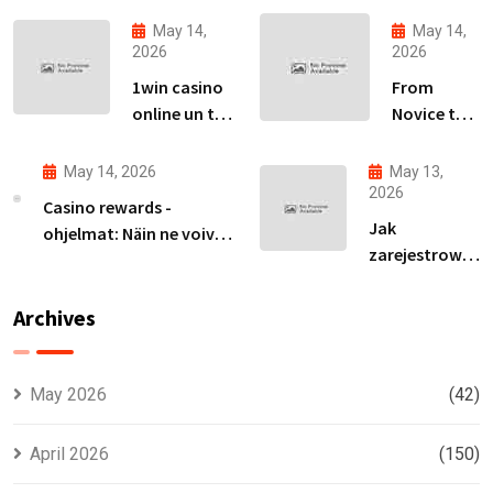
May 14,
May 14,
2026
2026
1win casino
From
online un tā
Novice to
piedāvājumu
Expert:
izpēte
Your Path
May 14, 2026
May 13,
Latvijas
to
2026
Casino rewards -
tirgū
Becoming
Jak
ohjelmat: Näin ne voivat
an Avia
zarejestrować
parantaa
Master
się na ivibet i
voittomahdollisuuksiasi
zdobyć spiny
Archives
za rejestrację
bez wpłaty
May 2026
(42)
April 2026
(150)