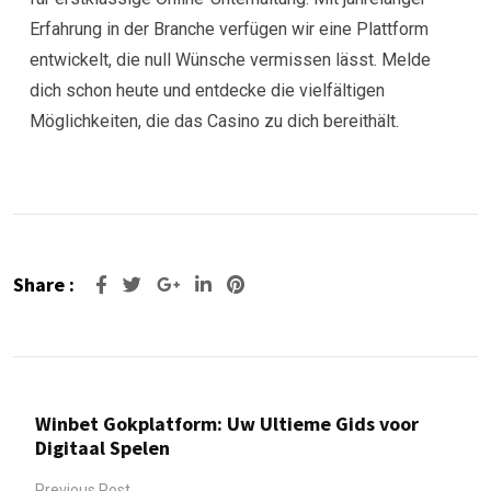
Erfahrung in der Branche verfügen wir eine Plattform
entwickelt, die null Wünsche vermissen lässt. Melde
dich schon heute und entdecke die vielfältigen
Möglichkeiten, die das Casino zu dich bereithält.
Share :
Google+
LinkedIn
Pinterest
Winbet Gokplatform: Uw Ultieme Gids voor
Digitaal Spelen
Previous Post