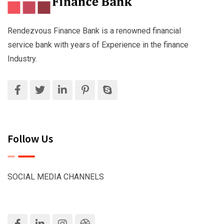
Rendezvous Finance Bank is a renowned financial
service bank with years of Experience in the finance
Industry.
Follow Us
SOCIAL MEDIA CHANNELS