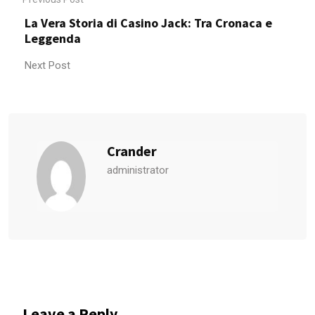
La Vera Storia di Casino Jack: Tra Cronaca e
Leggenda
Next Post
Crander
administrator
Leave a Reply