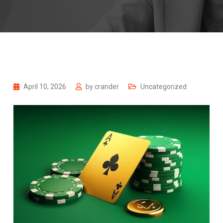
April 10, 2026
by
crander
Uncategorized