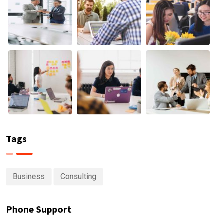
Tags
Business
Consulting
Phone Support