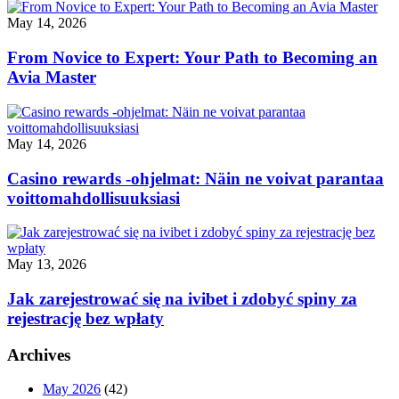
May 14, 2026
From Novice to Expert: Your Path to Becoming an
Avia Master
May 14, 2026
Casino rewards -ohjelmat: Näin ne voivat parantaa
voittomahdollisuuksiasi
May 13, 2026
Jak zarejestrować się na ivibet i zdobyć spiny za
rejestrację bez wpłaty
Archives
May 2026
(42)