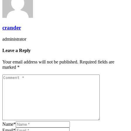
crander
administrator
Leave a Reply
Your email address will not be published.
Required fields are
marked
*
Name*
Email*