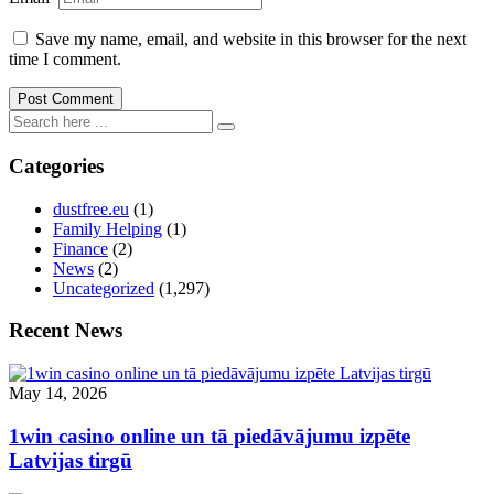
Save my name, email, and website in this browser for the next
time I comment.
Categories
dustfree.eu
(1)
Family Helping
(1)
Finance
(2)
News
(2)
Uncategorized
(1,297)
Recent News
May 14, 2026
1win casino online un tā piedāvājumu izpēte
Latvijas tirgū