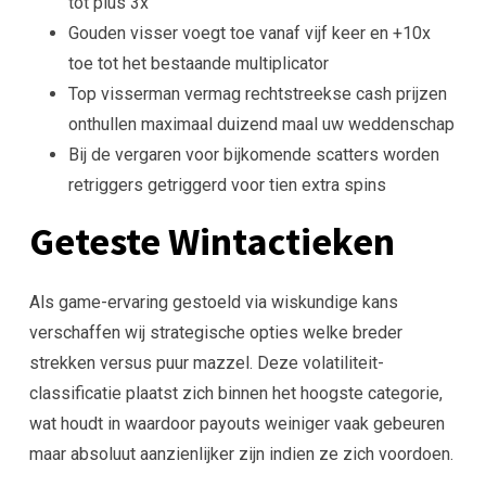
tot plus 3x
Gouden visser voegt toe vanaf vijf keer en +10x
toe tot het bestaande multiplicator
Top visserman vermag rechtstreekse cash prijzen
onthullen maximaal duizend maal uw weddenschap
Bij de vergaren voor bijkomende scatters worden
retriggers getriggerd voor tien extra spins
Geteste Wintactieken
Als game-ervaring gestoeld via wiskundige kans
verschaffen wij strategische opties welke breder
strekken versus puur mazzel. Deze volatiliteit-
classificatie plaatst zich binnen het hoogste categorie,
wat houdt in waardoor payouts weiniger vaak gebeuren
maar absoluut aanzienlijker zijn indien ze zich voordoen.