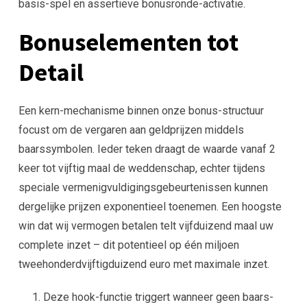
basis-spel en assertieve bonusronde-activatie.
Bonuselementen tot
Detail
Een kern-mechanisme binnen onze bonus-structuur
focust om de vergaren aan geldprijzen middels
baarssymbolen. Ieder teken draagt de waarde vanaf 2
keer tot vijftig maal de weddenschap, echter tijdens
speciale vermenigvuldigingsgebeurtenissen kunnen
dergelijke prijzen exponentieel toenemen. Een hoogste
win dat wij vermogen betalen telt vijfduizend maal uw
complete inzet – dit potentieel op één miljoen
tweehonderdvijftigduizend euro met maximale inzet.
Deze hook-functie triggert wanneer geen baars-