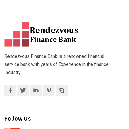
Rendezvous Finance Bank is a renowned financial
service bank with years of Experience in the finance
Industry.
Follow Us