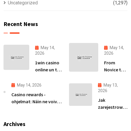
Uncategorized
(1,297)
Recent News
May 14,
May 14,
2026
2026
1win casino
From
online un tā
Novice to
piedāvājumu
Expert:
izpēte
Your Path
May 14, 2026
May 13,
Latvijas
to
2026
Casino rewards -
tirgū
Becoming
Jak
ohjelmat: Näin ne voivat
an Avia
zarejestrować
parantaa
Master
się na ivibet i
voittomahdollisuuksiasi
zdobyć spiny
Archives
za rejestrację