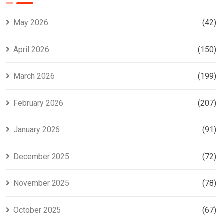
bez wpłaty
May 2026
(42)
April 2026
(150)
March 2026
(199)
February 2026
(207)
January 2026
(91)
December 2025
(72)
November 2025
(78)
October 2025
(67)