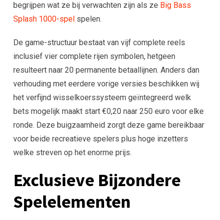
begrijpen wat ze bij verwachten zijn als ze
Big Bass
Splash 1000-spel
spelen.
De game-structuur bestaat van vijf complete reels
inclusief vier complete rijen symbolen, hetgeen
resulteert naar 20 permanente betaallijnen. Anders dan
verhouding met eerdere vorige versies beschikken wij
het verfijnd wisselkoerssysteem geïntegreerd welk
bets mogelijk maakt start €0,20 naar 250 euro voor elke
ronde. Deze buigzaamheid zorgt deze game bereikbaar
voor beide recreatieve spelers plus hoge inzetters
welke streven op het enorme prijs.
Exclusieve Bijzondere
Spelelementen