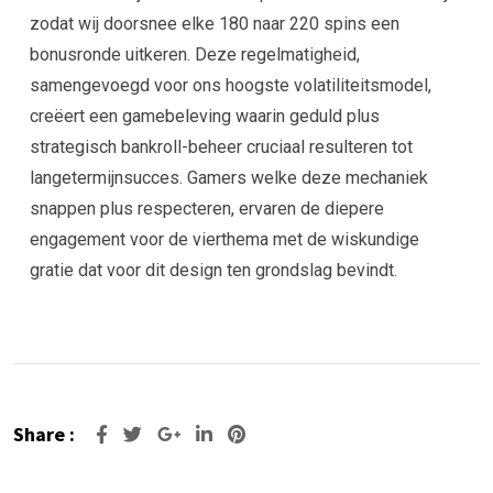
zodat wij doorsnee elke 180 naar 220 spins een
bonusronde uitkeren. Deze regelmatigheid,
samengevoegd voor ons hoogste volatiliteitsmodel,
creëert een gamebeleving waarin geduld plus
strategisch bankroll-beheer cruciaal resulteren tot
langetermijnsucces. Gamers welke deze mechaniek
snappen plus respecteren, ervaren de diepere
engagement voor de vierthema met de wiskundige
gratie dat voor dit design ten grondslag bevindt.
Share :
Google+
LinkedIn
Pinterest