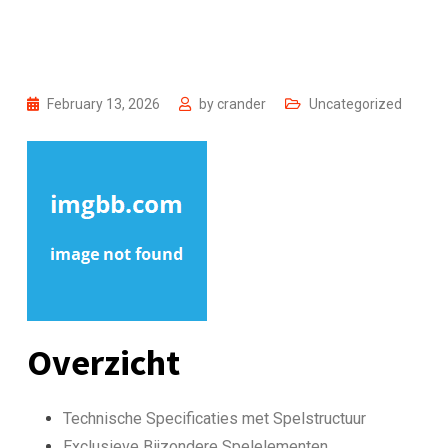
February 13, 2026
by
crander
Uncategorized
Overzicht
Technische Specificaties met Spelstructuur
Exclusieve Bijzondere Spelelementen