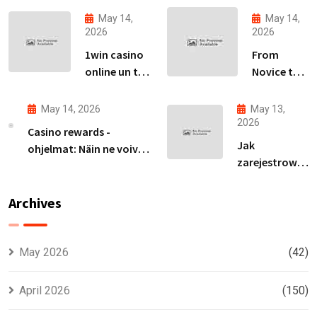
May 14,
May 14,
2026
2026
1win casino
From
online un tā
Novice to
piedāvājumu
Expert:
izpēte
Your Path
May 14, 2026
May 13,
Latvijas
to
2026
Casino rewards -
tirgū
Becoming
Jak
ohjelmat: Näin ne voivat
an Avia
zarejestrować
parantaa
Master
się na ivibet i
voittomahdollisuuksiasi
zdobyć spiny
Archives
za rejestrację
bez wpłaty
May 2026
(42)
April 2026
(150)