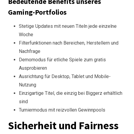
Bedeutende Benefits unseres
Gaming-Portfolios
Stetige Updates mit neuen Titeln jede einzelne
Woche
Filterfunktionen nach Bereichen, Herstellern und
Nachfrage
Demomodus für etliche Spiele zum gratis
Ausprobieren
Ausrichtung für Desktop, Tablet und Mobile-
Nutzung
Einzigartige Titel, die einzig bei Biggerz erhältlich
sind
Turniermodus mit reizvollen Gewinnpools
Sicherheit und Fairness