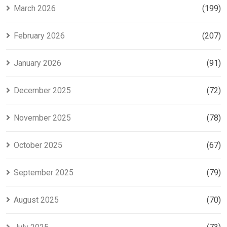
March 2026
(199)
February 2026
(207)
January 2026
(91)
December 2025
(72)
November 2025
(78)
October 2025
(67)
September 2025
(79)
August 2025
(70)