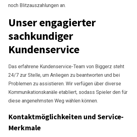
noch Blitzauszahlungen an.
Unser engagierter
sachkundiger
Kundenservice
Das erfahrene Kundenservice-Team von Biggerz steht
24/7 zur Stelle, um Anliegen zu beantworten und bei
Problemen zu assistieren. Wir verfügen über diverse
Kommunikationskanäle etabliert, sodass Spieler den für
diese angenehmsten Weg wählen können.
Kontaktmöglichkeiten und Service-
Merkmale