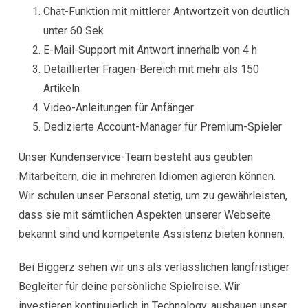
Chat-Funktion mit mittlerer Antwortzeit von deutlich
unter 60 Sek
E-Mail-Support mit Antwort innerhalb von 4 h
Detaillierter Fragen-Bereich mit mehr als 150
Artikeln
Video-Anleitungen für Anfänger
Dedizierte Account-Manager für Premium-Spieler
Unser Kundenservice-Team besteht aus geübten
Mitarbeitern, die in mehreren Idiomen agieren können.
Wir schulen unser Personal stetig, um zu gewährleisten,
dass sie mit sämtlichen Aspekten unserer Webseite
bekannt sind und kompetente Assistenz bieten können.
Bei Biggerz sehen wir uns als verlässlichen langfristiger
Begleiter für deine persönliche Spielreise. Wir
investieren kontinuierlich in Technology, ausbauen unser