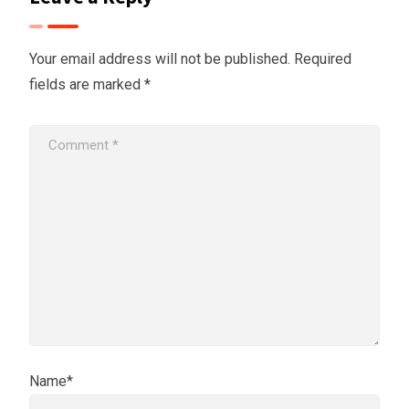
Your email address will not be published.
Required
fields are marked
*
Name*