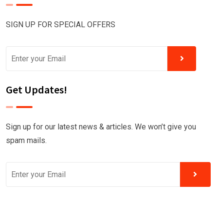
SIGN UP FOR SPECIAL OFFERS
Get Updates!
Sign up for our latest news & articles. We won’t give you
spam mails.