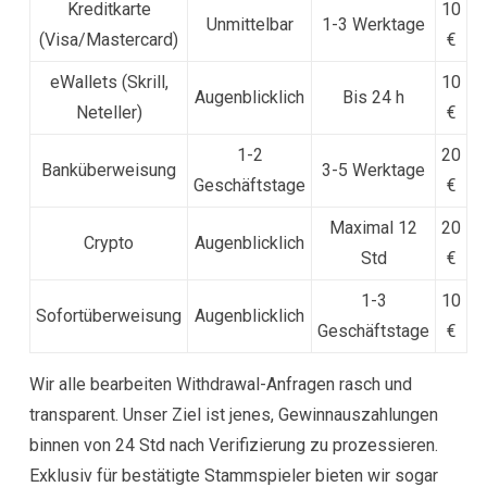
Kreditkarte
10
Unmittelbar
1-3 Werktage
(Visa/Mastercard)
€
eWallets (Skrill,
10
Augenblicklich
Bis 24 h
Neteller)
€
1-2
20
Banküberweisung
3-5 Werktage
Geschäftstage
€
Maximal 12
20
Crypto
Augenblicklich
Std
€
1-3
10
Sofortüberweisung
Augenblicklich
Geschäftstage
€
Wir alle bearbeiten Withdrawal-Anfragen rasch und
transparent. Unser Ziel ist jenes, Gewinnauszahlungen
binnen von 24 Std nach Verifizierung zu prozessieren.
Exklusiv für bestätigte Stammspieler bieten wir sogar