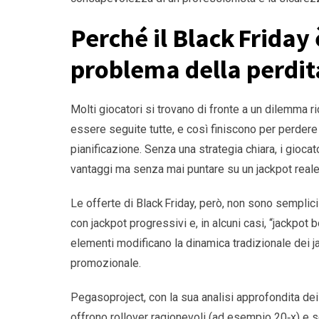
Perché il Black Friday 
problema della perdit
Molti giocatori si trovano di fronte a un dilemma 
essere seguite tutte, e così finiscono per perdere 
pianificazione. Senza una strategia chiara, i giocat
vantaggi ma senza mai puntare su un jackpot reale
Le offerte di Black Friday, però, non sono semplici 
con jackpot progressivi e, in alcuni casi, “jackpot
elementi modificano la dinamica tradizionale dei j
promozionale.
Pegasoproject, con la sua analisi approfondita dei 
offrono rollover ragionevoli (ad esempio 20‑x) e s