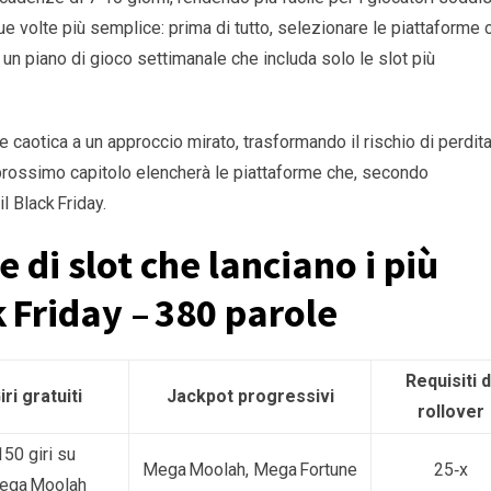
ue volte più semplice: prima di tutto, selezionare le piattaforme 
 un piano di gioco settimanale che includa solo le slot più
 caotica a un approccio mirato, trasformando il rischio di perdita
 prossimo capitolo elencherà le piattaforme che, secondo
l Black Friday.
 di slot che lanciano i più
 Friday – 380 parole
Requisiti d
iri gratuiti
Jackpot progressivi
rollover
150 giri su
Mega Moolah, Mega Fortune
25‑x
ega Moolah