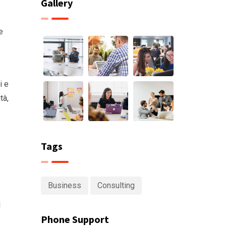
Gallery
e
i e
tà,
Tags
Business
Consulting
l
Phone Support