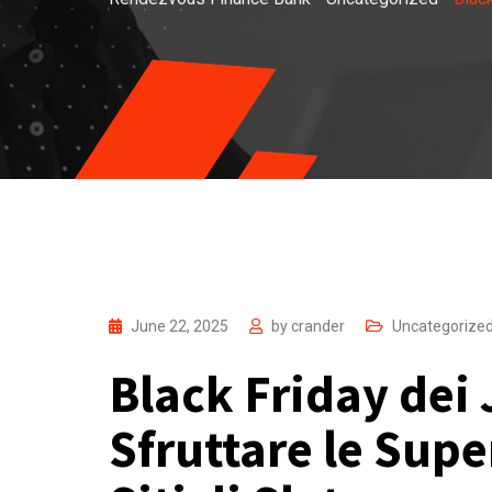
June 22, 2025
by
crander
Uncategorize
Black Friday dei
Sfruttare le Supe