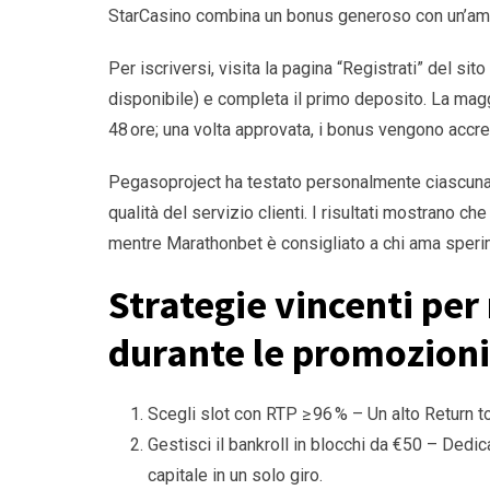
StarCasino combina un bonus generoso con un’ampi
Per iscriversi, visita la pagina “Registrati” del 
disponibile) e completa il primo deposito. La maggi
48 ore; una volta approvata, i bonus vengono accr
Pegasoproject ha testato personalmente ciascuna o
qualità del servizio clienti. I risultati mostrano ch
mentre Marathonbet è consigliato a chi ama speri
Strategie vincenti per
durante le promozioni 
Scegli slot con RTP ≥ 96 % – Un alto Return to 
Gestisci il bankroll in blocchi da €50 – Dedic
capitale in un solo giro.