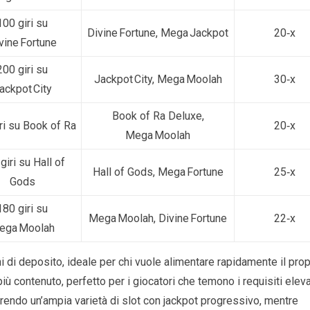
100 giri su
Divine Fortune, Mega Jackpot
20‑x
vine Fortune
200 giri su
Jackpot City, Mega Moolah
30‑x
ackpot City
Book of Ra Deluxe,
ri su Book of Ra
20‑x
Mega Moolah
giri su Hall of
Hall of Gods, Mega Fortune
25‑x
Gods
180 giri su
Mega Moolah, Divine Fortune
22‑x
ega Moolah
ni di deposito, ideale per chi vuole alimentare rapidamente il prop
iù contenuto, perfetto per i giocatori che temono i requisiti eleva
offrendo un’ampia varietà di slot con jackpot progressivo, mentre