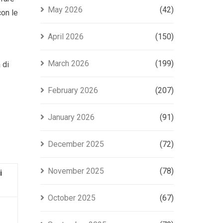
May 2026
(42)
con le
April 2026
(150)
March 2026
(199)
 di
February 2026
(207)
January 2026
(91)
December 2025
(72)
November 2025
(78)
i
October 2025
(67)