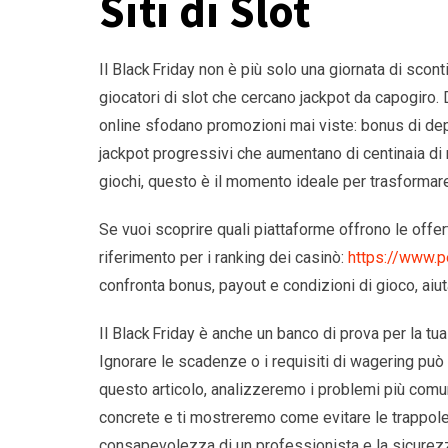
Siti di Slot
Il Black Friday non è più solo una giornata di sconti
giocatori di slot che cercano jackpot da capogiro. 
online sfodano promozioni mai viste: bonus di deposi
jackpot progressivi che aumentano di centinaia di 
giochi, questo è il momento ideale per trasformare
Se vuoi scoprire quali piattaforme offrono le offert
riferimento per i ranking dei casinò:
https://www.p
confronta bonus, payout e condizioni di gioco, aiuta
Il Black Friday è anche un banco di prova per la tua 
Ignorare le scadenze o i requisiti di wagering può 
questo articolo, analizzeremo i problemi più comu
concrete e ti mostreremo come evitare le trappole 
consapevolezza di un professionista e la sicurezz