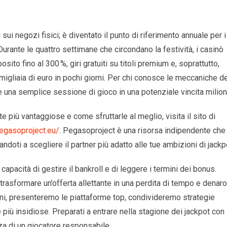
 sui negozi fisici; è diventato il punto di riferimento annuale per i
Durante le quattro settimane che circondano la festività, i casinò
to fino al 300 %, giri gratuiti su titoli premium e, soprattutto,
migliaia di euro in pochi giorni. Per chi conosce le meccaniche d
 una semplice sessione di gioco in una potenziale vincita milion
e più vantaggiose e come sfruttarle al meglio, visita il sito di
egasoproject.eu/
. Pegasoproject è una risorsa indipendente che
ndoti a scegliere il partner più adatto alle tue ambizioni di jackp
capacità di gestire il bankroll e di leggere i termini dei bonus.
trasformare un’offerta allettante in una perdita di tempo e denaro.
ni, presenteremo le piattaforme top, condivideremo strategie
più insidiose. Preparati a entrare nella stagione dei jackpot con 
a di un giocatore responsabile.