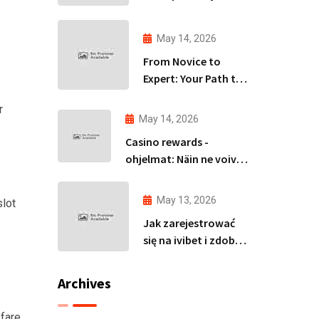
izpēte Latvijas tirgū
May 14, 2026
From Novice to
Expert: Your Path to
Becoming an Avia
r
Master
May 14, 2026
Casino rewards -
ohjelmat: Näin ne voivat
parantaa
voittomahdollisuuksiasi
May 13, 2026
slot
Jak zarejestrować
się na ivibet i zdobyć
spiny za rejestrację
bez wpłaty
Archives
sfare