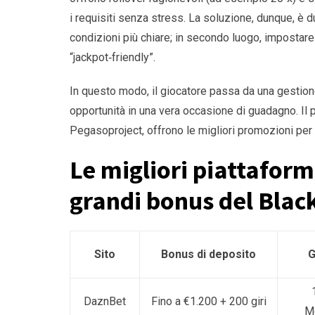
i requisiti senza stress. La soluzione, dunque, è d
condizioni più chiare; in secondo luogo, impostare
“jackpot‑friendly”.
In questo modo, il giocatore passa da una gestione
opportunità in una vera occasione di guadagno. Il
Pegasoproject, offrono le migliori promozioni per i
Le migliori piattaforme
grandi bonus del Black
Sito
Bonus di deposito
G
DaznBet
Fino a €1.200 + 200 giri
M