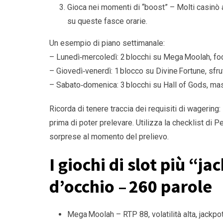
Gioca nei momenti di “boost” – Molti casinò a
su queste fasce orarie.
Un esempio di piano settimanale:
– Lunedì‑mercoledì: 2 blocchi su Mega Moolah, focus
– Giovedì‑venerdì: 1 blocco su Divine Fortune, sfru
– Sabato‑domenica: 3 blocchi su Hall of Gods, mass
Ricorda di tenere traccia dei requisiti di wagerin
prima di poter prelevare. Utilizza la checklist di Pe
sorprese al momento del prelievo.
I giochi di slot più “j
d’occhio – 260 parole
Mega Moolah – RTP 88, volatilità alta, jackpo