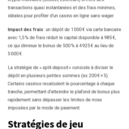
transactions quasi instantanées et des frais minimes,
idéales pour profiter d’un casino en ligne sans wager.
Impact des frais
: un dépôt de 1 000 € via carte bancaire
avec 1,5 % de frais réduit le capital disponible à 985 €,
ce qui diminue le bonus de 500 % à 4 925 € au lieu de
5 000 €.
La stratégie de « split‑deposit » consiste à diviser le
dépôt en plusieurs petites sommes (ex. 200 € × 5).
Certains casinos recalculent le pourcentage à chaque
tranche, permettant d’atteindre le plafond de bonus plus
rapidement sans dépasser les limites de mise
imposées par le mode de paiement.
Stratégies de jeu