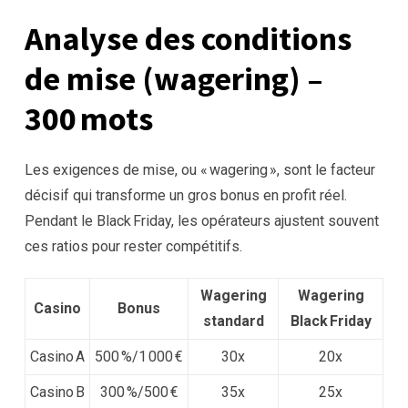
Analyse des conditions
de mise (wagering) –
300 mots
Les exigences de mise, ou « wagering », sont le facteur
décisif qui transforme un gros bonus en profit réel.
Pendant le Black Friday, les opérateurs ajustent souvent
ces ratios pour rester compétitifs.
Wagering
Wagering
Casino
Bonus
standard
Black Friday
Casino A
500 %/1 000 €
30x
20x
Casino B
300 %/500 €
35x
25x