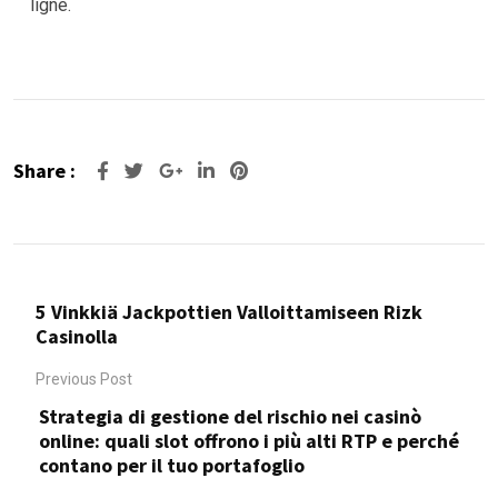
ligne.
Share :
Google+
LinkedIn
Pinterest
5 Vinkkiä Jackpottien Valloittamiseen Rizk
Casinolla
Previous Post
Strategia di gestione del rischio nei casinò
online: quali slot offrono i più alti RTP e perché
contano per il tuo portafoglio