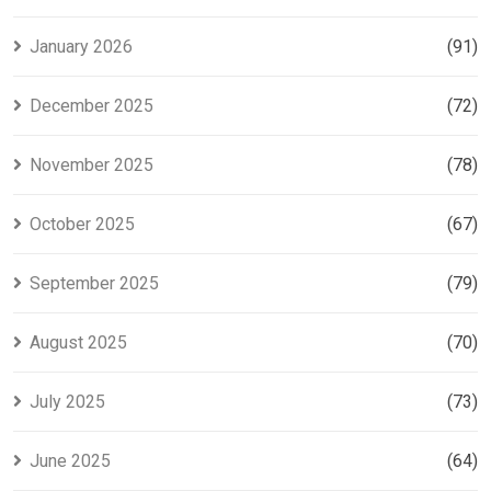
January 2026
(91)
December 2025
(72)
November 2025
(78)
October 2025
(67)
September 2025
(79)
August 2025
(70)
July 2025
(73)
June 2025
(64)