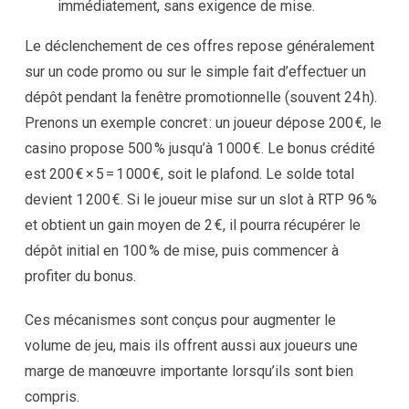
immédiatement, sans exigence de mise.
Le déclenchement de ces offres repose généralement
sur un code promo ou sur le simple fait d’effectuer un
dépôt pendant la fenêtre promotionnelle (souvent 24 h).
Prenons un exemple concret : un joueur dépose 200 €, le
casino propose 500 % jusqu’à 1 000 €. Le bonus crédité
est 200 € × 5 = 1 000 €, soit le plafond. Le solde total
devient 1 200 €. Si le joueur mise sur un slot à RTP 96 %
et obtient un gain moyen de 2 €, il pourra récupérer le
dépôt initial en 100 % de mise, puis commencer à
profiter du bonus.
Ces mécanismes sont conçus pour augmenter le
volume de jeu, mais ils offrent aussi aux joueurs une
marge de manœuvre importante lorsqu’ils sont bien
compris.