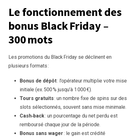
Le fonctionnement des
bonus Black Friday –
300 mots
Les promotions du Black Friday se déclinent en
plusieurs formats :
Bonus de dépôt
: l’opérateur multiplie votre mise
initiale (ex. 500 % jusqu’à 1 000 €).
Tours gratuits
: un nombre fixe de spins sur des
slots sélectionnés, souvent sans mise minimale.
Cash‑back
: un pourcentage du net perdu est
remboursé chaque jour de la période.
Bonus sans wager
: le gain est crédité