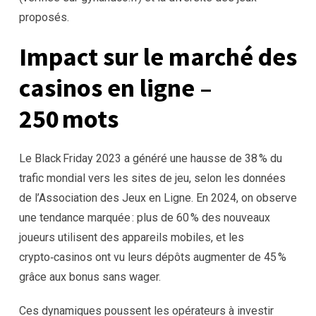
proposés.
Impact sur le marché des
casinos en ligne –
250 mots
Le Black Friday 2023 a généré une hausse de 38 % du
trafic mondial vers les sites de jeu, selon les données
de l’Association des Jeux en Ligne. En 2024, on observe
une tendance marquée : plus de 60 % des nouveaux
joueurs utilisent des appareils mobiles, et les
crypto‑casinos ont vu leurs dépôts augmenter de 45 %
grâce aux bonus sans wager.
Ces dynamiques poussent les opérateurs à investir