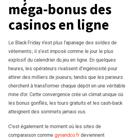
méga‑bonus des
casinos en ligne
Le Black Friday n’est plus l’apanage des soldes de
vêtements ; il s’est imposé comme le jour le plus
explosif du calendrier du jeu en ligne. En quelques
heures, les opérateurs rivalisent d’ingéniosité pour
attirer des milliers de joueurs, tandis que les parieurs
cherchent à transformer chaque dépôt en une véritable
mine d’or. Cette convergence crée un climat unique où
les bonus gonflés, les tours gratuits et les cash‑back
atteignent des sommets jamais vus.
C’est également le moment où les sites de
comparaison comme
gynandco.fr
deviennent