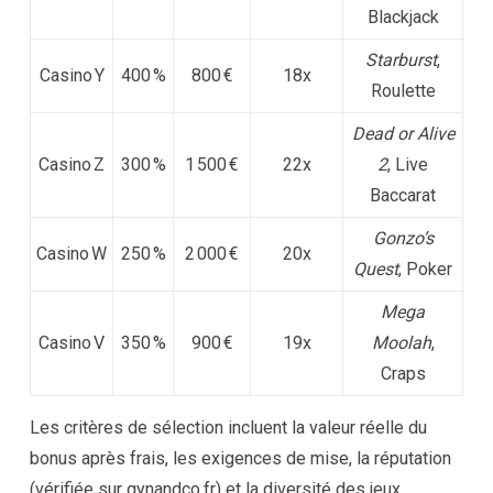
Blackjack
Starburst
,
Casino Y
400 %
800 €
18x
Roulette
Dead or Alive
Casino Z
300 %
1 500 €
22x
2
, Live
Baccarat
Gonzo’s
Casino W
250 %
2 000 €
20x
Quest
, Poker
Mega
Casino V
350 %
900 €
19x
Moolah
,
Craps
Les critères de sélection incluent la valeur réelle du
bonus après frais, les exigences de mise, la réputation
(vérifiée sur gynandco.fr) et la diversité des jeux