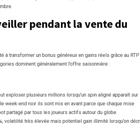
embre.
veiller pendant la vente du
ité à transformer un bonus généreux en gains réels grâce au RTP 
atégories dominent généralement l’offre saisonnière :
 exploser plusieurs millions lorsqu’un spin aligné apparaît sur
 le week‑end noir ils sont mis en avant parce que chaque mise
 partagé par tous les joueurs actifs autour du globe.
, volatilité très élevée mais potentiel gain illimité lorsqu’on dé