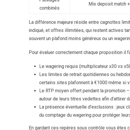
Mix deposit match +
combinés
La différence majeure réside entre cagnottes limi
indiqué, et offres illimitées, qui restent actives
souvent un plafond moins généreux ou un wagering
Pour évaluer correctement chaque proposition il fa
Le wagering requis (multiplicateur x30 vs x50
Les limites de retrait quotidiennes ou heb
certains sites plafonnent à €1000 même si v
Le RTP moyen offert pendant la promotion –
autour de leurs titres vedettes afin d’attirer
La présence éventuelle d’exclusions : jeux cl
du comptage du wagering pour protéger leurs
En gardant ces repères sous contrôle vous êtes ca