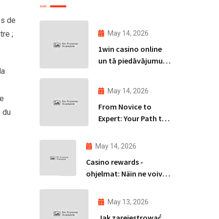
es de
May 14, 2026
re ;
1win casino online
un tā piedāvājumu
la
izpēte Latvijas tirgū
May 14, 2026
ue
From Novice to
é du
Expert: Your Path to
Becoming an Avia
Master
May 14, 2026
Casino rewards -
ohjelmat: Näin ne voivat
parantaa
voittomahdollisuuksiasi
May 13, 2026
Jak zarejestrować