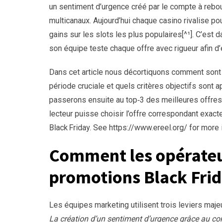
un sentiment d’urgence créé par le compte à rebou
multicanaux. Aujourd’hui chaque casino rivalise p
gains sur les slots les plus populaires[^¹]. C’est
son équipe teste chaque offre avec rigueur afin d’é
Dans cet article nous décortiquons comment sont c
période cruciale et quels critères objectifs sont a
passerons ensuite au top‑3 des meilleures offres 
lecteur puisse choisir l’offre correspondant exac
Black Friday. See https://www.ereel.org/ for more 
Comment les opérateur
promotions Black Frid
Les équipes marketing utilisent trois leviers maje
La création d’un sentiment d’urgence grâce au com