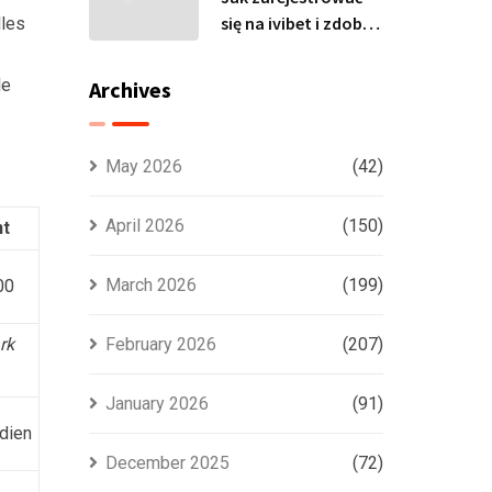
się na ivibet i zdobyć
lles
spiny za rejestrację
bez wpłaty
le
Archives
May 2026
(42)
April 2026
(150)
nt
March 2026
(199)
00
rk
February 2026
(207)
January 2026
(91)
dien
December 2025
(72)