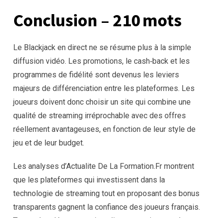
Conclusion – 210 mots
Le Blackjack en direct ne se résume plus à la simple
diffusion vidéo. Les promotions, le cash‑back et les
programmes de fidélité sont devenus les leviers
majeurs de différenciation entre les plateformes. Les
joueurs doivent donc choisir un site qui combine une
qualité de streaming irréprochable avec des offres
réellement avantageuses, en fonction de leur style de
jeu et de leur budget.
Les analyses d’Actualite De La Formation.Fr montrent
que les plateformes qui investissent dans la
technologie de streaming tout en proposant des bonus
transparents gagnent la confiance des joueurs français.