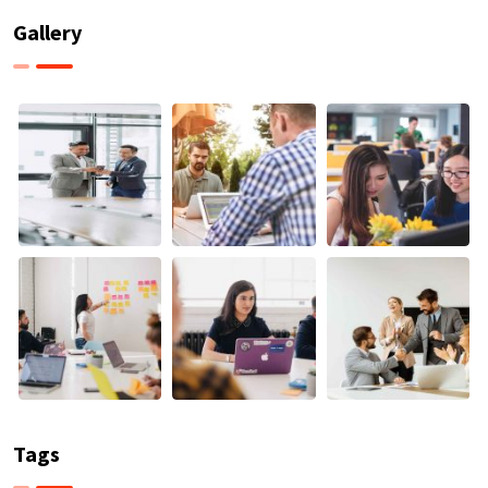
Gallery
Tags