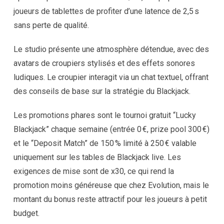
joueurs de tablettes de profiter d’une latence de 2,5 s
sans perte de qualité.
Le studio présente une atmosphère détendue, avec des
avatars de croupiers stylisés et des effets sonores
ludiques. Le croupier interagit via un chat textuel, offrant
des conseils de base sur la stratégie du Blackjack.
Les promotions phares sont le tournoi gratuit “Lucky
Blackjack” chaque semaine (entrée 0 €, prize pool 300 €)
et le “Deposit Match” de 150 % limité à 250 € valable
uniquement sur les tables de Blackjack live. Les
exigences de mise sont de x30, ce qui rend la
promotion moins généreuse que chez Evolution, mais le
montant du bonus reste attractif pour les joueurs à petit
budget.