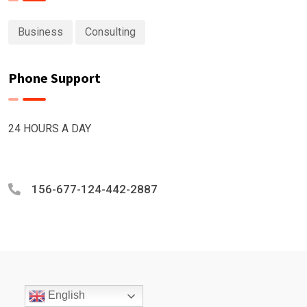
Business
Consulting
Phone Support
24 HOURS A DAY
156-677-124-442-2887
English