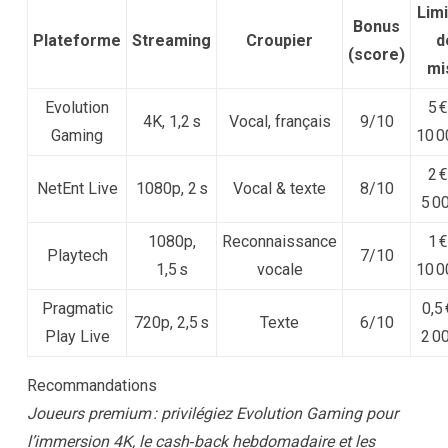
Lim
Bonus
Plateforme
Streaming
Croupier
d
(score)
mi
Evolution
5 
4K, 1,2 s
Vocal, français
9/10
Gaming
10 0
2 
NetEnt Live
1080p, 2 s
Vocal & texte
8/10
5 0
1080p,
Reconnaissance
1 
Playtech
7/10
1,5 s
vocale
10 0
Pragmatic
0,5
720p, 2,5 s
Texte
6/10
Play Live
2 0
Recommandations
Joueurs premium : privilégiez Evolution Gaming pour
l’immersion 4K, le cash‑back hebdomadaire et les