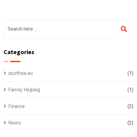
Categories
dustfree.eu
(1)
Family Helping
(1)
Finance
(2)
News
(2)