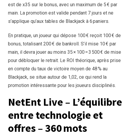
est de x35 sur le bonus, avec un maximum de 5 € par
main. La promotion est valide pendant 7 jours et ne
s’applique qu’aux tables de Blackjack à 6 paniers.
En pratique, un joueur qui dépose 100 € reçoit 100 € de
bonus, totalisant 200 € de bankroll. S’il mise 10 € par
main, il devra jouer au moins 35 × 100 = 3 500 € de mise
pour débloquer le retrait. Le ROI théorique, après prise
en compte du taux de victoire moyen de 48 % au
Blackjack, se situe autour de 1,02, ce qui rend la
promotion intéressante pour les joueurs disciplinés.
NetEnt Live – L’équilibre
entre technologie et
offres – 360 mots