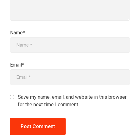
Name*
Email*
Save my name, email, and website in this browser
for the next time I comment.