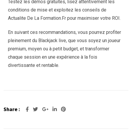
Testez les démos gratuites, lisez attentivement les
conditions de mise et exploitez les conseils de
Actualite De La Formation.Fr pour maximiser votre ROI.
En suivant ces recommandations, vous pourrez profiter
pleinement du Blackjack live, que vous soyez un joueur
premium, moyen ou à petit budget, et transformer
chaque session en une expérience à la fois
divertissante et rentable.
Share :
Google+
LinkedIn
Pinterest