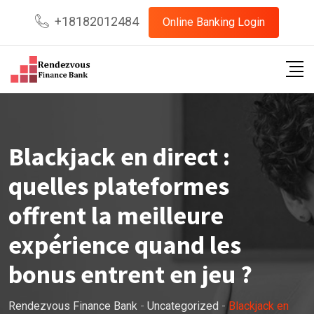
Skip
+18182012484
Online Banking Login
to
content
Blackjack en direct :
quelles plateformes
offrent la meilleure
expérience quand les
bonus entrent en jeu ?
Rendezvous Finance Bank
-
Uncategorized
-
Blackjack en