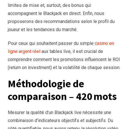
limites de mise et, surtout, des bonus qui
accompagnent le Blackjack en direct. Enfin, nous
proposerons des recommandations selon le profil du
joueur et les tendances du marché.
Pour ceux qui souhaitent passer du simple
casino en
ligne argent réel
aux tables live, il est crucial de
comprendre comment les promotions influencent le ROI
(return on investment) et la volatilité de chaque session.
Méthodologie de
comparaison – 420 mots
Mesurer la qualité d’un Blackjack live nécessite une
combinaison d’indicateurs objectifs et subjectifs. Du
côté quantifiable, nous avons retenu la résolution vidéo