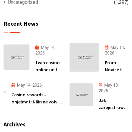
Uncategorized
(1,297)
Recent News
May 14,
May 14,
2026
2026
1win casino
From
online un tā
Novice to
piedāvājumu
Expert:
izpēte
Your Path
May 14, 2026
May 13,
Latvijas
to
2026
Casino rewards -
tirgū
Becoming
Jak
ohjelmat: Näin ne voivat
an Avia
zarejestrować
parantaa
Master
się na ivibet i
voittomahdollisuuksiasi
zdobyć spiny
Archives
za rejestrację