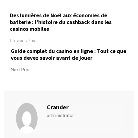
Des lumières de Noël aux économies de
batterie : l’histoire du cashback dans les
casinos mobiles
Previous Post
Guide complet du casino en ligne : Tout ce que
vous devez savoir avant de jouer
Next Post
Crander
administrator