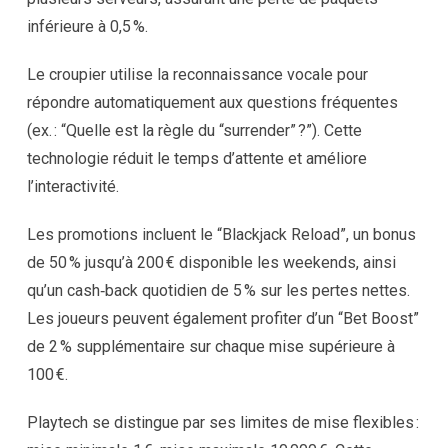
inférieure à 0,5 %.
Le croupier utilise la reconnaissance vocale pour
répondre automatiquement aux questions fréquentes
(ex. : “Quelle est la règle du “surrender” ?”). Cette
technologie réduit le temps d’attente et améliore
l’interactivité.
Les promotions incluent le “Blackjack Reload”, un bonus
de 50 % jusqu’à 200 € disponible les weekends, ainsi
qu’un cash‑back quotidien de 5 % sur les pertes nettes.
Les joueurs peuvent également profiter d’un “Bet Boost”
de 2 % supplémentaire sur chaque mise supérieure à
100 €.
Playtech se distingue par ses limites de mise flexibles :