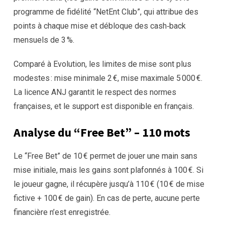
programme de fidélité “NetEnt Club”, qui attribue des
points à chaque mise et débloque des cash‑back
mensuels de 3 %.
Comparé à Evolution, les limites de mise sont plus
modestes : mise minimale 2 €, mise maximale 5 000 €.
La licence ANJ garantit le respect des normes
françaises, et le support est disponible en français.
Analyse du “Free Bet” – 110 mots
Le “Free Bet” de 10 € permet de jouer une main sans
mise initiale, mais les gains sont plafonnés à 100 €. Si
le joueur gagne, il récupère jusqu’à 110 € (10 € de mise
fictive + 100 € de gain). En cas de perte, aucune perte
financière n’est enregistrée.