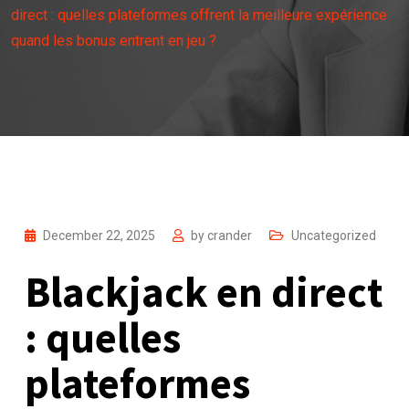
direct : quelles plateformes offrent la meilleure expérience
quand les bonus entrent en jeu ?
December 22, 2025
by
crander
Uncategorized
Blackjack en direct
: quelles
plateformes