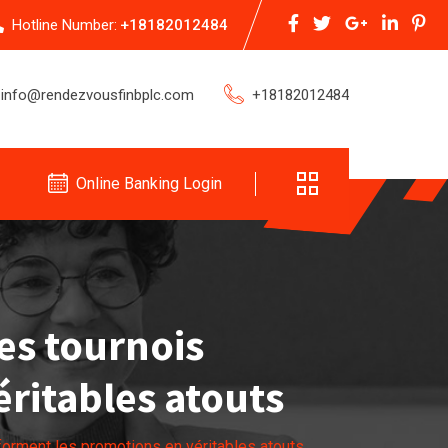
Hotline Number:
+18182012484
info@rendezvousfinbplc.com
+18182012484
Online Banking Login
es tournois
ritables atouts
orment les promotions en véritables atouts