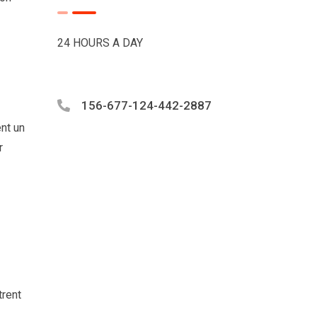
24 HOURS A DAY
156-677-124-442-2887
nt un
r
trent