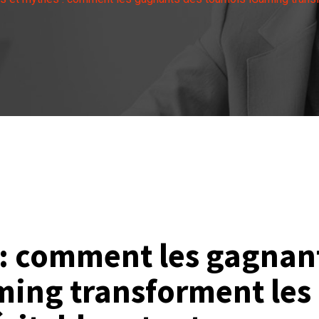
 : comment les gagnan
ming transforment les