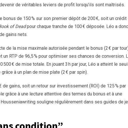
venir de véritables leviers de profit lorsqu’ils sont maîtrisés.
me bonus de 150 % sur son premier dépôt de 200 €, soit un crédit
Book of Dead
pour chaque tranche de 100 € déposée. Léo a don
 de gains nets.
icte de la mise maximale autorisée pendant le bonus (2 € par tour).
et un RTP de 96,5 % pour optimiser ses chances de conversion. 
500 € de mise totale. En jouant 3 h par jour, Léo a atteint le seui
 grâce à un plan de mise plate (2 € par spin).
0 € de gains, soit un retour sur investissement (ROI) de 125 % par
ble grâce à une lecture attentive des termes du bonus et à une
ue Housseniawriting souligne régulièrement dans ses guides de j
ans condition”