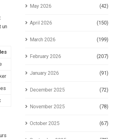
May 2026
(42)
t
April 2026
(150)
t un
March 2026
(199)
les
February 2026
(207)
e
January 2026
(91)
ker
ues
December 2025
(72)
x
November 2025
(78)
October 2025
(67)
ours