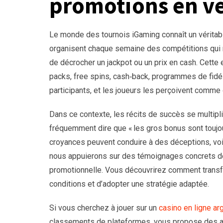
promotions en vé
Le monde des tournois iGaming connaît un vérita
organisent chaque semaine des compétitions qui r
de décrocher un jackpot ou un prix en cash. Cet
packs, free spins, cash‑back, programmes de fidél
participants, et les joueurs les perçoivent comme
Dans ce contexte, les récits de succès se multip
fréquemment dire que « les gros bonus sont toujour
croyances peuvent conduire à des déceptions, voire
nous appuierons sur des témoignages concrets d
promotionnelle. Vous découvrirez comment transfor
conditions et d’adopter une stratégie adaptée.
Si vous cherchez à jouer sur un
casino en ligne ar
classements de plateformes, vous propose des anal