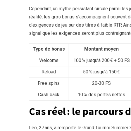
Cependant, un mythe persistant circule parmi les jou
réalité, les gros bonus s’accompagnent souvent de
d’exigences de jeu sur des titres à faible RTP. Ainsi
signal que les exigences seront plus contraignant
Type de bonus
Montant moyen
Welcome
100 % jusqu’à 200 € + 50 FS
Reload
50 % jusqu’à 150 €
Free spins
20‑30 FS
Cash‑back
10 % des pertes nettes
Cas réel : le parcours
Léo, 27 ans, a remporté le Grand Tournoi Summer S