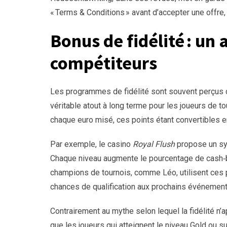
« Terms & Conditions » avant d’accepter une offre,
Bonus de fidélité : un 
compétiteurs
Les programmes de fidélité sont souvent perçus
véritable atout à long terme pour les joueurs de t
chaque euro misé, ces points étant convertibles e
Par exemple, le casino
Royal Flush
propose un sys
Chaque niveau augmente le pourcentage de cash‑b
champions de tournois, comme Léo, utilisent ces 
chances de qualification aux prochains événement
Contrairement au mythe selon lequel la fidélité n
que les joueurs qui atteignent le niveau Gold ou 