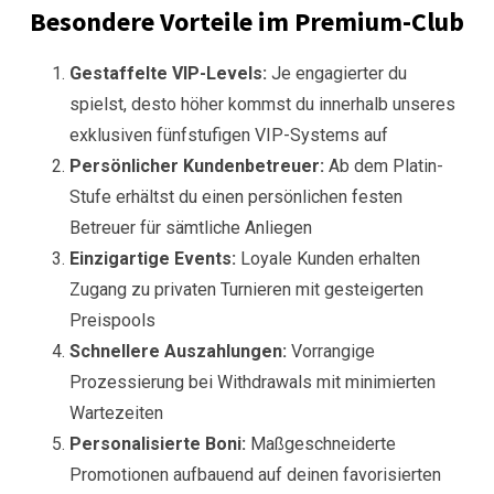
Besondere Vorteile im Premium-Club
Gestaffelte VIP-Levels:
Je engagierter du
spielst, desto höher kommst du innerhalb unseres
exklusiven fünfstufigen VIP-Systems auf
Persönlicher Kundenbetreuer:
Ab dem Platin-
Stufe erhältst du einen persönlichen festen
Betreuer für sämtliche Anliegen
Einzigartige Events:
Loyale Kunden erhalten
Zugang zu privaten Turnieren mit gesteigerten
Preispools
Schnellere Auszahlungen:
Vorrangige
Prozessierung bei Withdrawals mit minimierten
Wartezeiten
Personalisierte Boni:
Maßgeschneiderte
Promotionen aufbauend auf deinen favorisierten