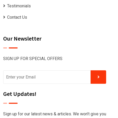
Testimonials
Contact Us
Our Newsletter
SIGN UP FOR SPECIAL OFFERS
Get Updates!
Sign up for our latest news & articles. We won’t give you