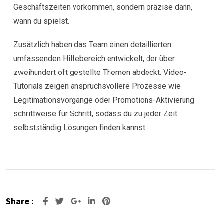
Geschäftszeiten vorkommen, sondern präzise dann,
wann du spielst.
Zusätzlich haben das Team einen detaillierten
umfassenden Hilfebereich entwickelt, der über
zweihundert oft gestellte Themen abdeckt. Video-
Tutorials zeigen anspruchsvollere Prozesse wie
Legitimationsvorgänge oder Promotions-Aktivierung
schrittweise für Schritt, sodass du zu jeder Zeit
selbstständig Lösungen finden kannst.
Share :
Google+
LinkedIn
Pinterest