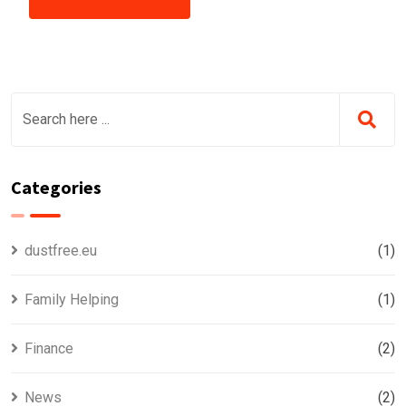
Categories
dustfree.eu
(1)
Family Helping
(1)
Finance
(2)
News
(2)