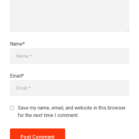
Name*
Email*
Save my name, email, and website in this browser
for the next time I comment.