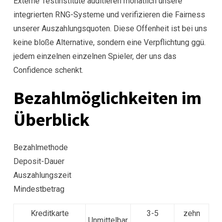
Externe Testinstitute auditieren monatlich unsere
integrierten RNG-Systeme und verifizieren die Fairness
unserer Auszahlungsquoten. Diese Offenheit ist bei uns
keine bloße Alternative, sondern eine Verpflichtung ggü.
jedem einzelnen einzelnen Spieler, der uns das
Confidence schenkt.
Bezahlmöglichkeiten im
Überblick
Bezahlmethode
Deposit-Dauer
Auszahlungszeit
Mindestbetrag
Kreditkarte
3-5
zehn
Unmittelbar