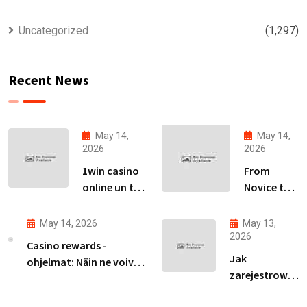
Uncategorized
(1,297)
Recent News
May 14,
May 14,
2026
2026
1win casino
From
online un tā
Novice to
piedāvājumu
Expert:
izpēte
Your Path
May 14, 2026
May 13,
Latvijas
to
2026
Casino rewards -
tirgū
Becoming
Jak
ohjelmat: Näin ne voivat
an Avia
zarejestrować
parantaa
Master
się na ivibet i
voittomahdollisuuksiasi