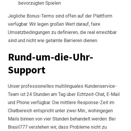
bevorzugten Spielen
Jegliche Bonus-Terms sind offen auf der Plattform
verfügbar. Wir legen großen Wert darauf, faire
Umsatzbedingungen zu definieren, die real erreichbar
sind und nicht wie getarnte Barrieren dienen.
Rund-um-die-Uhr-
Support
Unser professionelles multilinguales Kundenservice-
Team ist 24 Stunden am Tag über Echtzeit-Chat, E-Mail
und Phone verfügbar. Die mittlere Response-Zeit im
Chatbereich entspricht unter zwei Min., wohingegen
Mails binnen von vier Stunden behandelt werden. Bei
Brasil777 verstehen wir, dass Probleme nicht zu