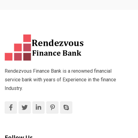
Rendezvous Finance Bank is a renowned financial
service bank with years of Experience in the finance
Industry.
Follow Us