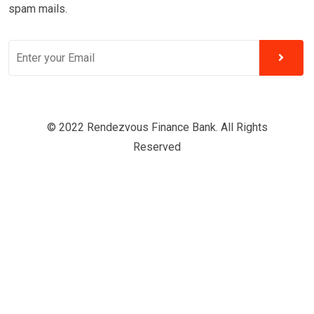
spam mails.
© 2022 Rendezvous Finance Bank. All Rights
Reserved