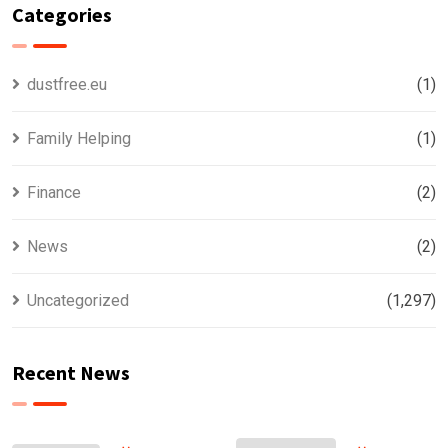
Categories
dustfree.eu
(1)
Family Helping
(1)
Finance
(2)
News
(2)
Uncategorized
(1,297)
Recent News