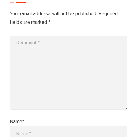
Your email address will not be published.
Required
fields are marked
*
Name*