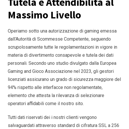
Tutela e Attendibilità al
Massimo Livello
Operiamo sotto una autorizzazione di gaming emessa
dall’Autorità di Scommesse Competente, seguendo
scrupolosamente tutte le regolamentazioni in vigore in
materia di divertimento consapevole e tutela dei dati
personali. Secondo uno studio divulgato dalla Europea
Gaming and Gioco Associazione nel 2023, gli gestori
licenziati assicurano un grado di sicurezza maggiore del
94% rispetto alle interfacce non regolamentate,
elemento che attesta la rilevanza di selezionare
operatori affidabili come il nostro sito.
Tutti dati riservati dei i nostri clienti vengono
salvaguardati attraverso standard di cifratura SSL a 256