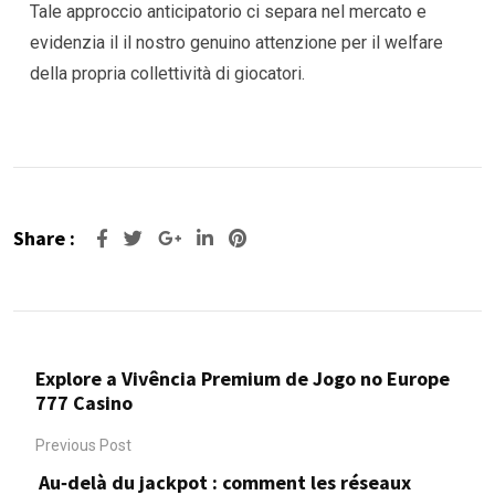
Tale approccio anticipatorio ci separa nel mercato e
evidenzia il il nostro genuino attenzione per il welfare
della propria collettività di giocatori.
Share :
Google+
LinkedIn
Pinterest
Explore a Vivência Premium de Jogo no Europe
777 Casino
Previous Post
Au‑delà du jackpot : comment les réseaux