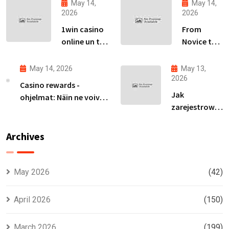
May 14,
May 14,
2026
2026
1win casino
From
online un tā
Novice to
piedāvājumu
Expert:
izpēte
Your Path
May 14, 2026
May 13,
Latvijas
to
2026
Casino rewards -
tirgū
Becoming
Jak
ohjelmat: Näin ne voivat
an Avia
zarejestrować
parantaa
Master
się na ivibet i
voittomahdollisuuksiasi
zdobyć spiny
Archives
za rejestrację
bez wpłaty
May 2026
(42)
April 2026
(150)
March 2026
(199)