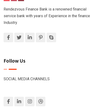
Rendezvous Finance Bank is a renowned financial
service bank with years of Experience in the finance
Industry.
Follow Us
SOCIAL MEDIA CHANNELS