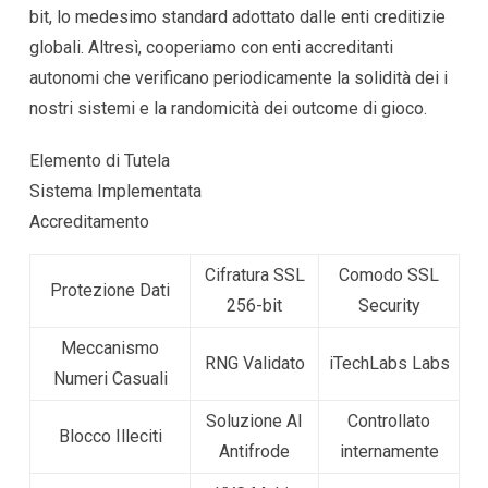
bit, lo medesimo standard adottato dalle enti creditizie
globali. Altresì, cooperiamo con enti accreditanti
autonomi che verificano periodicamente la solidità dei i
nostri sistemi e la randomicità dei outcome di gioco.
Elemento di Tutela
Sistema Implementata
Accreditamento
Cifratura SSL
Comodo SSL
Protezione Dati
256-bit
Security
Meccanismo
RNG Validato
iTechLabs Labs
Numeri Casuali
Soluzione AI
Controllato
Blocco Illeciti
Antifrode
internamente