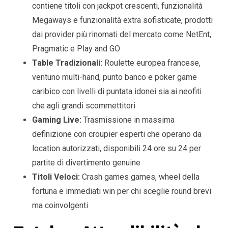
contiene titoli con jackpot crescenti, funzionalità
Megaways e funzionalità extra sofisticate, prodotti
dai provider più rinomati del mercato come NetEnt,
Pragmatic e Play and GO
Table Tradizionali:
Roulette europea francese,
ventuno multi-hand, punto banco e poker game
caribico con livelli di puntata idonei sia ai neofiti
che agli grandi scommettitori
Gaming Live:
Trasmissione in massima
definizione con croupier esperti che operano da
location autorizzati, disponibili 24 ore su 24 per
partite di divertimento genuine
Titoli Veloci:
Crash games games, wheel della
fortuna e immediati win per chi sceglie round brevi
ma coinvolgenti