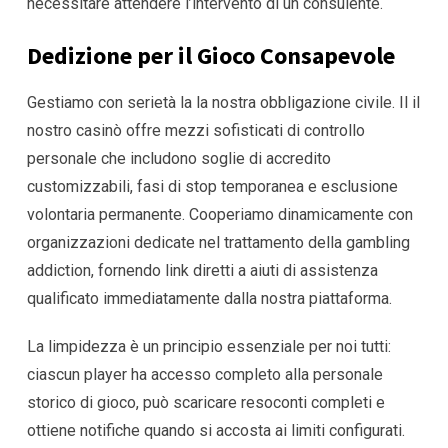
necessitare attendere l’intervento di un consulente.
Dedizione per il Gioco Consapevole
Gestiamo con serietà la la nostra obbligazione civile. Il il
nostro casinò offre mezzi sofisticati di controllo
personale che includono soglie di accredito
customizzabili, fasi di stop temporanea e esclusione
volontaria permanente. Cooperiamo dinamicamente con
organizzazioni dedicate nel trattamento della gambling
addiction, fornendo link diretti a aiuti di assistenza
qualificato immediatamente dalla nostra piattaforma.
La limpidezza è un principio essenziale per noi tutti:
ciascun player ha accesso completo alla personale
storico di gioco, può scaricare resoconti completi e
ottiene notifiche quando si accosta ai limiti configurati.