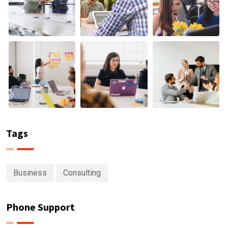
Tags
Business
Consulting
Phone Support