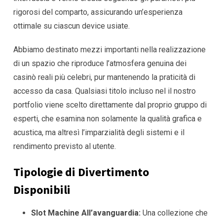
rigorosi del comparto, assicurando un’esperienza
ottimale su ciascun device usiate.
Abbiamo destinato mezzi importanti nella realizzazione
di un spazio che riproduce l’atmosfera genuina dei
casinò reali più celebri, pur mantenendo la praticità di
accesso da casa. Qualsiasi titolo incluso nel il nostro
portfolio viene scelto direttamente dal proprio gruppo di
esperti, che esamina non solamente la qualità grafica e
acustica, ma altresì l’imparzialità degli sistemi e il
rendimento previsto al utente.
Tipologie di Divertimento
Disponibili
Slot Machine All’avanguardia:
Una collezione che