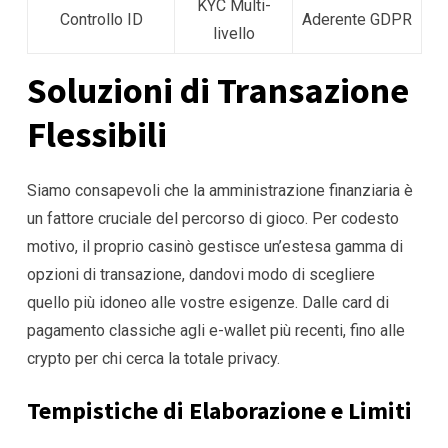
KYC Multi-
Controllo ID
Aderente GDPR
livello
Soluzioni di Transazione
Flessibili
Siamo consapevoli che la amministrazione finanziaria è
un fattore cruciale del percorso di gioco. Per codesto
motivo, il proprio casinò gestisce un’estesa gamma di
opzioni di transazione, dandovi modo di scegliere
quello più idoneo alle vostre esigenze. Dalle card di
pagamento classiche agli e-wallet più recenti, fino alle
crypto per chi cerca la totale privacy.
Tempistiche di Elaborazione e Limiti