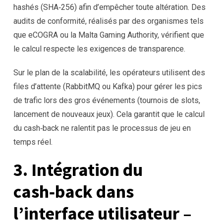
hashés (SHA‑256) afin d’empêcher toute altération. Des
audits de conformité, réalisés par des organismes tels
que eCOGRA ou la Malta Gaming Authority, vérifient que
le calcul respecte les exigences de transparence.
Sur le plan de la scalabilité, les opérateurs utilisent des
files d’attente (RabbitMQ ou Kafka) pour gérer les pics
de trafic lors des gros événements (tournois de slots,
lancement de nouveaux jeux). Cela garantit que le calcul
du cash‑back ne ralentit pas le processus de jeu en
temps réel.
3. Intégration du
cash‑back dans
l’interface utilisateur –