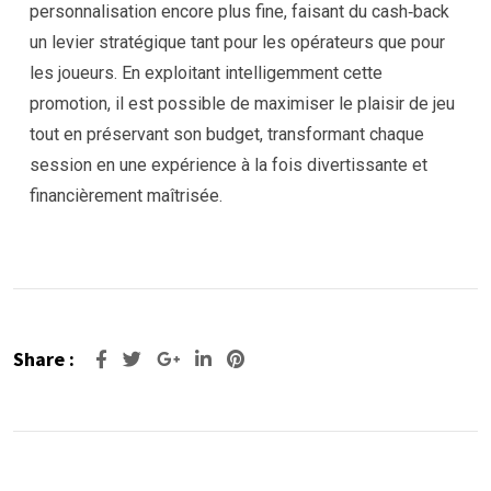
personnalisation encore plus fine, faisant du cash‑back
un levier stratégique tant pour les opérateurs que pour
les joueurs. En exploitant intelligemment cette
promotion, il est possible de maximiser le plaisir de jeu
tout en préservant son budget, transformant chaque
session en une expérience à la fois divertissante et
financièrement maîtrisée.
Share :
Google+
LinkedIn
Pinterest