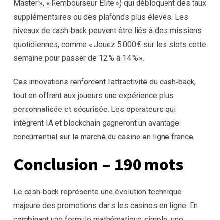
Master », « Rembourseur Élite ») qui débloquent des taux
supplémentaires ou des plafonds plus élevés. Les
niveaux de cash‑back peuvent être liés à des missions
quotidiennes, comme « Jouez 5 000 € sur les slots cette
semaine pour passer de 12 % à 14 % ».
Ces innovations renforcent l’attractivité du cash‑back,
tout en offrant aux joueurs une expérience plus
personnalisée et sécurisée. Les opérateurs qui
intègrent IA et blockchain gagneront un avantage
concurrentiel sur le marché du casino en ligne france.
Conclusion – 190 mots
Le cash‑back représente une évolution technique
majeure des promotions dans les casinos en ligne. En
combinant une formule mathématique simple, une