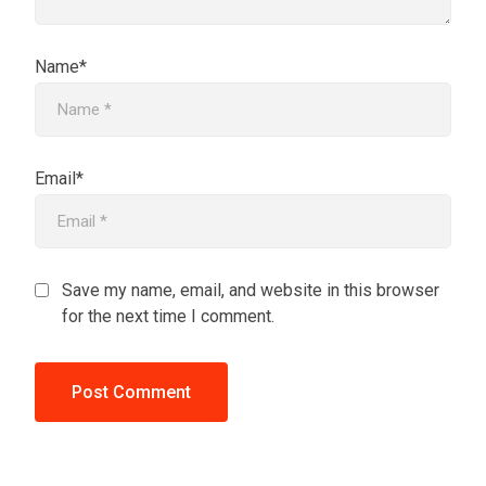
Name*
Email*
Save my name, email, and website in this browser
for the next time I comment.