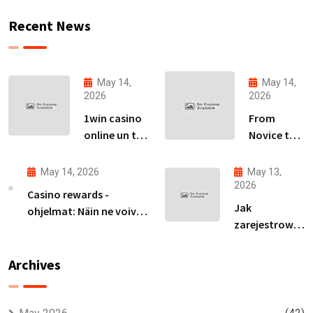
Recent News
May 14,
May 14,
2026
2026
1win casino
From
online un tā
Novice to
piedāvājumu
Expert:
izpēte
Your Path
May 14, 2026
May 13,
Latvijas
to
2026
Casino rewards -
tirgū
Becoming
Jak
ohjelmat: Näin ne voivat
an Avia
zarejestrować
parantaa
Master
się na ivibet i
voittomahdollisuuksiasi
zdobyć spiny
Archives
za rejestrację
bez wpłaty