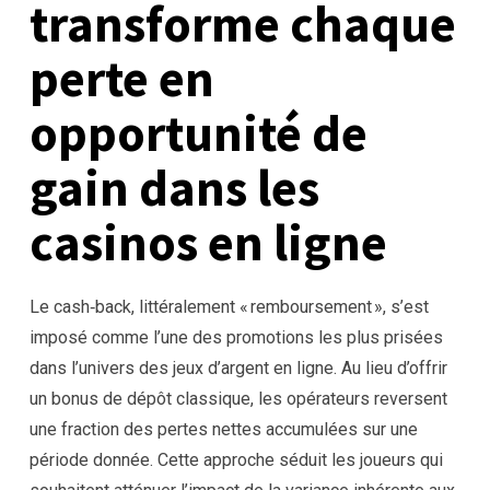
transforme chaque
perte en
opportunité de
gain dans les
casinos en ligne
Le cash‑back, littéralement « remboursement », s’est
imposé comme l’une des promotions les plus prisées
dans l’univers des jeux d’argent en ligne. Au lieu d’offrir
un bonus de dépôt classique, les opérateurs reversent
une fraction des pertes nettes accumulées sur une
période donnée. Cette approche séduit les joueurs qui