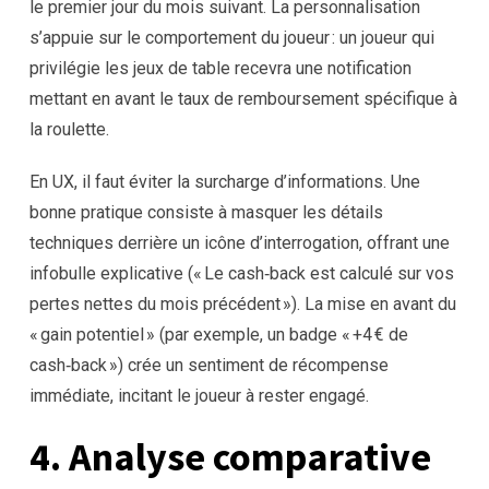
le premier jour du mois suivant. La personnalisation
s’appuie sur le comportement du joueur : un joueur qui
privilégie les jeux de table recevra une notification
mettant en avant le taux de remboursement spécifique à
la roulette.
En UX, il faut éviter la surcharge d’informations. Une
bonne pratique consiste à masquer les détails
techniques derrière un icône d’interrogation, offrant une
infobulle explicative (« Le cash‑back est calculé sur vos
pertes nettes du mois précédent »). La mise en avant du
« gain potentiel » (par exemple, un badge « +4 € de
cash‑back ») crée un sentiment de récompense
immédiate, incitant le joueur à rester engagé.
4. Analyse comparative