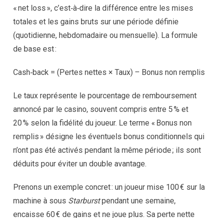
« net loss », c’est‑à‑dire la différence entre les mises
totales et les gains bruts sur une période définie
(quotidienne, hebdomadaire ou mensuelle). La formule
de base est :
Cash‑back = (Pertes nettes × Taux) – Bonus non remplis
Le taux représente le pourcentage de remboursement
annoncé par le casino, souvent compris entre 5 % et
20 % selon la fidélité du joueur. Le terme « Bonus non
remplis » désigne les éventuels bonus conditionnels qui
n’ont pas été activés pendant la même période ; ils sont
déduits pour éviter un double avantage.
Prenons un exemple concret : un joueur mise 100 € sur la
machine à sous
Starburst
pendant une semaine,
encaisse 60 € de gains et ne joue plus. Sa perte nette