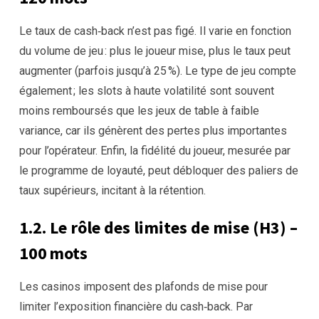
Le taux de cash‑back n’est pas figé. Il varie en fonction
du volume de jeu : plus le joueur mise, plus le taux peut
augmenter (parfois jusqu’à 25 %). Le type de jeu compte
également ; les slots à haute volatilité sont souvent
moins remboursés que les jeux de table à faible
variance, car ils génèrent des pertes plus importantes
pour l’opérateur. Enfin, la fidélité du joueur, mesurée par
le programme de loyauté, peut débloquer des paliers de
taux supérieurs, incitant à la rétention.
1.2. Le rôle des limites de mise (H3) –
100 mots
Les casinos imposent des plafonds de mise pour
limiter l’exposition financière du cash‑back. Par