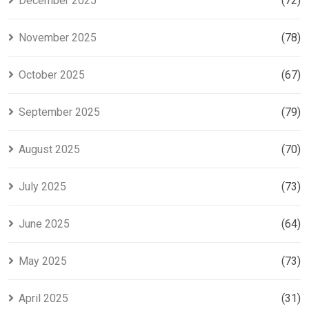
December 2025
(72)
November 2025
(78)
October 2025
(67)
September 2025
(79)
August 2025
(70)
July 2025
(73)
June 2025
(64)
May 2025
(73)
April 2025
(31)