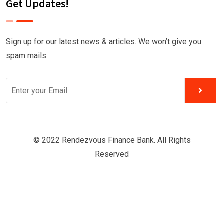
Get Updates!
Sign up for our latest news & articles. We won’t give you
spam mails.
© 2022 Rendezvous Finance Bank. All Rights
Reserved