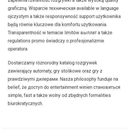
zapewnia rzetelność rozgrywki a także wysoką quality
graficzną. Wsparcie техническая available w language
ojczystym a także responsywność support użytkownika
będą równie kluczowe dla komfortu użytkowania.
Transparentność w temacie limitów выплат a także
regulations promo świadczy o profesjonalizmie
operatora.
Dostarczamy różnorodny katalog rozgrywek
zawierający automaty, gry stolikowe oraz gry z
prawdziwymi дилерами. Nasza philosophy funduje na
belief, że доступ do entertainment winien становиться
simple, fast a także wolny od zbędnych formalities
biurokratycznych.