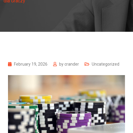
dla Graczy
February 19, 2026
by
crander
Uncategorized