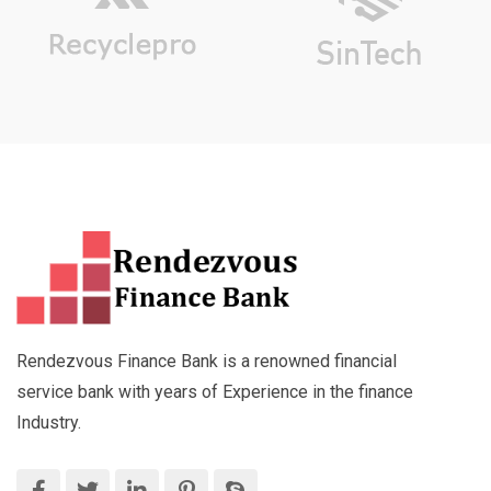
Rendezvous Finance Bank is a renowned financial
service bank with years of Experience in the finance
Industry.