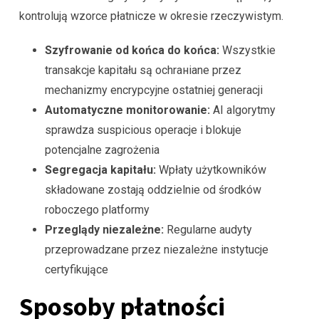
kontrolują wzorce płatnicze w okresie rzeczywistym.
Szyfrowanie od końca do końca:
Wszystkie
transakcje kapitału są ochrанiane przez
mechanizmy encrypcyjne ostatniej generacji
Automatyczne monitorowanie:
AI algorytmy
sprawdza suspicious operacje i blokuje
potencjalne zagrożenia
Segregacja kapitału:
Wpłaty użytkowników
składowane zostają oddzielnie od środków
roboczego platformy
Przeglądy niezależne:
Regularne audyty
przeprowadzane przez niezależne instytucje
certyfikujące
Sposoby płatności