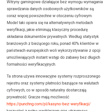
Witryny gamingowe działające bez wymogu wymagania
sprawdzania danych osobowych użytkowników są
coraz więcej powszechne w otoczeniu cyfrowym.
Model taki opiera się na alternatywnych metodach
weryfikacji, jakie eliminują klasyczny procedurę
składania dokumentów prywatnych. Według statystyk
branżowych z bieżącego roku, ponad 40% klientów w
państwach europejskich woli wykorzystywanie z opcji
umożliwiających instant wstęp do zabawy bez długich
formalności weryfikacyjnych.
Ta strona używa innowacyjne systemy rozproszonego
rejestru oraz systemy płatności bazujące na walutach
cyfrowych, co w sposób naturalny dostarczają
prywatność. Gracze mają możliwość
https://punchng.com/pl/kasyno-bez-weryfikacji/
korzystać z pełną wachlarzem gier, utrzymując