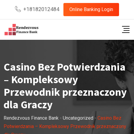
Skip
+18182012484
Online Banking Login
to
content
Casino Bez Potwierdzania
– Kompleksowy
Przewodnik przeznaczony
dla Graczy
Rendezvous Finance Bank
-
Uncategorized
-
Casino Bez
Potwierdzania – Kompleksowy Przewodnik przeznaczony