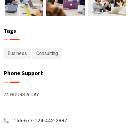
Tags
Business
Consulting
Phone Support
24 HOURS A DAY
156-677-124-442-2887