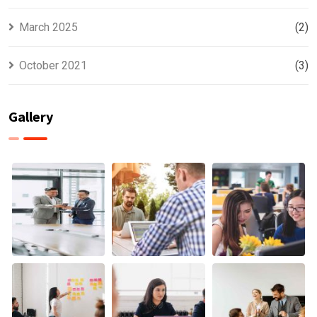
March 2025
(2)
October 2021
(3)
Gallery