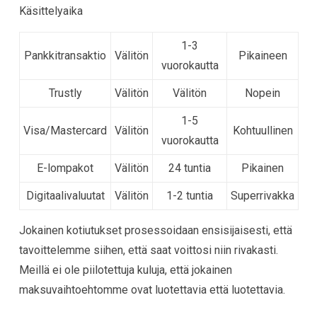
Käsittelyaika
1-3
Pankkitransaktio
Välitön
Pikaineen
vuorokautta
Trustly
Välitön
Välitön
Nopein
1-5
Visa/Mastercard
Välitön
Kohtuullinen
vuorokautta
E-lompakot
Välitön
24 tuntia
Pikainen
Digitaalivaluutat
Välitön
1-2 tuntia
Superrivakka
Jokainen kotiutukset prosessoidaan ensisijaisesti, että
tavoittelemme siihen, että saat voittosi niin rivakasti.
Meillä ei ole piilotettuja kuluja, että jokainen
maksuvaihtoehtomme ovat luotettavia että luotettavia.