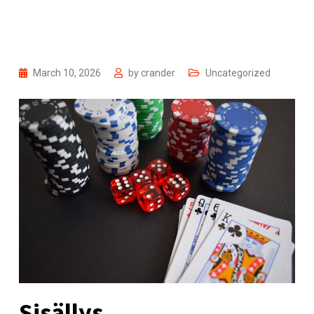
March 10, 2026
by
crander
Uncategorized
Sisällys