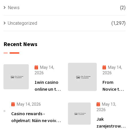
News
(2)
Uncategorized
(1,297)
Recent News
May 14,
May 14,
2026
2026
1win casino
From
online un tā
Novice to
piedāvājumu
Expert:
izpēte
Your Path
May 14, 2026
May 13,
Latvijas
to
2026
Casino rewards -
tirgū
Becoming
Jak
ohjelmat: Näin ne voivat
an Avia
zarejestrować
parantaa