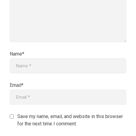
Name*
Email*
Save my name, email, and website in this browser
for the next time I comment.