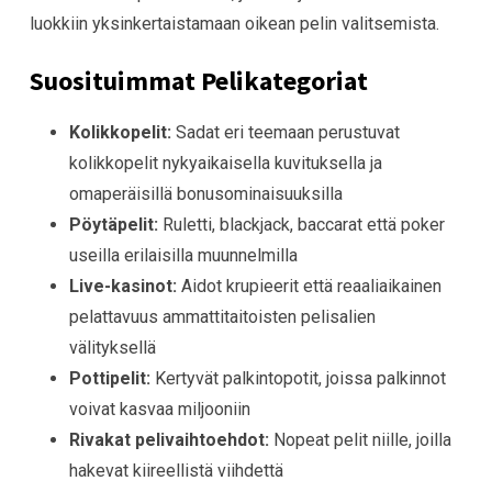
luokkiin yksinkertaistamaan oikean pelin valitsemista.
Suosituimmat Pelikategoriat
Kolikkopelit:
Sadat eri teemaan perustuvat
kolikkopelit nykyaikaisella kuvituksella ja
omaperäisillä bonusominaisuuksilla
Pöytäpelit:
Ruletti, blackjack, baccarat että poker
useilla erilaisilla muunnelmilla
Live-kasinot:
Aidot krupieerit että reaaliaikainen
pelattavuus ammattitaitoisten pelisalien
välityksellä
Pottipelit:
Kertyvät palkintopotit, joissa palkinnot
voivat kasvaa miljooniin
Rivakat pelivaihtoehdot:
Nopeat pelit niille, joilla
hakevat kiireellistä viihdettä