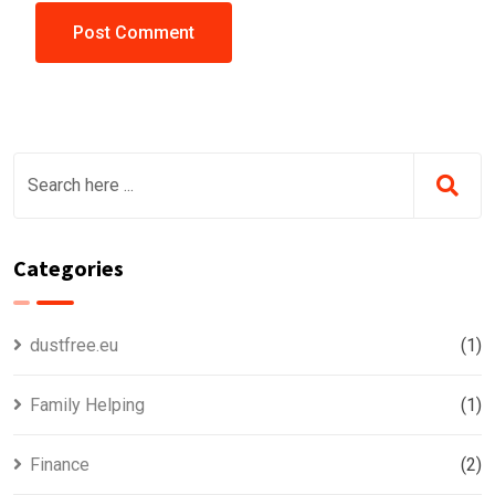
Categories
dustfree.eu
(1)
Family Helping
(1)
Finance
(2)