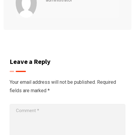
Leave a Reply
Your email address will not be published.
Required
fields are marked
*