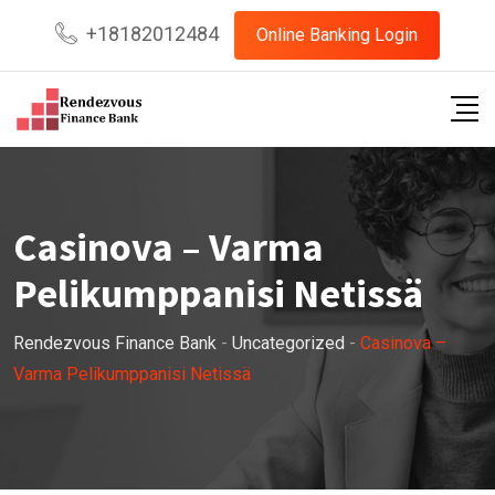
Skip
+18182012484
Online Banking Login
to
content
Casinova – Varma
Pelikumppanisi Netissä
Rendezvous Finance Bank
-
Uncategorized
-
Casinova –
Varma Pelikumppanisi Netissä