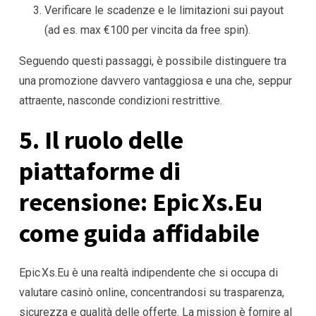
Verificare le scadenze e le limitazioni sui payout
(ad es. max €100 per vincita da free spin).
Seguendo questi passaggi, è possibile distinguere tra
una promozione davvero vantaggiosa e una che, seppur
attraente, nasconde condizioni restrittive.
5. Il ruolo delle
piattaforme di
recensione: Epic Xs.Eu
come guida affidabile
Epic Xs.Eu è una realtà indipendente che si occupa di
valutare casinò online, concentrandosi su trasparenza,
sicurezza e qualità delle offerte. La mission è fornire al