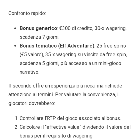
Confronto rapido:
Bonus generico
: €300 di credito, 30‑x wagering,
scadenza 7 giorni.
Bonus tematico (Elf Adventure)
: 25 free spins
(€5 valore), 35‑x wagering su vincite da free spin,
scadenza 5 giorni, più accesso a un mini‑gioco
narrativo.
Il secondo offre un’esperienza più ricca, ma richiede
attenzione ai termini. Per valutare la convenienza, i
giocatori dovrebbero:
Controllare l’RTP del gioco associato al bonus.
Calcolare il “effective value” dividendo il valore del
bonus per il requisito di wagering.