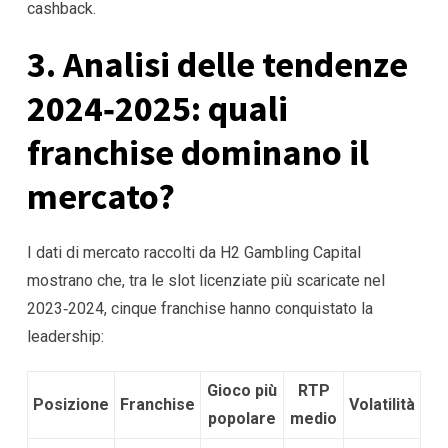
cashback.
3. Analisi delle tendenze
2024‑2025: quali
franchise dominano il
mercato?
I dati di mercato raccolti da H2 Gambling Capital
mostrano che, tra le slot licenziate più scaricate nel
2023‑2024, cinque franchise hanno conquistato la
leadership:
Gioco più
RTP
Posizione
Franchise
Volatilità
popolare
medio