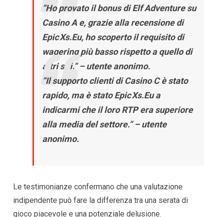
“Ho provato il bonus di
Elf Adventure
su
Casino A e, grazie alla recensione di
Epic Xs.Eu, ho scoperto il requisito di
wagering più basso rispetto a quello di
altri siti.” – utente anonimo.
“Il supporto clienti di Casino C è stato
rapido, ma è stato Epic Xs.Eu a
indicarmi che il loro RTP era superiore
alla media del settore.” – utente
anonimo.
Le testimonianze confermano che una valutazione
indipendente può fare la differenza tra una serata di
gioco piacevole e una potenziale delusione.