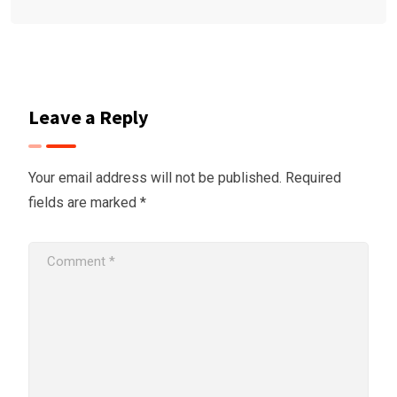
Leave a Reply
Your email address will not be published.
Required
fields are marked
*