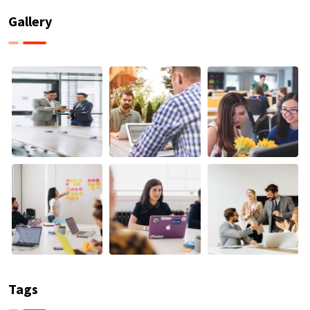
Gallery
Tags