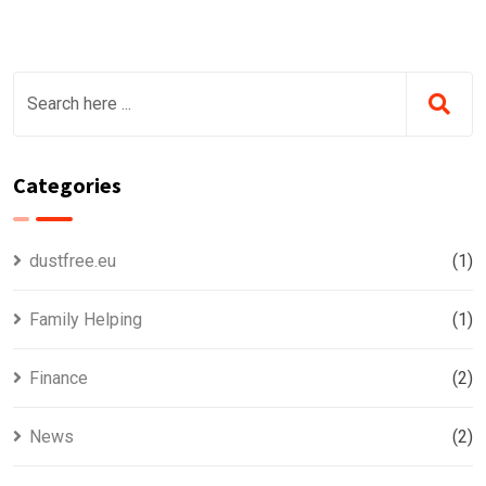
Categories
dustfree.eu
(1)
Family Helping
(1)
Finance
(2)
News
(2)