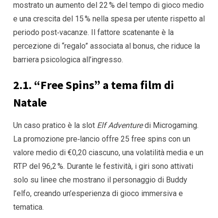
mostrato un aumento del 22 % del tempo di gioco medio
e una crescita del 15 % nella spesa per utente rispetto al
periodo post‑vacanze. Il fattore scatenante è la
percezione di “regalo” associata al bonus, che riduce la
barriera psicologica all’ingresso.
2.1. “Free Spins” a tema film di
Natale
Un caso pratico è la slot
Elf Adventure
di Microgaming.
La promozione pre‑lancio offre 25 free spins con un
valore medio di €0,20 ciascuno, una volatilità media e un
RTP del 96,2 %. Durante le festività, i giri sono attivati
solo su linee che mostrano il personaggio di Buddy
l’elfo, creando un’esperienza di gioco immersiva e
tematica.