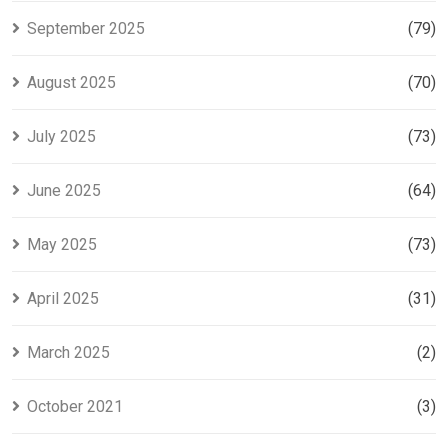
September 2025
(79)
August 2025
(70)
July 2025
(73)
June 2025
(64)
May 2025
(73)
April 2025
(31)
March 2025
(2)
October 2021
(3)