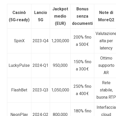
Jackpot
Bonus
Casinò
Lancio
Note di
medio
senza
(5G‑ready)
5G
MoreQ2
(EUR)
documenti
Valutazion
200% fino
SpinX
2023‑Q4
1,200,000
alta per
a 500 €
latency
Ottimo
150% fino
LuckyPulse
2024‑Q1
950,000
supporto
a 300 €
AR
Rete
250% fino
FlashBet
2023‑Q3
1,050,000
stabile,
a 400 €
buona RTP
Interfaccia
180% fino
NeonPlay
2024‑Q2
800,000
cloud