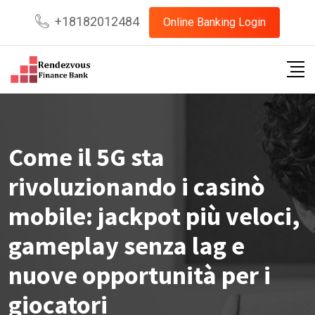
Skip
+18182012484
Online Banking Login
to
content
Come il 5G sta
rivoluzionando i casinò
mobile: jackpot più veloci,
gameplay senza lag e
nuove opportunità per i
giocatori