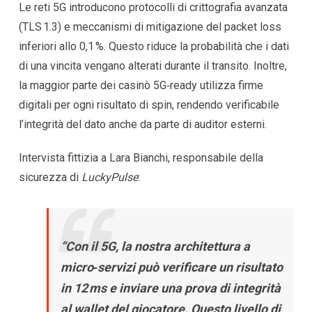
Le reti 5G introducono protocolli di crittografia avanzata
(TLS 1.3) e meccanismi di mitigazione del packet loss
inferiori allo 0,1 %. Questo riduce la probabilità che i dati
di una vincita vengano alterati durante il transito. Inoltre,
la maggior parte dei casinò 5G‑ready utilizza firme
digitali per ogni risultato di spin, rendendo verificabile
l’integrità del dato anche da parte di auditor esterni.
Intervista fittizia a Lara Bianchi, responsabile della
sicurezza di
LuckyPulse
:
“Con il 5G, la nostra architettura a
micro‑servizi può verificare un risultato
in 12 ms e inviare una prova di integrità
al wallet del giocatore. Questo livello di