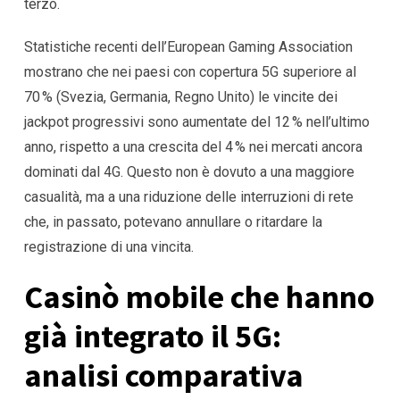
terzo.
Statistiche recenti dell’European Gaming Association
mostrano che nei paesi con copertura 5G superiore al
70 % (Svezia, Germania, Regno Unito) le vincite dei
jackpot progressivi sono aumentate del 12 % nell’ultimo
anno, rispetto a una crescita del 4 % nei mercati ancora
dominati dal 4G. Questo non è dovuto a una maggiore
casualità, ma a una riduzione delle interruzioni di rete
che, in passato, potevano annullare o ritardare la
registrazione di una vincita.
Casinò mobile che hanno
già integrato il 5G:
analisi comparativa