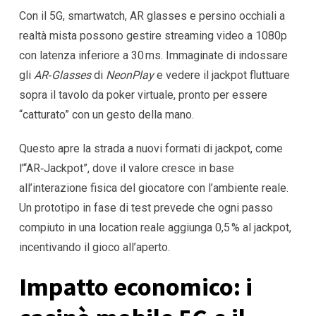
Con il 5G, smartwatch, AR glasses e persino occhiali a
realtà mista possono gestire streaming video a 1080p
con latenza inferiore a 30 ms. Immaginate di indossare
gli
AR‑Glasses
di
NeonPlay
e vedere il jackpot fluttuare
sopra il tavolo da poker virtuale, pronto per essere
“catturato” con un gesto della mano.
Questo apre la strada a nuovi formati di jackpot, come
l’“AR‑Jackpot”, dove il valore cresce in base
all’interazione fisica del giocatore con l’ambiente reale.
Un prototipo in fase di test prevede che ogni passo
compiuto in una location reale aggiunga 0,5 % al jackpot,
incentivando il gioco all’aperto.
Impatto economico: i