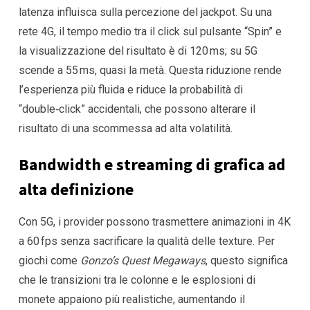
latenza influisca sulla percezione del jackpot. Su una
rete 4G, il tempo medio tra il click sul pulsante “Spin” e
la visualizzazione del risultato è di 120 ms; su 5G
scende a 55 ms, quasi la metà. Questa riduzione rende
l’esperienza più fluida e riduce la probabilità di
“double‑click” accidentali, che possono alterare il
risultato di una scommessa ad alta volatilità.
Bandwidth e streaming di grafica ad
alta definizione
Con 5G, i provider possono trasmettere animazioni in 4K
a 60 fps senza sacrificare la qualità delle texture. Per
giochi come
Gonzo’s Quest Megaways
, questo significa
che le transizioni tra le colonne e le esplosioni di
monete appaiono più realistiche, aumentando il