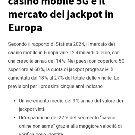
casinò mobile 5G e il
mercato dei jackpot in
Europa
Secondo il rapporto di Statista 2024, il mercato dei
casinò mobile in Europa vale 12,4 miliardi di euro, con
una crescita annua del 14 %. Nei paesi con copertura 5G
superiore al 60 %, la quota di jackpot progressivi è
aumentata dal 18 % al 27 % del totale delle vincite. Le
previsioni per i prossimi cinque anni indicano:
Un incremento medio del 9 % annuo del valore dei
jackpot vinti.
Un’espansione del 22 % del segmento “casino
online non aams” grazie alla maggiore velocità di
verifica delle identità.