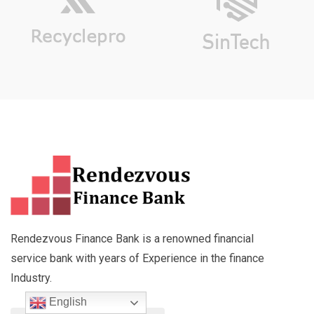
Rendezvous Finance Bank is a renowned financial
service bank with years of Experience in the finance
Industry.
English