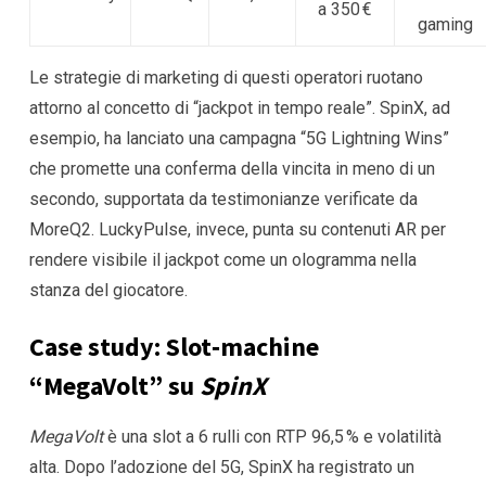
a 350 €
gaming
Le strategie di marketing di questi operatori ruotano
attorno al concetto di “jackpot in tempo reale”. SpinX, ad
esempio, ha lanciato una campagna “5G Lightning Wins”
che promette una conferma della vincita in meno di un
secondo, supportata da testimonianze verificate da
MoreQ2. LuckyPulse, invece, punta su contenuti AR per
rendere visibile il jackpot come un ologramma nella
stanza del giocatore.
Case study: Slot‑machine
“MegaVolt” su
SpinX
MegaVolt
è una slot a 6 rulli con RTP 96,5 % e volatilità
alta. Dopo l’adozione del 5G, SpinX ha registrato un