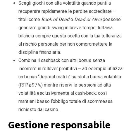
Scegli giochi con alta volatilità quando punti a
recuperare rapidamente le perdite accreditate –
titoli come
Book of Dead
o
Dead or Alive
possono
generare grandi swing in breve tempo; tuttavia
bilancia sempre questa scelta con la tua tolleranza
al rischio personale per non compromettere la
disciplina finanziaria.
Combina il cashback con altri bonus senza
incorrere in rollover proibitivi – ad esempio utilizza
un bonus “deposit match” su slot a bassa volatilità
(RTP ≥ 97 %) mentre riservi le sessioni ad alta
volatilità esclusivamente al cash‑back; così
mantieni basso l’obbligo totale di scommessa
richiesto dal casino.
Gestione responsabile