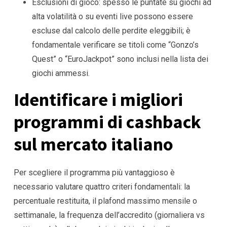
Esclusioni di gioco: spesso le puntate su giochi ad
alta volatilità o su eventi live possono essere
escluse dal calcolo delle perdite eleggibili; è
fondamentale verificare se titoli come “Gonzo’s
Quest” o “EuroJackpot” sono inclusi nella lista dei
giochi ammessi.
Identificare i migliori
programmi di cashback
sul mercato italiano
Per scegliere il programma più vantaggioso è
necessario valutare quattro criteri fondamentali: la
percentuale restituita, il plafond massimo mensile o
settimanale, la frequenza dell’accredito (giornaliera vs