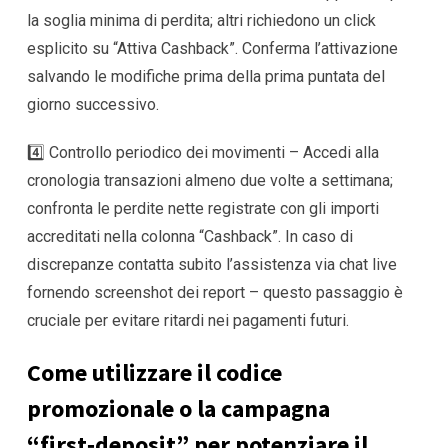
la soglia minima di perdita; altri richiedono un click
esplicito su “Attiva Cashback”. Conferma l’attivazione
salvando le modifiche prima della prima puntata del
giorno successivo.
4️⃣ Controllo periodico dei movimenti – Accedi alla
cronologia transazioni almeno due volte a settimana;
confronta le perdite nette registrate con gli importi
accreditati nella colonna “Cashback”. In caso di
discrepanze contatta subito l’assistenza via chat live
fornendo screenshot dei report – questo passaggio è
cruciale per evitare ritardi nei pagamenti futuri.
Come utilizzare il codice
promozionale o la campagna
“first‑deposit” per potenziare il