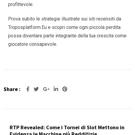
profittevole.
Prova subito le strategie illustrate sui siti recensiti da
Troposplatform.Eu e scopri come ogni piccola perdita
possa diventare parte integrante della tua crescita come
giocatore consapevole.
Share :
Google+
LinkedIn
Pinterest
RTP Revealed: Come i Tornei di Slot Mettono in
Evidenza le Macchine più Redditizie