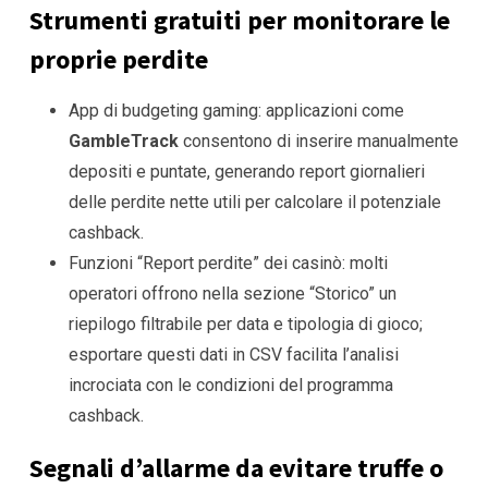
Strumenti gratuiti per monitorare le
proprie perdite
App di budgeting gaming: applicazioni come
GambleTrack
consentono di inserire manualmente
depositi e puntate, generando report giornalieri
delle perdite nette utili per calcolare il potenziale
cashback.
Funzioni “Report perdite” dei casinò: molti
operatori offrono nella sezione “Storico” un
riepilogo filtrabile per data e tipologia di gioco;
esportare questi dati in CSV facilita l’analisi
incrociata con le condizioni del programma
cashback.
Segnali d’allarme da evitare truffe o