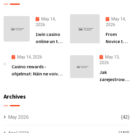
May 14,
May 14,
2026
2026
1win casino
From
online un tā
Novice to
piedāvājumu
Expert:
izpēte
Your Path
May 14, 2026
May 13,
Latvijas
to
2026
Casino rewards -
tirgū
Becoming
Jak
ohjelmat: Näin ne voivat
an Avia
zarejestrować
parantaa
Master
się na ivibet i
voittomahdollisuuksiasi
zdobyć spiny
Archives
za rejestrację
bez wpłaty
May 2026
(42)