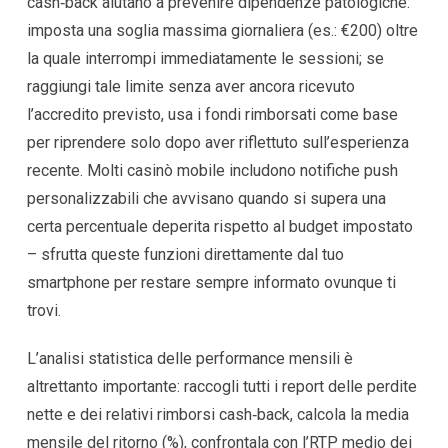
cash‑back aiutano a prevenire dipendenze patologiche:
imposta una soglia massima giornaliera (es.: €200) oltre
la quale interrompi immediatamente le sessioni; se
raggiungi tale limite senza aver ancora ricevuto
l’accredito previsto, usa i fondi rimborsati come base
per riprendere solo dopo aver riflettuto sull’esperienza
recente. Molti casinò mobile includono notifiche push
personalizzabili che avvisano quando si supera una
certa percentuale deperita rispetto al budget impostato
– sfrutta queste funzioni direttamente dal tuo
smartphone per restare sempre informato ovunque ti
trovi.
L’analisi statistica delle performance mensili è
altrettanto importante: raccogli tutti i report delle perdite
nette e dei relativi rimborsi cash‑back, calcola la media
mensile del ritorno (%), confrontala con l’RTP medio dei