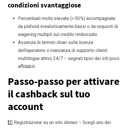
condizioni svantaggiose
Percentuali molto elevate (> 30 %) accompagnate
da plafond irrealisticamente bassi o da requisiti di
wagering multipli sul credito rimborsato.
Assenza di termini chiari sulla licenza
dell’operatore o mancanza di supporto clienti
multilingue attivo 24/7 – segnali tipici dei siti poco
affidabili.
Passo‑passo per attivare
il cashback sul tuo
account
1️⃣ Registrazione su un sito idoneo – Scegli uno dei