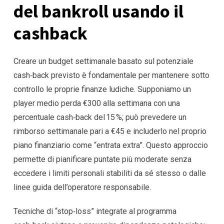
del bankroll usando il
cashback
Creare un budget settimanale basato sul potenziale
cash‑back previsto è fondamentale per mantenere sotto
controllo le proprie finanze ludiche. Supponiamo un
player medio perda €300 alla settimana con una
percentuale cash‑back del 15 %; può prevedere un
rimborso settimanale pari a €45 e includerlo nel proprio
piano finanziario come “entrata extra”. Questo approccio
permette di pianificare puntate più moderate senza
eccedere i limiti personali stabiliti da sé stesso o dalle
linee guida dell’operatore responsabile.
Tecniche di “stop‑loss” integrate al programma