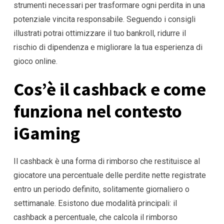
strumenti necessari per trasformare ogni perdita in una
potenziale vincita responsabile. Seguendo i consigli
illustrati potrai ottimizzare il tuo bankroll, ridurre il
rischio di dipendenza e migliorare la tua esperienza di
gioco online.
Cos’è il cashback e come
funziona nel contesto
iGaming
Il cashback è una forma di rimborso che restituisce al
giocatore una percentuale delle perdite nette registrate
entro un periodo definito, solitamente giornaliero o
settimanale. Esistono due modalità principali: il
cashback a percentuale, che calcola il rimborso