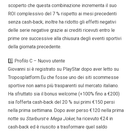
scoperto che questa combinazione incrementa il suo
ROI complessivo del 7 % rispetto ai mesi precedenti
senza cash‑back; inoltre ha ridotto gli effetti negativi
delle serie negative grazie ai crediti ricevuti entro le
prime ore successive alla chiusura degli eventi sportivi
della giornata precedente.
3️⃣ Profilo C – Nuovo utente
Giovanni si è registrato su PlayStar dopo aver letto su
Troposplatform.Eu che fosse uno dei siti scommesse
sportive non aams più trasparenti sul mercato italiano.
Ha sfruttato sia il bonus welcome (+100% fino a €200)
sia l’offerta cash‑back del 20 % sui primi €150 persi
nella prima settimana. Dopo aver perso €120 nella prima
notte su
Starburst
e
Mega Joker
, ha ricevuto €24 in
cash‑back ed è riuscito a trasformare quel saldo