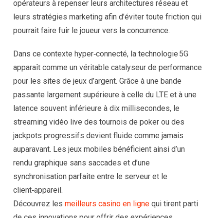
opérateurs à repenser leurs architectures réseau et
leurs stratégies marketing afin d’éviter toute friction qui
pourrait faire fuir le joueur vers la concurrence.
Dans ce contexte hyper‑connecté, la technologie 5G
apparaît comme un véritable catalyseur de performance
pour les sites de jeux d’argent. Grâce à une bande
passante largement supérieure à celle du LTE et à une
latence souvent inférieure à dix millisecondes, le
streaming vidéo live des tournois de poker ou des
jackpots progressifs devient fluide comme jamais
auparavant. Les jeux mobiles bénéficient ainsi d’un
rendu graphique sans saccades et d’une
synchronisation parfaite entre le serveur et le
client‑appareil.
Découvrez les
meilleurs casino en ligne
qui tirent parti
de ces innovations pour offrir des expériences