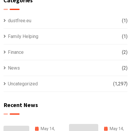
Categories
dustfree.eu
(1)
Family Helping
(1)
Finance
(2)
News
(2)
Uncategorized
(1,297)
Recent News
May 14,
May 14,