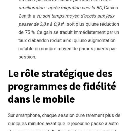
amélioration : après migration vers la 5G,
Casino
Zenith
a vu son temps moyen d’accès aux jeux
passer de
3,8 s
à
0,9 s
*, soit plus qu’une réduction
de 75 %. Ce gain se traduit immédiatement par un
taux d’abandon réduit ainsi qu’une augmentation
notable du nombre moyen de parties jouées par
session.
Le rôle stratégique des
programmes de fidélité
dans le mobile
Sur smartphone, chaque session dure rarement plus de
quelques minutes avant que le joueur ne passe à autre