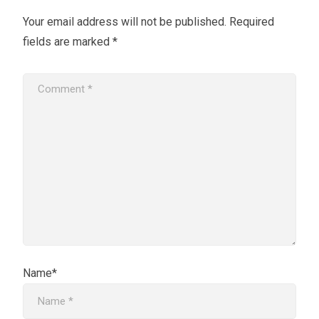
Your email address will not be published.
Required
fields are marked
*
Name*