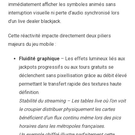
immédiatement afficher les symboles animés sans
interruption visuelle ni perte d’audio synchronisé lors
d’un live dealer blackjack.
Cette réactivité impacte directement deux piliers
majeurs du jeu mobile :
Fluidité graphique
– Les effets lumineux liés aux
jackpots progressifs ou aux tours gratuits se
déclenchent sans pixellisation grâce au débit élevé
permettant le transfert rapide des textures haute
définition.
Stabilité du streaming
– Les tables live où l’on voit
le croupier distribuer physiquement les cartes
bénéficient d’un flux continu même lors des pics
horaires dans les métropoles françaises.
Un exemple chiffré illustre parfaitement cette