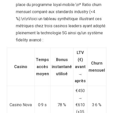
place du programme loyal‑mobile.\n* Ratio churn
mensuel comparé aux standards industry (<4
%).\n\nVoici un tableau synthétique illustrant ces
métriques chez trois casinos leaders ayant adopté
pleinement la technologie 5G ainsi qu’un système
fidelity avancé :
LTV
Temps
Bonus
(€)
Churn
Casino
accès
instantané
avant
mensuel
moyen
utilisé
→
après
€450
→
Casino Nova
0·9 s
78 %
€610
3·6 %
(+35