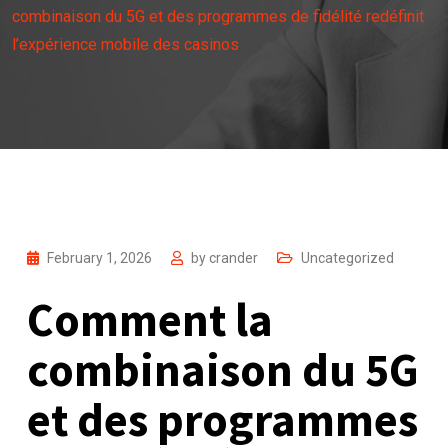
combinaison du 5G et des programmes de fidélité redéfinit
l’expérience mobile des casinos
February 1, 2026
by
crander
Uncategorized
Comment la
combinaison du 5G
et des programmes