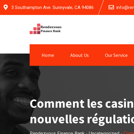
Skip
3 Southampton Ave. Sunnyvale, CA 94086
info@re
to
content
Home
About Us
Our Service
Comment les casino
nouvelles régulati
Rendezvous Finance Bank
-
Uncategorized
-
Comme