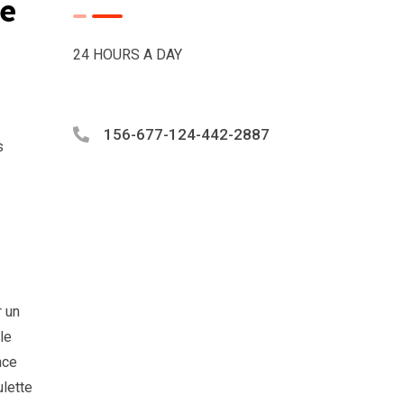
re
24 HOURS A DAY
156-677-124-442-2887
s
r un
le
nce
ulette