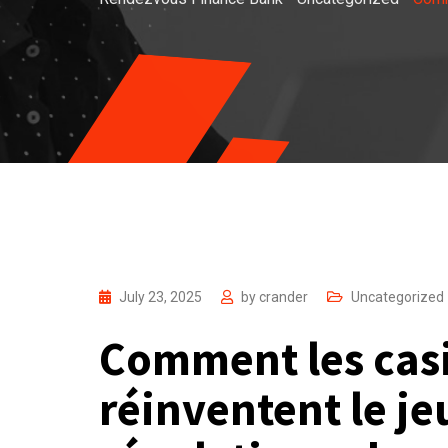
July 23, 2025
by
crander
Uncategorized
Comment les casi
réinventent le je