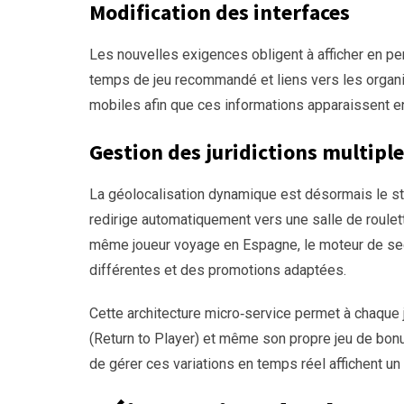
Modification des interfaces
Les nouvelles exigences obligent à afficher en p
temps de jeu recommandé et liens vers les organi
mobiles afin que ces informations apparaissent en
Gestion des juridictions multipl
La géolocalisation dynamique est désormais le st
redirige automatiquement vers une salle de roulet
même joueur voyage en Espagne, le moteur de seg
différentes et des promotions adaptées.
Cette architecture micro‑service permet à chaque j
(Return to Player) et même son propre jeu de bo
de gérer ces variations en temps réel affichent un