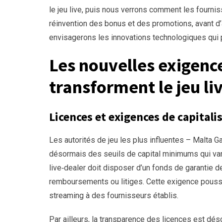
le jeu live, puis nous verrons comment les fourni
réinvention des bonus et des promotions, avant d’
envisagerons les innovations technologiques qui po
Les nouvelles exigenc
transforment le jeu li
Licences et exigences de capitali
Les autorités de jeu les plus influentes – Malta
désormais des seuils de capital minimums qui var
live‑dealer doit disposer d’un fonds de garantie de
remboursements ou litiges. Cette exigence pousse 
streaming à des fournisseurs établis.
Par ailleurs, la transparence des licences est d