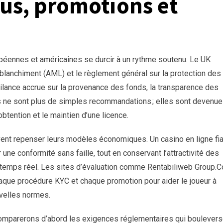
nus, promotions et
opéennes et américaines se durcir à un rythme soutenu. Le UK
blanchiment (AML) et le règlement général sur la protection des
lance accrue sur la provenance des fonds, la transparence des
es ne sont plus de simples recommandations ; elles sont devenu
obtention et le maintien d’une licence.
ivent repenser leurs modèles économiques. Un casino en ligne fi
er une conformité sans faille, tout en conservant l’attractivité des
en temps réel. Les sites d’évaluation comme Rentabiliweb Group.
 chaque procédure KYC et chaque promotion pour aider le joueur à
uvelles normes.
comparerons d’abord les exigences réglementaires qui boulevers