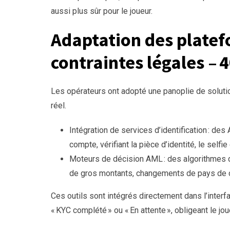
aussi plus sûr pour le joueur.
Adaptation des platef
contraintes légales – 
Les opérateurs ont adopté une panoplie de solu
réel.
Intégration de services d’identification : d
compte, vérifiant la pièce d’identité, le self
Moteurs de décision AML : des algorithmes 
de gros montants, changements de pays de c
Ces outils sont intégrés directement dans l’interfa
« KYC complété » ou « En attente », obligeant le jou