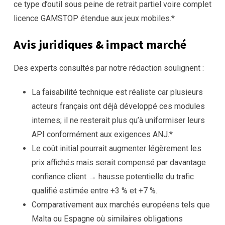
ce type d’outil sous peine de retrait partiel voire complet
licence GAMSTOP étendue aux jeux mobiles.*
Avis juridiques & impact marché
Des experts consultés par notre rédaction soulignent :
La faisabilité technique est réaliste car plusieurs
acteurs français ont déjà développé ces modules
internes; il ne resterait plus qu’à uniformiser leurs
API conformément aux exigences ANJ.*
Le coût initial pourrait augmenter légèrement les
prix affichés mais serait compensé par davantage
confiance client → hausse potentielle du trafic
qualifié estimée entre +3 % et +7 %.
Comparativement aux marchés européens tels que
Malta ou Espagne où similaires obligations