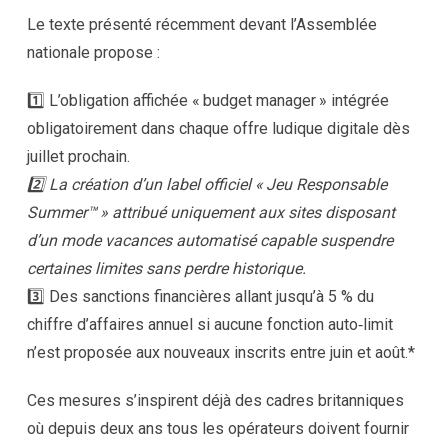
Le texte présenté récemment devant l’Assemblée
nationale propose :
1️⃣ L’obligation affichée « budget manager » intégrée
obligatoirement dans chaque offre ludique digitale dès
juillet prochain.
2️⃣ La création d’un label officiel « Jeu Responsable
Summer™ » attribué uniquement aux sites disposant
d’un mode vacances automatisé capable suspendre
certaines limites sans perdre historique.
3️⃣ Des sanctions financières allant jusqu’à 5 % du
chiffre d’affaires annuel si aucune fonction auto‑limit
n’est proposée aux nouveaux inscrits entre juin et août.*
Ces mesures s’inspirent déjà des cadres britanniques
où depuis deux ans tous les opérateurs doivent fournir