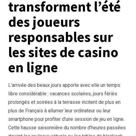
transforment l’été
des joueurs
responsables sur
les sites de casino
en ligne
L’arrivée des beaux jours apporte avec elle un temps
libre considérable : vacances scolaires, jours fériés
prolongés et soirées à la terrasse incitent de plus en
plus de Français à allumer leur ordinateur ou leur
smartphone pour profiter d’une session de jeu en ligne.
Cette hausse saisonnière du nombre d’heures passées