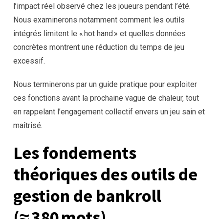
l’impact réel observé chez les joueurs pendant l’été.
Nous examinerons notamment comment les outils
intégrés limitent le « hot hand » et quelles données
concrètes montrent une réduction du temps de jeu
excessif.
Nous terminerons par un guide pratique pour exploiter
ces fonctions avant la prochaine vague de chaleur, tout
en rappelant l’engagement collectif envers un jeu sain et
maîtrisé.
Les fondements
théoriques des outils de
gestion de bankroll
(≈ 380 mots)