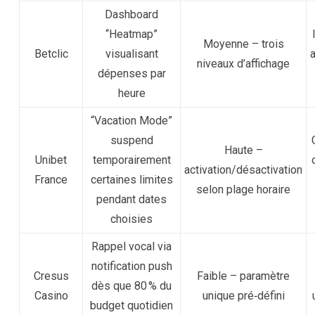
Dashboard
“Heatmap”
Moyenne – trois
Betclic
visualisant
niveaux d’affichage
dépenses par
heure
“Vacation Mode”
suspend
Haute –
Unibet
temporairement
activation/désactivation
France
certaines limites
selon plage horaire
pendant dates
choisies
Rappel vocal via
notification push
Cresus
Faible – paramètre
dès que 80 % du
Casino
unique pré‑défini
budget quotidien