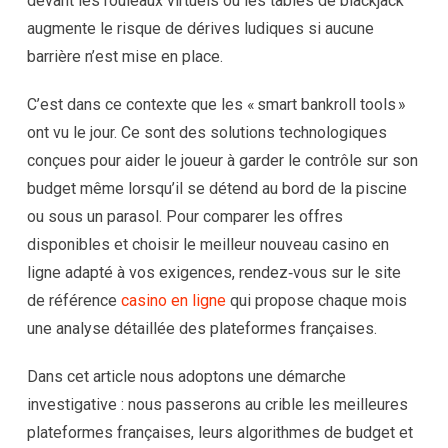
devant les rouleaux virtuels ou les tables de blackjack
augmente le risque de dérives ludiques si aucune
barrière n’est mise en place.
C’est dans ce contexte que les « smart bankroll tools »
ont vu le jour. Ce sont des solutions technologiques
conçues pour aider le joueur à garder le contrôle sur son
budget même lorsqu’il se détend au bord de la piscine
ou sous un parasol. Pour comparer les offres
disponibles et choisir le meilleur nouveau casino en
ligne adapté à vos exigences, rendez‑vous sur le site
de référence
casino en ligne
qui propose chaque mois
une analyse détaillée des plateformes françaises.
Dans cet article nous adoptons une démarche
investigative : nous passerons au crible les meilleures
plateformes françaises, leurs algorithmes de budget et