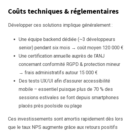
Coûts techniques & réglementaires
Développer ces solutions implique généralement :
Une équipe backend dédiée (~3 développeurs
senior) pendant six mois → coût moyen 120 000 €
Une certification annuelle auprès de l’ANJ
concernant conformité RGPD & protection mineur
→ frais administratifs autour 15 000 €
Des tests UX/UI afin d’assurer accessibilité
mobile – essentiel puisque plus de 70 % des
sessions estivales se font depuis smartphones
placés près poolside ou plage
Ces investissements sont amortis rapidement dès lors
que le taux NPS augmente grâce aux retours positifs