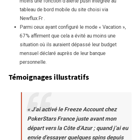
moins une fonction d’alerte push intégrée au
tableau de bord mobile du site choisi via
Newflux.Fr .
Parmi ceux ayant configuré le mode « Vacation »,
67 % affirment que cela a évité au moins une
situation où ils auraient dépassé leur budget
mensuel déclaré auprès de leur banque
personnelle.
Témoignages illustratifs
« J’ai activé le Freeze Account chez
PokerStars France juste avant mon
départ vers la Côte d’Azur ; quand j’ai eu
envie d’essayer quelques spins depuis