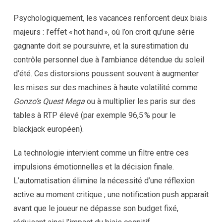
Psychologiquement, les vacances renforcent deux biais
majeurs : l’effet « hot hand », où l’on croit qu’une série
gagnante doit se poursuivre, et la surestimation du
contrôle personnel due à l’ambiance détendue du soleil
d’été. Ces distorsions poussent souvent à augmenter
les mises sur des machines à haute volatilité comme
Gonzo’s Quest Mega​
ou à multiplier les paris sur des
tables à RTP élevé (par exemple 96,5 % pour le
blackjack européen).
La technologie intervient comme un filtre entre ces
impulsions émotionnelles et la décision finale.
L’automatisation élimine la nécessité d’une réflexion
active au moment critique ; une notification push apparaît
avant que le joueur ne dépasse son budget fixé,