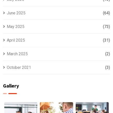
June 2025
(64)
May 2025
(73)
April 2025
(31)
March 2025
(2)
October 2021
(3)
Gallery