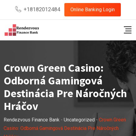
Skip
+18182012484
Online Banking Login
to
content
Crown Green Casino:
Odborná Gamingová
Destinácia Pre Náročných
Hráčov
Rendezvous Finance Bank
-
Uncategorized
-
Crown Green
Casino: Odborná Gamingová Destinácia Pre Náročných