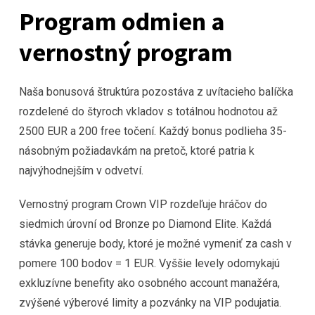
Program odmien a
vernostný program
Naša bonusová štruktúra pozostáva z uvítacieho balíčka
rozdelené do štyroch vkladov s totálnou hodnotou až
2500 EUR a 200 free točení. Každý bonus podlieha 35-
násobným požiadavkám na pretoč, ktoré patria k
najvýhodnejším v odvetví.
Vernostný program Crown VIP rozdeľuje hráčov do
siedmich úrovní od Bronze po Diamond Elite. Každá
stávka generuje body, ktoré je možné vymeniť za cash v
pomere 100 bodov = 1 EUR. Vyššie levely odomykajú
exkluzívne benefity ako osobného account manažéra,
zvýšené výberové limity a pozvánky na VIP podujatia.