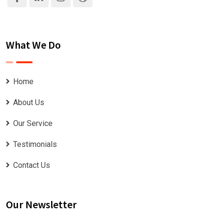
What We Do
Home
About Us
Our Service
Testimonials
Contact Us
Our Newsletter