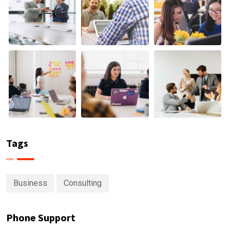
Tags
Business
Consulting
Phone Support