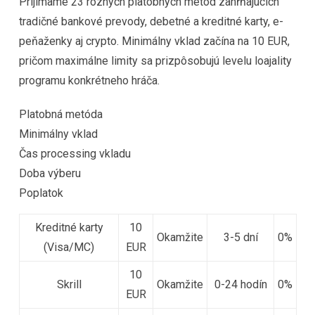
Prijímame 23 rôznych platobných metód zahŕňajúcich
tradičné bankové prevody, debetné a kreditné karty, e-
peňaženky aj crypto. Minimálny vklad začína na 10 EUR,
pričom maximálne limity sa prizpôsobujú levelu loajality
programu konkrétneho hráča.
Platobná metóda
Minimálny vklad
Čas processing vkladu
Doba výberu
Poplatok
Kreditné karty
10
Okamžite
3-5 dní
0%
(Visa/MC)
EUR
10
Skrill
Okamžite
0-24 hodín
0%
EUR