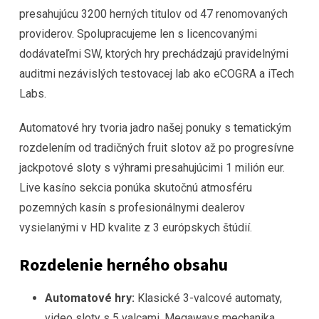
presahujúcu 3200 herných titulov od 47 renomovaných
providerov. Spolupracujeme len s licencovanými
dodávateľmi SW, ktorých hry prechádzajú pravidelnými
auditmi nezávislých testovacej lab ako eCOGRA a iTech
Labs.
Automatové hry tvoria jadro našej ponuky s tematickým
rozdelením od tradičných fruit slotov až po progresívne
jackpotové sloty s výhrami presahujúcimi 1 milión eur.
Live kasíno sekcia ponúka skutočnú atmosféru
pozemných kasín s profesionálnymi dealerov
vysielanými v HD kvalite z 3 európskych štúdií.
Rozdelenie herného obsahu
Automatové hry:
Klasické 3-valcové automaty,
video sloty s 5 valcami, Megaways mechanika,