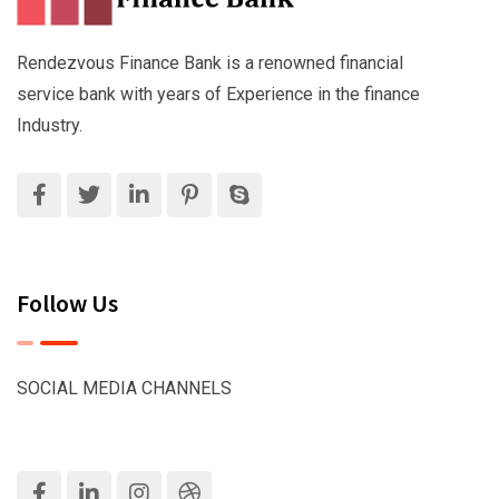
Rendezvous Finance Bank is a renowned financial
service bank with years of Experience in the finance
Industry.
Follow Us
SOCIAL MEDIA CHANNELS