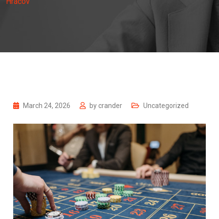
Hráčov
March 24, 2026
by
crander
Uncategorized