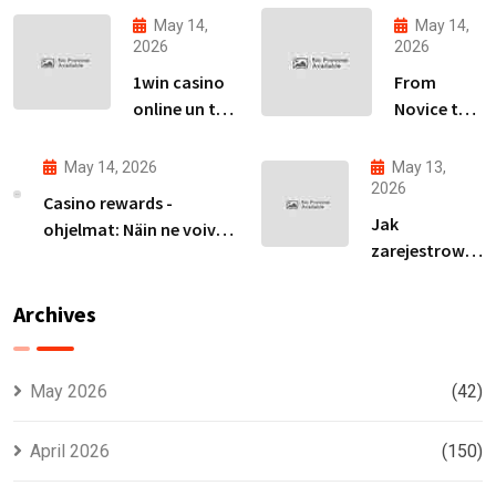
May 14,
May 14,
2026
2026
1win casino
From
online un tā
Novice to
piedāvājumu
Expert:
izpēte
Your Path
May 14, 2026
May 13,
Latvijas
to
2026
Casino rewards -
tirgū
Becoming
Jak
ohjelmat: Näin ne voivat
an Avia
zarejestrować
parantaa
Master
się na ivibet i
voittomahdollisuuksiasi
zdobyć spiny
Archives
za rejestrację
bez wpłaty
May 2026
(42)
April 2026
(150)