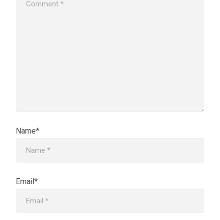
Name*
Email*