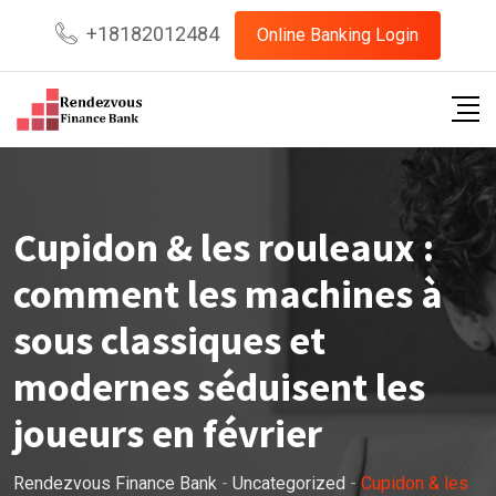
Skip
+18182012484
Online Banking Login
to
content
Cupidon & les rouleaux :
comment les machines à
sous classiques et
modernes séduisent les
joueurs en février
Rendezvous Finance Bank
-
Uncategorized
-
Cupidon & les