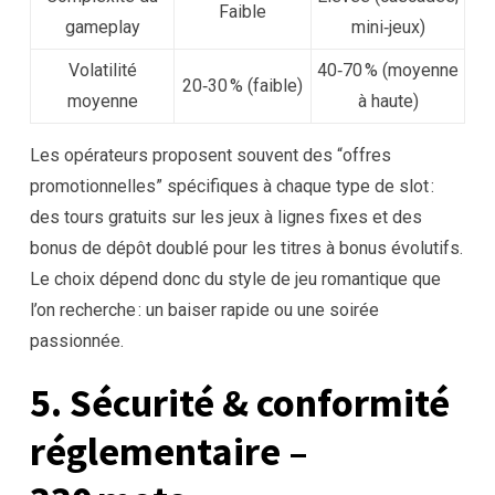
Faible
gameplay
mini‑jeux)
Volatilité
40‑70 % (moyenne
20‑30 % (faible)
moyenne
à haute)
Les opérateurs proposent souvent des “offres
promotionnelles” spécifiques à chaque type de slot :
des tours gratuits sur les jeux à lignes fixes et des
bonus de dépôt doublé pour les titres à bonus évolutifs.
Le choix dépend donc du style de jeu romantique que
l’on recherche : un baiser rapide ou une soirée
passionnée.
5. Sécurité & conformité
réglementaire –