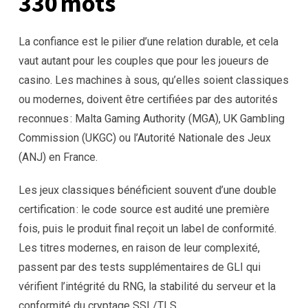
330 mots
La confiance est le pilier d’une relation durable, et cela
vaut autant pour les couples que pour les joueurs de
casino. Les machines à sous, qu’elles soient classiques
ou modernes, doivent être certifiées par des autorités
reconnues : Malta Gaming Authority (MGA), UK Gambling
Commission (UKGC) ou l’Autorité Nationale des Jeux
(ANJ) en France.
Les jeux classiques bénéficient souvent d’une double
certification : le code source est audité une première
fois, puis le produit final reçoit un label de conformité.
Les titres modernes, en raison de leur complexité,
passent par des tests supplémentaires de GLI qui
vérifient l’intégrité du RNG, la stabilité du serveur et la
conformité du cryptage SSL/TLS.