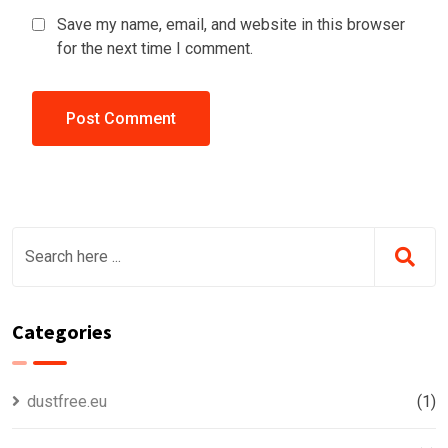
Save my name, email, and website in this browser
for the next time I comment.
Categories
dustfree.eu
(1)