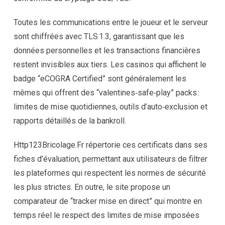
Toutes les communications entre le joueur et le serveur
sont chiffrées avec TLS 1.3, garantissant que les
données personnelles et les transactions financières
restent invisibles aux tiers. Les casinos qui affichent le
badge “eCOGRA Certified” sont généralement les
mêmes qui offrent des “valentines‑safe‑play” packs :
limites de mise quotidiennes, outils d’auto‑exclusion et
rapports détaillés de la bankroll.
Http123Bricolage.Fr répertorie ces certificats dans ses
fiches d’évaluation, permettant aux utilisateurs de filtrer
les plateformes qui respectent les normes de sécurité
les plus strictes. En outre, le site propose un
comparateur de “tracker mise en direct” qui montre en
temps réel le respect des limites de mise imposées