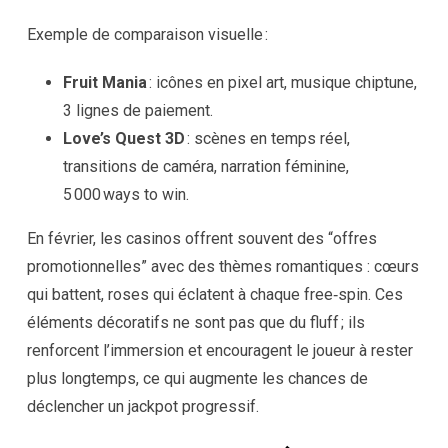
Exemple de comparaison visuelle :
Fruit Mania
: icônes en pixel art, musique chiptune,
3 lignes de paiement.
Love’s Quest 3D
: scènes en temps réel,
transitions de caméra, narration féminine,
5 000 ways to win.
En février, les casinos offrent souvent des “offres
promotionnelles” avec des thèmes romantiques : cœurs
qui battent, roses qui éclatent à chaque free‑spin. Ces
éléments décoratifs ne sont pas que du fluff ; ils
renforcent l’immersion et encouragent le joueur à rester
plus longtemps, ce qui augmente les chances de
déclencher un jackpot progressif.