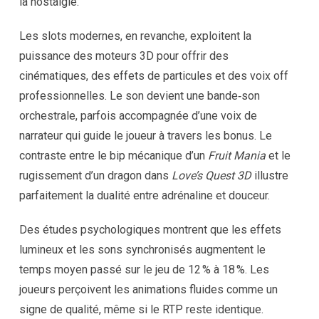
la nostalgie.
Les slots modernes, en revanche, exploitent la
puissance des moteurs 3D pour offrir des
cinématiques, des effets de particules et des voix off
professionnelles. Le son devient une bande‑son
orchestrale, parfois accompagnée d’une voix de
narrateur qui guide le joueur à travers les bonus. Le
contraste entre le bip mécanique d’un
Fruit Mania
et le
rugissement d’un dragon dans
Love’s Quest 3D
illustre
parfaitement la dualité entre adrénaline et douceur.
Des études psychologiques montrent que les effets
lumineux et les sons synchronisés augmentent le
temps moyen passé sur le jeu de 12 % à 18 %. Les
joueurs perçoivent les animations fluides comme un
signe de qualité, même si le RTP reste identique.