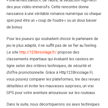
« one‑armed bandit », de l’autre, la séduction high‑tech
des jeux vidéo‑immersifs. Cette rencontre donne
naissance à une véritable romance numérique où chaque
spin peut être un « coup de foudre » ou un doux baiser
de bonus.
Pour les joueurs qui souhaitent choisir le partenaire de
jeu le plus adapté, il ne suffit pas de se fier au feeling.
Le site
http://123bricolage.fr/
propose des
classements impartiaux qui évaluent les casinos en
ligne selon des critères techniques, de sécurité et
d’offre promotionnelle. Grâce à Http123Bricolage.Fr,
vous pouvez comparer les plateformes, lire des revues
détaillées et éviter les mauvaises surprises, un vrai
GPS pour votre aventure amoureuse sur les rouleaux.
Dans la suite, nous décortiquerons six axes techniques