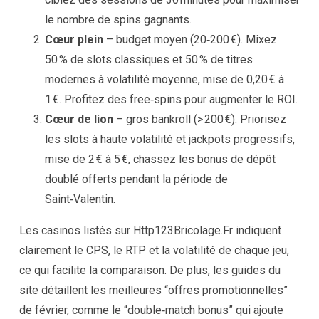
le nombre de spins gagnants.
Cœur plein
– budget moyen (20‑200 €). Mixez
50 % de slots classiques et 50 % de titres
modernes à volatilité moyenne, mise de 0,20 € à
1 €. Profitez des free‑spins pour augmenter le ROI.
Cœur de lion
– gros bankroll (> 200 €). Priorisez
les slots à haute volatilité et jackpots progressifs,
mise de 2 € à 5 €, chassez les bonus de dépôt
doublé offerts pendant la période de
Saint‑Valentin.
Les casinos listés sur Http123Bricolage.Fr indiquent
clairement le CPS, le RTP et la volatilité de chaque jeu,
ce qui facilite la comparaison. De plus, les guides du
site détaillent les meilleures “offres promotionnelles”
de février, comme le “double‑match bonus” qui ajoute