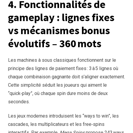
4. Fonctionnalités de
gameplay : lignes fixes
vs mécanismes bonus
évolutifs – 360 mots
Les machines à sous classiques fonctionnent sur le
principe des lignes de paiement fixes : 3 à 5 lignes où
chaque combinaison gagnante doit s’aligner exactement.
Cette simplicité séduit les joueurs qui aiment le
“quick‑play”, où chaque spin dure moins de deux
secondes.
Les jeux modernes introduisent les “ways to win”, les
cascades, les multiplicateurs et les free‑spins
interactifs. Par exemple,
Mega Spins
propose 243 ways