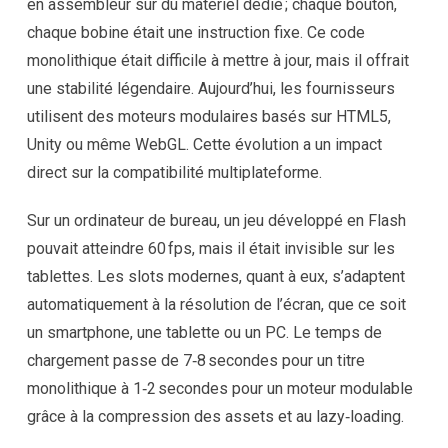
en assembleur sur du matériel dédié ; chaque bouton,
chaque bobine était une instruction fixe. Ce code
monolithique était difficile à mettre à jour, mais il offrait
une stabilité légendaire. Aujourd’hui, les fournisseurs
utilisent des moteurs modulaires basés sur HTML5,
Unity ou même WebGL. Cette évolution a un impact
direct sur la compatibilité multiplateforme.
Sur un ordinateur de bureau, un jeu développé en Flash
pouvait atteindre 60 fps, mais il était invisible sur les
tablettes. Les slots modernes, quant à eux, s’adaptent
automatiquement à la résolution de l’écran, que ce soit
un smartphone, une tablette ou un PC. Le temps de
chargement passe de 7‑8 secondes pour un titre
monolithique à 1‑2 secondes pour un moteur modulable
grâce à la compression des assets et au lazy‑loading.