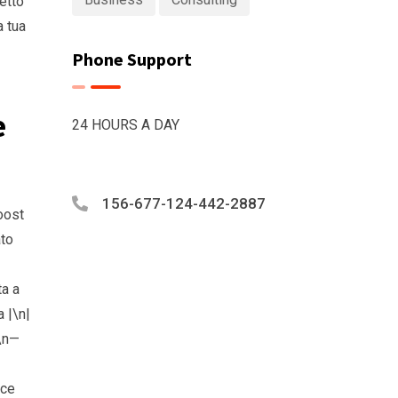
etto
a tua
Phone Support
e
24 HOURS A DAY
156-677-124-442-2887
boost
ato
ta a
 |\n|
|\n—
nce