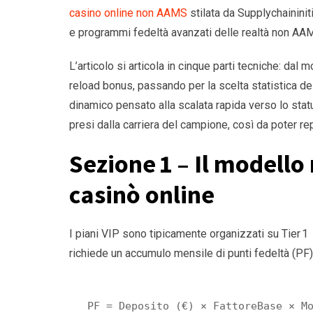
casino online non AAMS
stilata da Supplychaininiti
e programmi fedeltà avanzati delle realtà non AA
L’articolo si articola in cinque parti tecniche: da
reload bonus, passando per la scelta statistica de
dinamico pensato alla scalata rapida verso lo statu
presi dalla carriera del campione, così da poter rep
Sezione 1 – Il modello 
casinò online
I piani VIP sono tipicamente organizzati su Tier 1 →
richiede un accumulo mensile di punti fedeltà (PF)