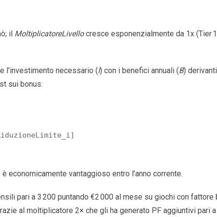
ò; il
MoltiplicatoreLivello
cresce esponenzialmente da 1x (Tier 1)
re l’investimento necessario (
I
) con i benefici annuali (
B
) derivant
ost sui bonus:
o è economicamente vantaggioso entro l’anno corrente.
ensili pari a 3 200 puntando €2 000 al mese su giochi con fattore
razie al moltiplicatore 2× che gli ha generato PF aggiuntivi pari a