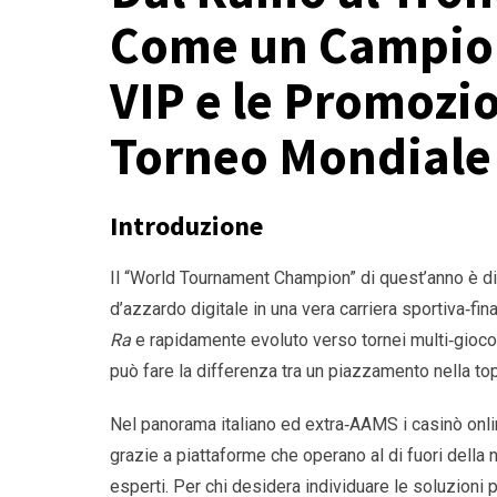
Come un Campione
VIP e le Promozi
Torneo Mondiale
Introduzione
Il “World Tournament Champion” di quest’anno è div
d’azzardo digitale in una vera carriera sportiva‑f
Ra
e rapidamente evoluto verso tornei multi‑gioco
può fare la differenza tra un piazzamento nella to
Nel panorama italiano ed extra‑AAMS i casinò onlin
grazie a piattaforme che operano al di fuori della 
esperti. Per chi desidera individuare le soluzioni p