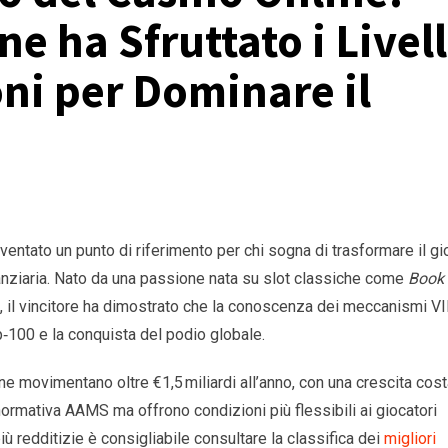
 ha Sfruttato i Livell
oni per Dominare il
entato un punto di riferimento per chi sogna di trasformare il g
inanziaria. Nato da una passione nata su slot classiche come
Book 
, il vincitore ha dimostrato che la conoscenza dei meccanismi V
p‑100 e la conquista del podio globale.
e movimentano oltre €1,5 miliardi all’anno, con una crescita cos
normativa AAMS ma offrono condizioni più flessibili ai giocatori
iù redditizie è consigliabile consultare la classifica dei
migliori