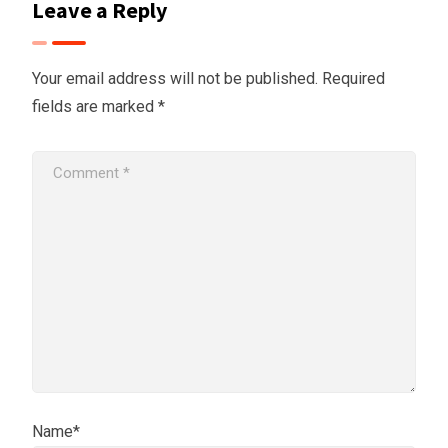
Leave a Reply
Your email address will not be published.
Required
fields are marked
*
Name*