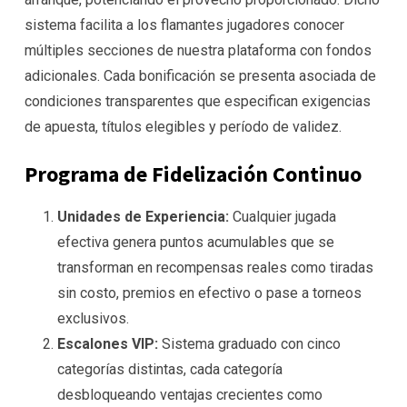
sistema facilita a los flamantes jugadores conocer
múltiples secciones de nuestra plataforma con fondos
adicionales. Cada bonificación se presenta asociada de
condiciones transparentes que especifican exigencias
de apuesta, títulos elegibles y período de validez.
Programa de Fidelización Continuo
Unidades de Experiencia:
Cualquier jugada
efectiva genera puntos acumulables que se
transforman en recompensas reales como tiradas
sin costo, premios en efectivo o pase a torneos
exclusivos.
Escalones VIP:
Sistema graduado con cinco
categorías distintas, cada categoría
desbloqueando ventajas crecientes como