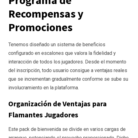
Programa de
Recompensas y
Promociones
Tenemos diseñado un sistema de beneficios
configurado en escalones que valora la fidelidad y
interacción de todos los jugadores. Desde el momento
del inscripción, todo usuario consigue a ventajas reales
que se incrementan gradualmente conforme se sube su
involucramiento en la plataforma.
Organización de Ventajas para
Flamantes Jugadores
Este pack de bienvenida se divide en varios cargas de
arranque, potenciando el provecho proporcionado. Dicho