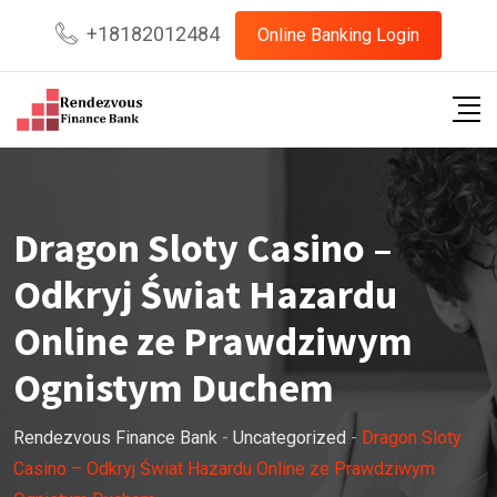
Skip
+18182012484
Online Banking Login
to
content
Dragon Sloty Casino –
Odkryj Świat Hazardu
Online ze Prawdziwym
Ognistym Duchem
Rendezvous Finance Bank
-
Uncategorized
-
Dragon Sloty
Casino – Odkryj Świat Hazardu Online ze Prawdziwym