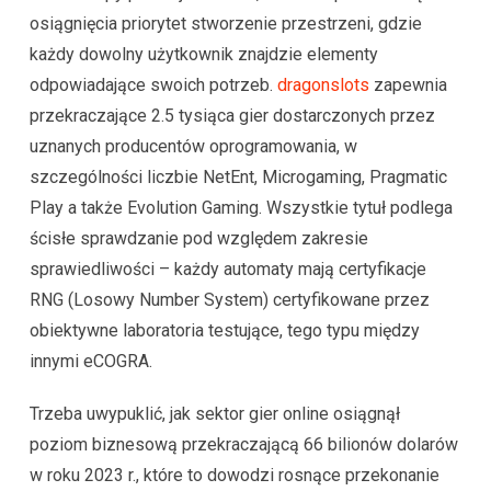
osiągnięcia priorytet stworzenie przestrzeni, gdzie
każdy dowolny użytkownik znajdzie elementy
odpowiadające swoich potrzeb.
dragonslots
zapewnia
przekraczające 2.5 tysiąca gier dostarczonych przez
uznanych producentów oprogramowania, w
szczególności liczbie NetEnt, Microgaming, Pragmatic
Play a także Evolution Gaming. Wszystkie tytuł podlega
ścisłe sprawdzanie pod względem zakresie
sprawiedliwości – każdy automaty mają certyfikacje
RNG (Losowy Number System) certyfikowane przez
obiektywne laboratoria testujące, tego typu między
innymi eCOGRA.
Trzeba uwypuklić, jak sektor gier online osiągnął
poziom biznesową przekraczającą 66 bilionów dolarów
w roku 2023 r., które to dowodzi rosnące przekonanie