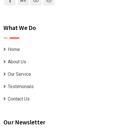
What We Do
Home
About Us
Our Service
Testimonials
Contact Us
Our Newsletter