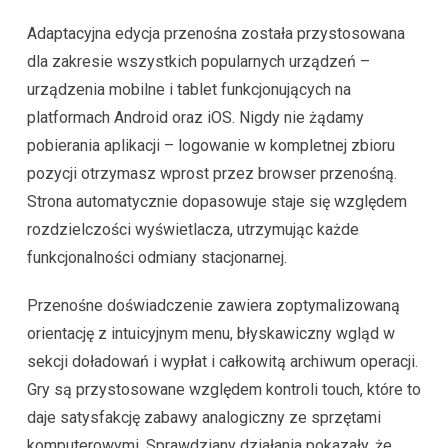
Adaptacyjna edycja przenośna została przystosowana
dla zakresie wszystkich popularnych urządzeń –
urządzenia mobilne i tablet funkcjonujących na
platformach Android oraz iOS. Nigdy nie żądamy
pobierania aplikacji – logowanie w kompletnej zbioru
pozycji otrzymasz wprost przez browser przenośną.
Strona automatycznie dopasowuje staje się względem
rozdzielczości wyświetlacza, utrzymując każde
funkcjonalności odmiany stacjonarnej.
Przenośne doświadczenie zawiera zoptymalizowaną
orientację z intuicyjnym menu, błyskawiczny wgląd w
sekcji doładowań i wypłat i całkowitą archiwum operacji.
Gry są przystosowane względem kontroli touch, które to
daje satysfakcję zabawy analogiczny ze sprzętami
komputerowymi. Sprawdziany działania pokazały, że