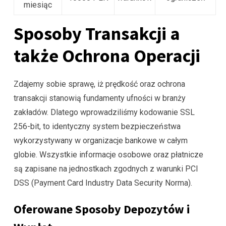
miesiąc
Sposoby Transakcji a
także Ochrona Operacji
Zdajemy sobie sprawę, iż prędkość oraz ochrona
transakcji stanowią fundamenty ufności w branży
zakładów. Dlatego wprowadziliśmy kodowanie SSL
256-bit, to identyczny system bezpieczeństwa
wykorzystywany w organizacje bankowe w całym
globie. Wszystkie informacje osobowe oraz płatnicze
są zapisane na jednostkach zgodnych z warunki PCI
DSS (Payment Card Industry Data Security Norma).
Oferowane Sposoby Depozytów i