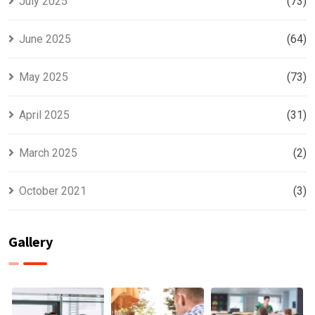
July 2025
(73)
June 2025
(64)
May 2025
(73)
April 2025
(31)
March 2025
(2)
October 2021
(3)
Gallery