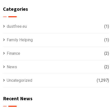
Categories
dustfree.eu
(1)
Family Helping
(1)
Finance
(2)
News
(2)
Uncategorized
(1,297)
Recent News