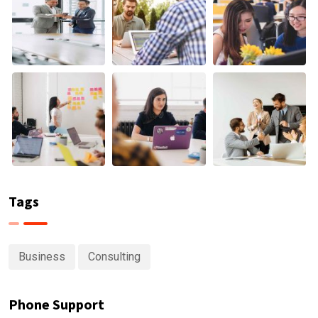
Tags
Business
Consulting
Phone Support