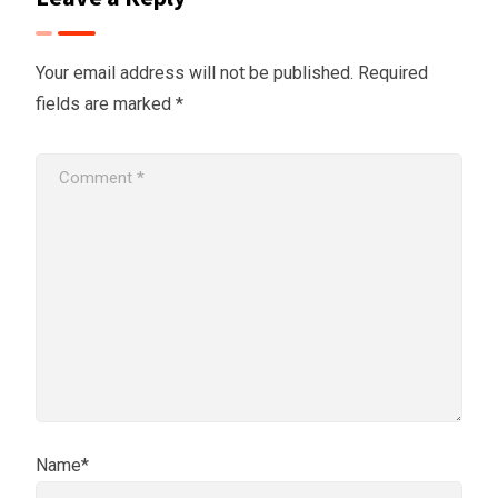
Your email address will not be published.
Required
fields are marked
*
Name*