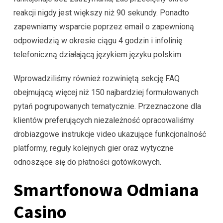
reakcji nigdy jest większy niż 90 sekundy. Ponadto
zapewniamy wsparcie poprzez email o zapewnioną
odpowiedzią w okresie ciągu 4 godzin i infolinię
telefoniczną działającą językiem języku polskim.
Wprowadziliśmy również rozwiniętą sekcję FAQ
obejmującą więcej niż 150 najbardziej formułowanych
pytań pogrupowanych tematycznie. Przeznaczone dla
klientów preferujących niezależność opracowaliśmy
drobiazgowe instrukcje video ukazujące funkcjonalność
platformy, reguły kolejnych gier oraz wytyczne
odnoszące się do płatności gotówkowych.
Smartfonowa Odmiana
Casino