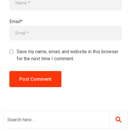
Email*
Save my name, email, and website in this browser
for the next time I comment.