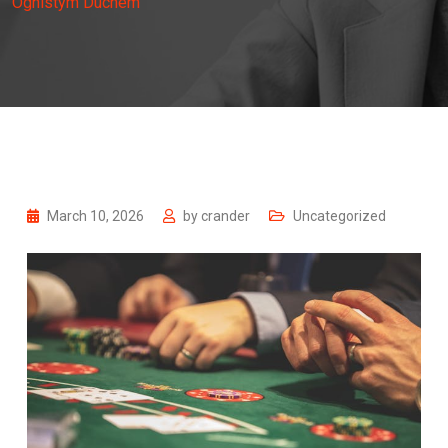
Ognistym Duchem
March 10, 2026
by
crander
Uncategorized