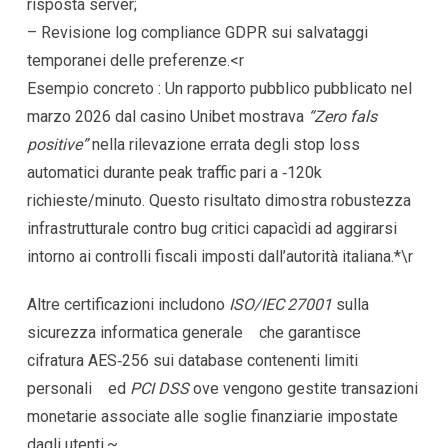
risposta server;
– Revisione log compliance GDPR sui salvataggi
temporanei delle preferenze.<r
Esempio concreto : Un rapporto pubblico pubblicato nel
marzo 2026 dal casino Unibet mostrava
“Zero fals
positive”
nella rilevazione errata degli stop loss
automatici durante peak traffic pari a ‑120k
richieste/minuto.​ Questo risultato dimostra robustezza
infrastrutturale contro bug critici capacìdi ad aggirarsi
intorno ai controlli fiscali imposti dall’autorità italiana.*\r
Altre certificazioni includono
ISO/IEC 27001
sulla
sicurezza informatica generale che garantisce
cifratura AES‑256 sui database contenenti limiti
personali ed
PCI DSS
ove vengono gestite transazioni
monetarie associate alle soglie finanziarie impostate
dagli utenti.~