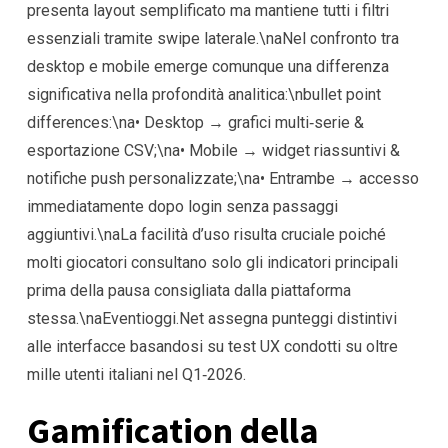
presenta layout semplificato ma mantiene tutti i filtri
essenziali tramite swipe laterale.\naNel confronto tra
desktop e mobile emerge comunque una differenza
significativa nella profondità analitica:\nbullet point
differences:\na• Desktop → grafici multi‑serie &
esportazione CSV;\na• Mobile → widget riassuntivi &
notifiche push personalizzate;\na• Entrambe → accesso
immediatamente dopo login senza passaggi
aggiuntivi.\naLa facilità d’uso risulta cruciale poiché
molti giocatori consultano solo gli indicatori principali
prima della pausa consigliata dalla piattaforma
stessa.\naEventioggi.Net assegna punteggi distintivi
alle interfacce basandosi su test UX condotti su oltre
mille utenti italiani nel Q1‑2026.
Gamification della