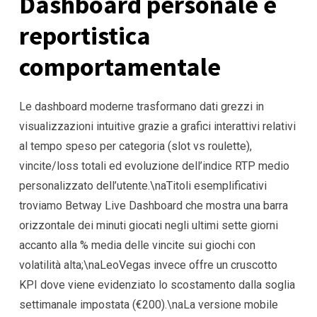
Dashboard personale e
reportistica
comportamentale
Le dashboard moderne trasformano dati grezzi in
visualizzazioni intuitive grazie a grafici interattivi relativi
al tempo speso per categoria (slot vs roulette),
vincite/loss totali ed evoluzione dell’indice RTP medio
personalizzato dell’utente.\naTitoli esemplificativi
troviamo Betway Live Dashboard che mostra una barra
orizzontale dei minuti giocati negli ultimi sette giorni
accanto alla % media delle vincite sui giochi con
volatilità alta;\naLeoVegas invece offre un cruscotto
KPI dove viene evidenziato lo scostamento dalla soglia
settimanale impostata (€200).\naLa versione mobile