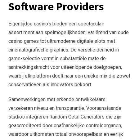
Software Providers
Eigentijdse casino’s bieden een spectaculair
assortiment aan spelmogelijkheden, variërend van oude
casino games tot ultramoderne digitale slots met
cinematografische graphics. De verscheidenheid in
game-selectie vormt in substantiële mate de
aantrekkingskracht voor uiteenlopende doelgroepen,
waarbij elk platform doelt naar een unieke mix die zowel
conservatieven als innovators bekoort.
Samenwerkingen met erkende ontwikkelaars
verzekeren niveau en transparantie. Vooraanstaande
studios integreren Random Getal Generators die zijn
geaccrediteerd door onafhankelijke controleorganen,
waardoor uitkomsten totaal onvoorspelbaar en eerlijk