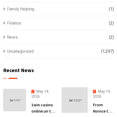
Family Helping
(1)
Finance
(2)
News
(2)
Uncategorized
(1,297)
Recent News
May 14,
May 14,
2026
2026
1win casino
From
online un tā
Novice to