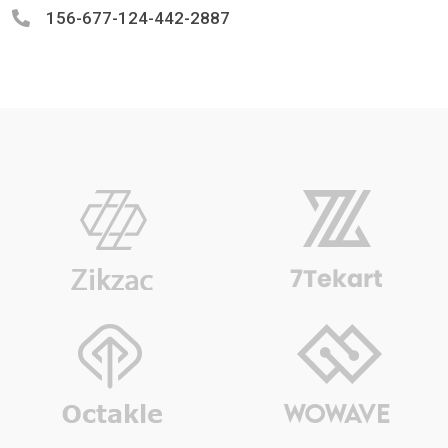
156-677-124-442-2887