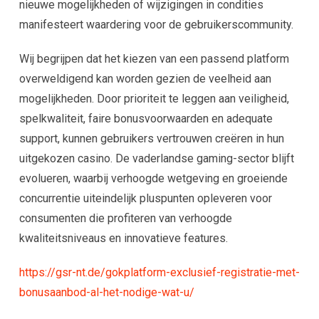
nieuwe mogelijkheden of wijzigingen in condities
manifesteert waardering voor de gebruikerscommunity.
Wij begrijpen dat het kiezen van een passend platform
overweldigend kan worden gezien de veelheid aan
mogelijkheden. Door prioriteit te leggen aan veiligheid,
spelkwaliteit, faire bonusvoorwaarden en adequate
support, kunnen gebruikers vertrouwen creëren in hun
uitgekozen casino. De vaderlandse gaming-sector blijft
evolueren, waarbij verhoogde wetgeving en groeiende
concurrentie uiteindelijk pluspunten opleveren voor
consumenten die profiteren van verhoogde
kwaliteitsniveaus en innovatieve features.
https://gsr-nt.de/gokplatform-exclusief-registratie-met-
bonusaanbod-al-het-nodige-wat-u/