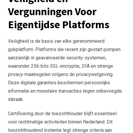
Vergunningen Voor
Eigentijdse Platforms
Veiligheid is de basis van elke gerenommeerd
gokplatform. Platforms die recent zijn gestart pompen
aanzienlijk in geavanceerde security-systemen,
waaronder 256-bits SSL-encryptie, 2FA en strenge
privacy-maatregelen volgens de privacywetgeving.
Deze digitale garanties beschermen persoonlijke
informatie en monetaire transacties tegen onbevoegde
inbraak.
Certificering door de toezichthouder blijft essentieel
voor rechtmatige activiteiten binnen Nederland. Dit
toezichthoudend instantie legt strenge criteria aan