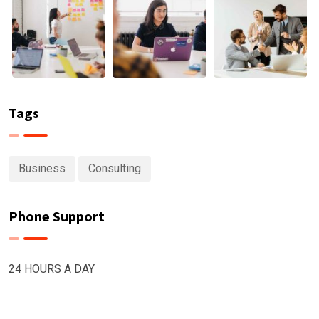
Tags
Business
Consulting
Phone Support
24 HOURS A DAY