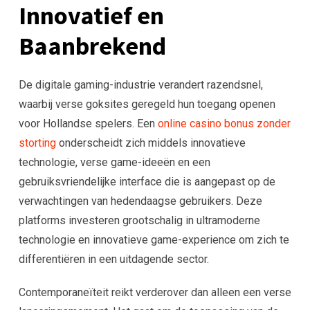
Innovatief en
Baanbrekend
De digitale gaming-industrie verandert razendsnel,
waarbij verse goksites geregeld hun toegang openen
voor Hollandse spelers. Een
online casino bonus zonder
storting
onderscheidt zich middels innovatieve
technologie, verse game-ideeën en een
gebruiksvriendelijke interface die is aangepast op de
verwachtingen van hedendaagse gebruikers. Deze
platforms investeren grootschalig in ultramoderne
technologie en innovatieve game-experience om zich te
differentiëren in een uitdagende sector.
Contemporaneïteit reikt verderover dan alleen een verse