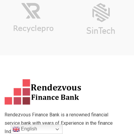
Rendezvous Finance Bank is a renowned financial
service bank with years of Experience in the finance
English
Industry.