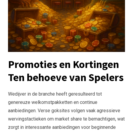
Promoties en Kortingen
Ten behoeve van Spelers
Wedijver in de branche heeft geresulteerd tot
genereuze welkomstpakketten en continue
aanbiedingen. Verse goksites volgen vaak agressieve
wervingstactieken om market share te bemachtigen, wat
zorgt in interessante aanbiedingen voor beginnende