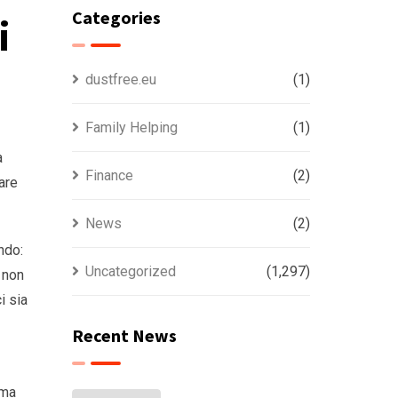
Categories
i
dustfree.eu
(1)
Family Helping
(1)
a
Finance
(2)
are
News
(2)
ndo:
Uncategorized
(1,297)
 non
i sia
Recent News
ema