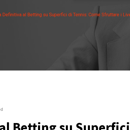
 Definitiva al Betting su Superfici di Tennis: Come Sfruttare i Li
ed
al Betting su Superfici