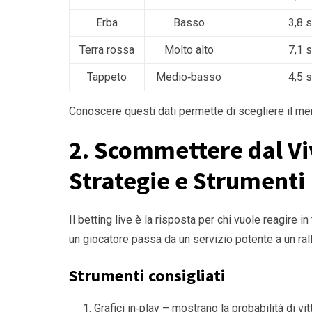
Erba
Basso
3,8 s
Terra rossa
Molto alto
7,1 s
Tappeto
Medio‑basso
4,5 s
Conoscere questi dati permette di scegliere il mer
2. Scommettere dal Viv
Strategie e Strumenti
Il betting live è la risposta per chi vuole reagire 
un giocatore passa da un servizio potente a un ral
Strumenti consigliati
Grafici in‑play – mostrano la probabilità di vi