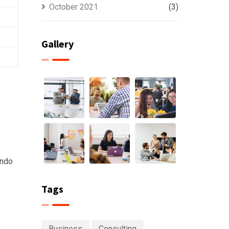
October 2021
(3)
Gallery
ando
Tags
Business
Consulting