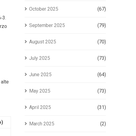
October 2025
(67)
‑3.
September 2025
(79)
erzo
August 2025
(70)
July 2025
(73)
June 2025
(64)
 alte
May 2025
(73)
April 2025
(31)
o)
March 2025
(2)