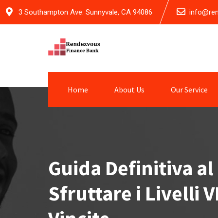
Skip
3 Southampton Ave. Sunnyvale, CA 94086
info@re
to
content
Home
About Us
Our Service
Guida Definitiva al
Sfruttare i Livelli 