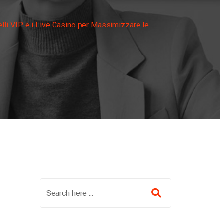
velli VIP e i Live Casino per Massimizzare le