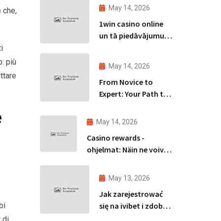
May 14, 2026
e che,
1win casino online
un tā piedāvājumu
izpēte Latvijas tirgū
i
o: più
May 14, 2026
ttare
From Novice to
Expert: Your Path to
Becoming an Avia
e
Master
May 14, 2026
Casino rewards -
ohjelmat: Näin ne voivat
parantaa
voittomahdollisuuksiasi
May 13, 2026
Jak zarejestrować
się na ivibet i zdobyć
bi
spiny za rejestrację
 di