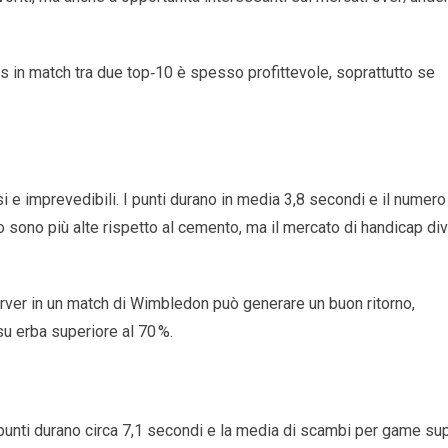
 in match tra due top‑10 è spesso profittevole, soprattutto se
i e imprevedibili. I punti durano in media 3,8 secondi e il numero
zio sono più alte rispetto al cemento, ma il mercato di handicap di
rver in un match di Wimbledon può generare un buon ritorno,
 su erba superiore al 70 %.
, i punti durano circa 7,1 secondi e la media di scambi per game sup