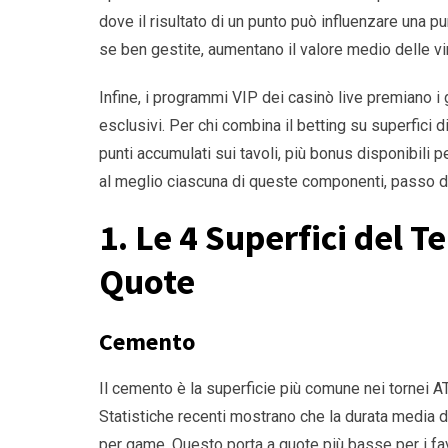
dove il risultato di un punto può influenzare una pu
se ben gestite, aumentano il valore medio delle vi
Infine, i programmi VIP dei casinò live premiano i
esclusivi. Per chi combina il betting su superfici di 
punti accumulati sui tavoli, più bonus disponibili
al meglio ciascuna di queste componenti, passo 
1. Le 4 Superfici del T
Quote
Cemento
Il cemento è la superficie più comune nei tornei AT
Statistiche recenti mostrano che la durata media d
per game. Questo porta a quote più basse per i fav