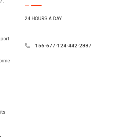
 :
24 HOURS A DAY
pport
156-677-124-442-2887
forme
its