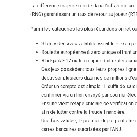
La différence majeure réside dans l’infrastructure l
(RNG) garantissant un taux de retour au joueur (R
Parmi les catégories les plus répandues on retrou
Slots vidéo avec volatilité variable – exempl
Roulette européenne à zéro unique offrant un
Blackjack S17 où le croupier doit rester sur u
Ces jeux possèdent tous leurs propres lignes
dépasser plusieurs dizaines de millions d’eu
Créer un compte est simple : il suffit de sais
confirmer via un lien envoyé par courrier élec
Ensuite vient l’étape cruciale de vérification 
afin de lutter contre la fraude financière.
Une fois validée, le premier dépôt peut être
cartes bancaires autorisées par l’ANJ.