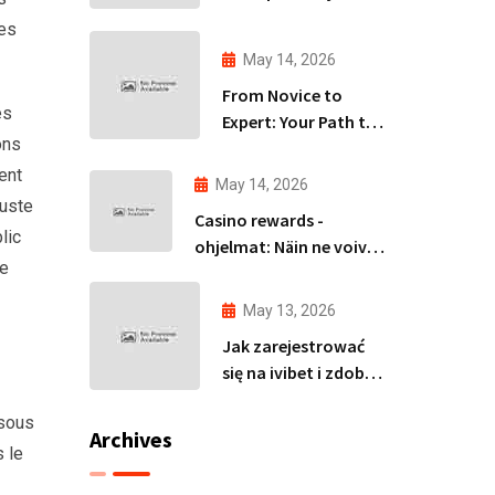
izpēte Latvijas tirgū
es
May 14, 2026
From Novice to
es
Expert: Your Path to
ons
Becoming an Avia
Master
ent
May 14, 2026
buste
Casino rewards -
lic
ohjelmat: Näin ne voivat
te
parantaa
voittomahdollisuuksiasi
May 13, 2026
Jak zarejestrować
się na ivibet i zdobyć
spiny za rejestrację
 sous
bez wpłaty
Archives
s le