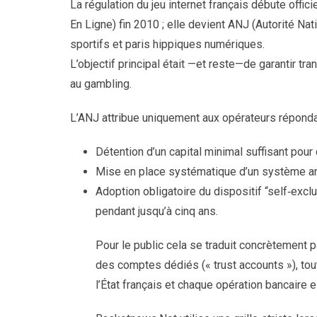
La régulation du jeu internet français débute offi
En Ligne) fin 2010 ; elle devient ANJ (Autorité N
sportifs et paris hippiques numériques.
L’objectif principal était —et reste—de garantir tra
au gambling.
L’ANJ attribue uniquement aux opérateurs réponda
Détention d’un capital minimal suffisant pour 
Mise en place systématique d’un système ant
Adoption obligatoire du dispositif “self‑excl
pendant jusqu’à cinq ans.
Pour le public cela se traduit concrètement
des comptes dédiés (« trust accounts »), tou
l’État français et chaque opération bancaire es