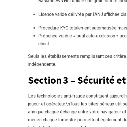
Basketnews.Net utilise une grille stricte lors
Licence valide délivrée par l’ANJ affichée cl
Procédure KYC totalement automatisée mais
Présence visible « outil auto‑exclusion » acc
client.
Seuls les établissements remplissant ces critè
indépendente.
Section 3 – Sécurité e
Les technologies anti‑fraude constituent aujourd’
joueur et opérateur.\nTous les sites sérieux utili
afin que chaque échange entre votre navigateur et l
menés chaque trimestre permettent également de 