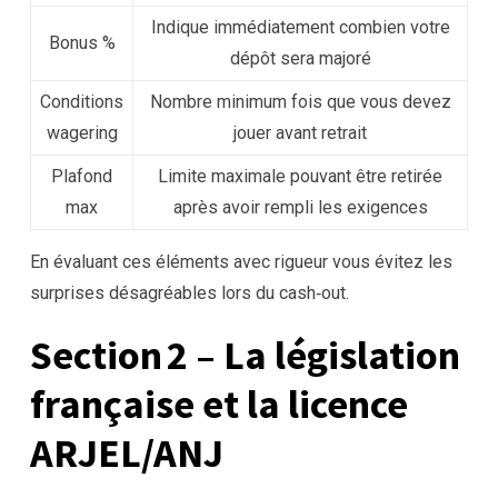
Indique immédiatement combien votre
Bonus %
dépôt sera majoré
Conditions
Nombre minimum fois que vous devez
wagering
jouer avant retrait
Plafond
Limite maximale pouvant être retirée
max
après avoir rempli les exigences
En évaluant ces éléments avec rigueur vous évitez les
surprises désagréables lors du cash‑out.
Section 2 – La législation
française et la licence
ARJEL/ANJ