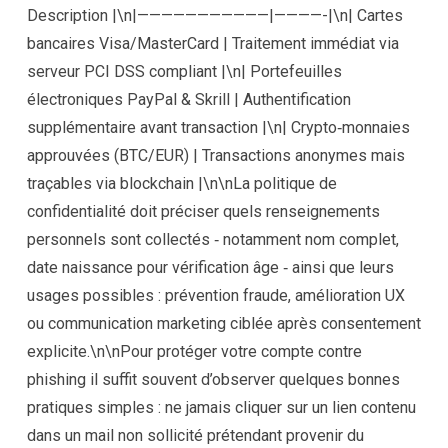
Description |\n|———————————|————-|\n| Cartes
bancaires Visa/MasterCard | Traitement immédiat via
serveur PCI DSS compliant |\n| Portefeuilles
électroniques PayPal & Skrill | Authentification
supplémentaire avant transaction |\n| Crypto‑monnaies
approuvées (BTC/EUR) | Transactions anonymes mais
traçables via blockchain |\n\nLa politique de
confidentialité doit préciser quels renseignements
personnels sont collectés ‑ notamment nom complet,
date naissance pour vérification âge ‑ ainsi que leurs
usages possibles : prévention fraude, amélioration UX
ou communication marketing ciblée après consentement
explicite.\n\nPour protéger votre compte contre
phishing il suffit souvent d’observer quelques bonnes
pratiques simples : ne jamais cliquer sur un lien contenu
dans un mail non sollicité prétendant provenir du