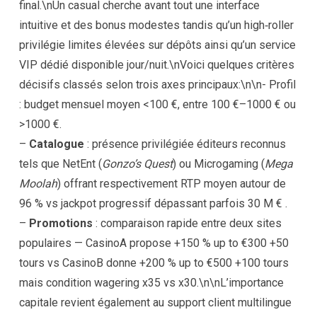
final.\nUn casual cherche avant tout une interface
intuitive et des bonus modestes tandis qu’un high‑roller
privilégie limites élevées sur dépôts ainsi qu’un service
VIP dédié disponible jour/nuit.\nVoici quelques critères
décisifs classés selon trois axes principaux:\n\n- Profil
: budget mensuel moyen <100 €, entre 100 €–1000 € ou
>1000 €.
–
Catalogue
: présence privilégiée éditeurs reconnus
tels que NetEnt (
Gonzo’s Quest
) ou Microgaming (
Mega
Moolah
) offrant respectivement RTP moyen autour de
96 % vs jackpot progressif dépassant parfois 30 M € .
–
Promotions
: comparaison rapide entre deux sites
populaires — CasinoA propose +150 % up to €300 +50
tours vs CasinoB donne +200 % up to €500 +100 tours
mais condition wagering x35 vs x30.\n\nL’importance
capitale revient également au support client multilingue