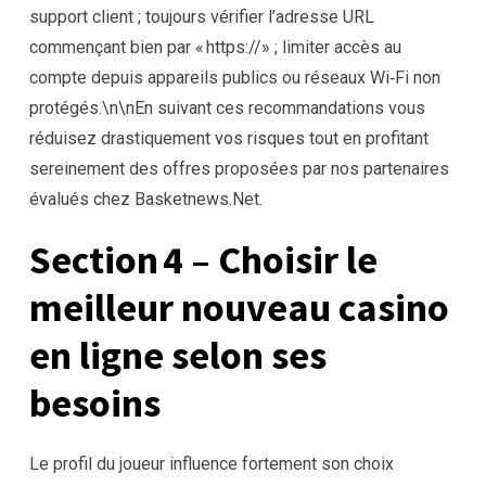
support client ; toujours vérifier l’adresse URL
commençant bien par « https://» ; limiter accès au
compte depuis appareils publics ou réseaux Wi‑Fi non
protégés.\n\nEn suivant ces recommandations vous
réduisez drastiquement vos risques tout en profitant
sereinement des offres proposées par nos partenaires
évalués chez Basketnews.Net.
Section 4 – Choisir le
meilleur nouveau casino
en ligne selon ses
besoins
Le profil du joueur influence fortement son choix