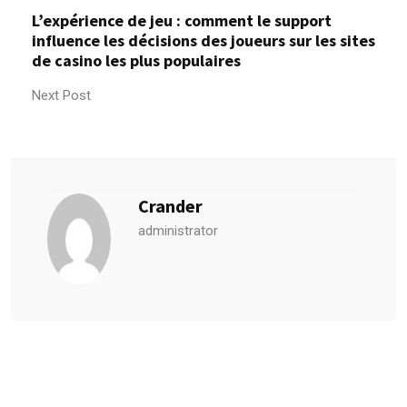
L’expérience de jeu : comment le support
influence les décisions des joueurs sur les sites
de casino les plus populaires
Next Post
Crander
administrator