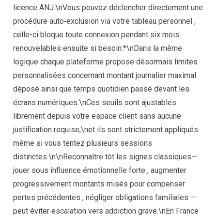
licence ANJ.\nVous pouvez déclencher directement une
procédure auto‑exclusion via votre tableau personnel ;
celle-ci bloque toute connexion pendant six mois
renouvelables ensuite si besoin.*\nDans la même
logique chaque plateforme propose désormais limites
personnalisées concernant montant journalier maximal
déposé ainsi que temps quotidien passé devant les
écrans numériques.\nCes seuils sont ajustables
librement depuis votre espace client sans aucune
justification requise,\net ils sont strictement appliqués
même si vous tentez plusieurs sessions
distinctes.\n\nReconnaître tôt les signes classiques—
jouer sous influence émotionnelle forte , augmenter
progressivement montants misés pour compenser
pertes précédentes , négliger obligations familiales —
peut éviter escalation vers addiction grave.\nEn France