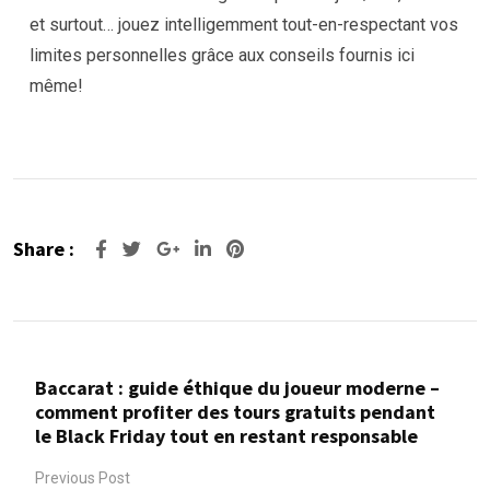
et surtout… jouez intelligemment tout-en-respectant vos
limites personnelles grâce aux conseils fournis ici
même!
Share :
Google+
LinkedIn
Pinterest
Baccarat : guide éthique du joueur moderne –
comment profiter des tours gratuits pendant
le Black Friday tout en restant responsable
Previous Post