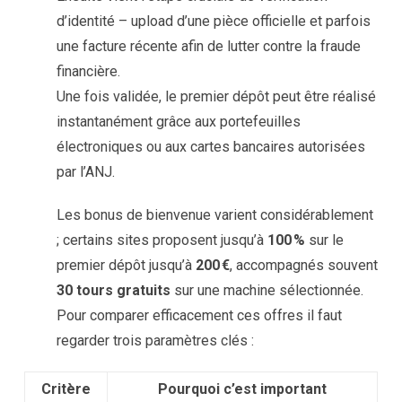
d’identité – upload d’une pièce officielle et parfois
une facture récente afin de lutter contre la fraude
financière.
Une fois validée, le premier dépôt peut être réalisé
instantanément grâce aux portefeuilles
électroniques ou aux cartes bancaires autorisées
par l’ANJ.
Les bonus de bienvenue varient considérablement
; certains sites proposent jusqu’à
100 %
sur le
premier dépôt jusqu’à
200 €
, accompagnés souvent
30 tours gratuits
sur une machine sélectionnée.
Pour comparer efficacement ces offres il faut
regarder trois paramètres clés :
Critère
Pourquoi c’est important