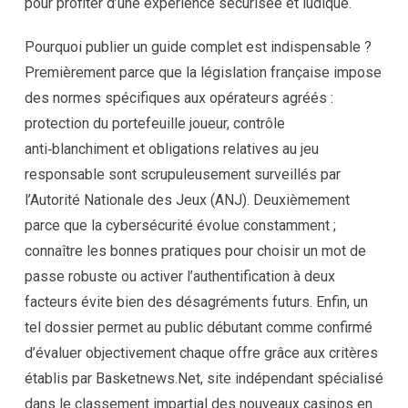
pour profiter d’une expérience sécurisée et ludique.
Pourquoi publier un guide complet est indispensable ?
Premièrement parce que la législation française impose
des normes spécifiques aux opérateurs agréés :
protection du portefeuille joueur, contrôle
anti‑blanchiment et obligations relatives au jeu
responsable sont scrupuleusement surveillés par
l’Autorité Nationale des Jeux (ANJ). Deuxièmement
parce que la cybersécurité évolue constamment ;
connaître les bonnes pratiques pour choisir un mot de
passe robuste ou activer l’authentification à deux
facteurs évite bien des désagréments futurs. Enfin, un
tel dossier permet au public débutant comme confirmé
d’évaluer objectivement chaque offre grâce aux critères
établis par Basketnews.Net, site indépendant spécialisé
dans le classement impartial des nouveaux casinos en