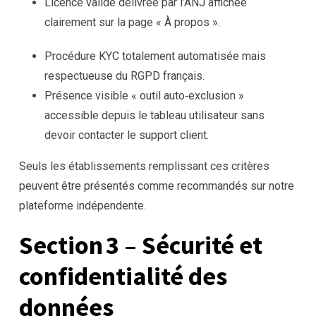
Licence valide délivrée par l’ANJ affichée
clairement sur la page « À propos ».
Procédure KYC totalement automatisée mais
respectueuse du RGPD français.
Présence visible « outil auto‑exclusion »
accessible depuis le tableau utilisateur sans
devoir contacter le support client.
Seuls les établissements remplissant ces critères
peuvent être présentés comme recommandés sur notre
plateforme indépendente.
Section 3 – Sécurité et
confidentialité des
données