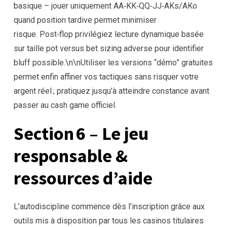
basique ­– jouer uniquement AA‐KK‐QQ‐JJ‐AKs/AKo
quand position tardive permet minimiser
risque. Post‑flop privilégiez lecture dynamique basée
sur taille pot versus bet sizing adverse pour identifier
bluff possible.\n\nUtiliser les versions “démo” gratuites
permet enfin affiner vos tactiques sans risquer votre
argent réel ; pratiquez jusqu’à atteindre constance avant
passer au cash game officiel.
Section 6 – Le jeu
responsable &
ressources d’aide
L’autodiscipline commence dès l’inscription grâce aux
outils mis à disposition par tous les casinos titulaires