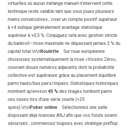
virtuelles où aucun mélange manuel n’intervient cette
technique reste valable tant que vous jouez plusieurs
mains consécutives ; viser un compte positif supérieur
à +4 indique généralement avantage statistique
supérieur à +0,5 %. Conjuguez cela avec gestion stricte
du bankroll — mise maximale ne dépassant jamais 2 % du
capital total.\n\n
Roulette
Sur roue européenne
choisissez systématiquement la mise «​Voisins Zéro​»,
couvrant douze numéros adjacents dont la probabilité
collective est supérieure grâce au placement équilibré
parmi hauts/bas pairs/impairs. Statistiques historiques
montrent qu’environ
45 %
des tirages tombent parmi
ces cases lors d’une série courte (<25
spins).\n\n
Poker online
Sélectionnez une salle
disposant déjà licencée ANJ afin que vos fonds soient
sécurisés ; commencez toujours avec stratégie préflop