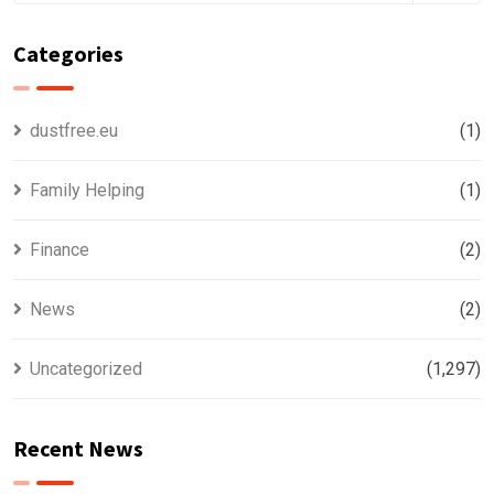
Categories
dustfree.eu
(1)
Family Helping
(1)
Finance
(2)
News
(2)
Uncategorized
(1,297)
Recent News