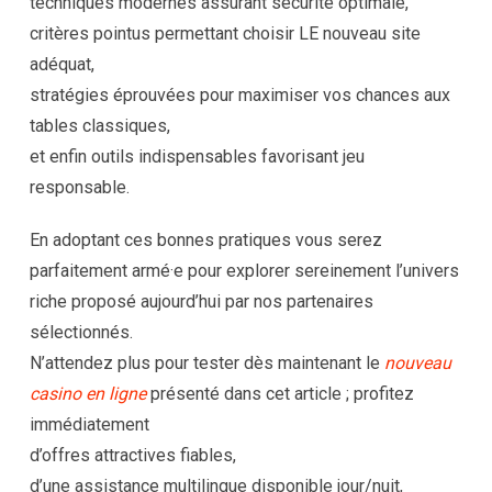
techniques modernes assurant sécurité optimale,
critères pointus permettant choisir LE nouveau site
adéquat,
stratégies éprouvées pour maximiser vos chances aux
tables classiques,
et enfin outils indispensables favorisant jeu
responsable.​
En adoptant ces bonnes pratiques vous serez
parfaitement armé·e pour explorer sereinement l’univers
riche proposé aujourd’hui par nos partenaires
sélectionnés.
N’attendez plus pour tester dès maintenant le
nouveau
casino en ligne
présenté dans cet article ; profitez
immédiatement
d’offres attractives fiables,
d’une assistance multilingue disponible jour/nuit,