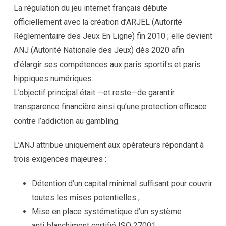
La régulation du jeu internet français débute
officiellement avec la création d’ARJEL (Autorité
Réglementaire des Jeux En Ligne) fin 2010 ; elle devient
ANJ (Autorité Nationale des Jeux) dès 2020 afin
d’élargir ses compétences aux paris sportifs et paris
hippiques numériques.
L’objectif principal était —et reste—de garantir
transparence financière ainsi qu’une protection efficace
contre l’addiction au gambling.
L’ANJ attribue uniquement aux opérateurs répondant à
trois exigences majeures :
Détention d’un capital minimal suffisant pour couvrir
toutes les mises potentielles ;
Mise en place systématique d’un système
anti‑blanchiment certifié ISO 27001 ;