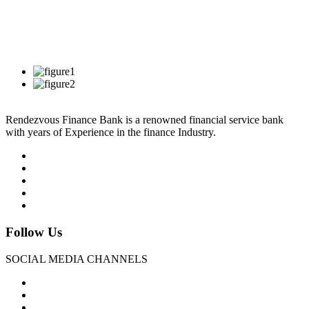
Rendezvous Finance Bank is a renowned financial service bank
with years of Experience in the finance Industry.
Follow Us
SOCIAL MEDIA CHANNELS