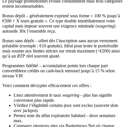
Le paysage promotionnel évolue constamment mais trois catégories
restent incontournables.
Bonus dépôt – généralement exprimé sous forme « 100 % jusqu’à
€500 + X tours gratuits ». Ce type double immédiatement votre
capital mais impose souvent une exigence minimale (
wagering
)
autourde 30x l’ensemble reçu.
Bonus sans dépôt – offert dès l’inscription sans aucun versement
préalable (exemple : €10 gratuits). Idéal pour tester le portefeuille
mais soumis aux limites strictes sur retrait maximum (<€200) ainsi
qu’à un
RTP
réel souvent ajusté.
Programmes fidélité – accumulation points lors chaque pari
convertibleen crédits ou cash‑back mensuel jusqu’à 15 % selon
niveau VIP.
Voici comment décrypter efficacement ces offres :
Lisez attentivement le taux
wagering
– plus bas signifie
conversion plus rapide.
Vérifiez l’éligibilité certains jeux sont exclus (souvent slots
avec jackpot).
Prenez note du délai expiratoire habituel – deux semaines
max.
Comparez plusieurs sites via Basketnews.Net où chaque