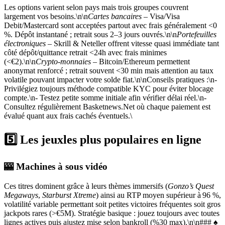
Les options varient selon pays mais trois groupes couvrent
largement vos besoins.\n\n
Cartes bancaires
– Visa/Visa
Debit/Mastercard sont acceptées partout avec frais généralement <0
%. Dépôt instantané ; retrait sous 2–3 jours ouvrés.\n\n
Portefeuilles
électroniques
– Skrill & Neteller offrent vitesse quasi immédiate tant
côté dépôt/quittance retrait <24h avec frais minimes
(<€2).\n\n
Crypto‑monnaies
– Bitcoin/Ethereum permettent
anonymat renforcé ; retrait souvent <30 min mais attention au taux
volatile pouvant impacter votre solde fiat.\n\nConseils pratiques :\n-
Privilégiez toujours méthode compatible KYC pour éviter blocage
compte.\n- Testez petite somme initiale afin vérifier délai réel.\n-
Consultez régulièrement Basketnews.Net où chaque paiement est
évalué quant aux frais cachés éventuels.\
5️⃣ Les jeuxles plus populaires en ligne
🎰 Machines à sous vidéo
Ces titres dominent grâce à leurs thèmes immersifs (
Gonzo’s Quest
Megaways
,
Starburst Xtreme
) ainsi au RTP moyen supérieur à 96 %,
volatilité variable permettant soit petites victoires fréquentes soit gros
jackpots rares (>€5M). Stratégie basique : jouez toujours avec toutes
lignes actives puis ajustez mise selon bankroll (%30 max).\n\n### ♠️