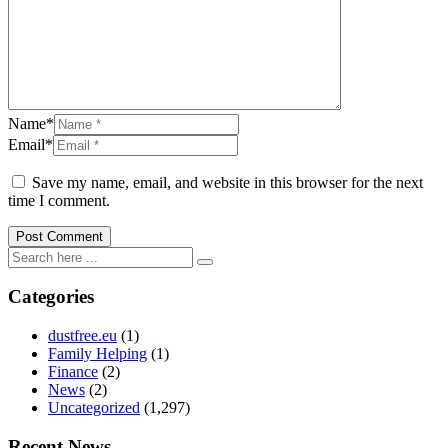
Name*
Email*
Save my name, email, and website in this browser for the next
time I comment.
Categories
dustfree.eu
(1)
Family Helping
(1)
Finance
(2)
News
(2)
Uncategorized
(1,297)
Recent News