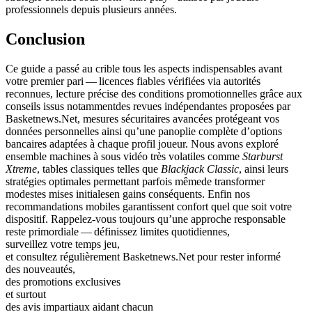
professionnels depuis plusieurs années.
Conclusion
Ce guide a passé au crible tous les aspects indispensables avant
votre premier pari — licences fiables vérifiées via autorités
reconnues, lecture précise des conditions promotionnelles grâce aux
conseils issus notammentdes revues indépendantes proposées par
Basketnews.Net, mesures sécuritaires avancées protégeant vos
données personnelles ainsi qu’une panoplie complète d’options
bancaires adaptées à chaque profil joueur.​ Nous avons exploré
ensemble machines à sous vidéo très volatiles comme
Starburst
Xtreme
, tables classiques telles que
Blackjack Classic
, ainsi leurs
stratégies optimales permettant parfois mêmede transformer
modestes mises initiales​en gains conséquents.​ Enfin nos
recommandations mobiles garantissent confort quel que soit votre
dispositif.​ Rappelez‑vous toujours qu’une approche responsable
reste primordiale — définissez limites quotidiennes,
surveillez votre temps jeu,
et consultez régulièrement Basketnews.Net pour rester informé
des nouveautés,
des promotions exclusives
et surtout
des avis impartiaux aidant chacun