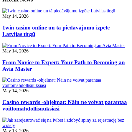
May 14, 2026
1win casino online un tā piedāvājumu izpēte
Latvijas tirgū
May 14, 2026
From Novice to Expert: Your Path to Becoming an
Avia Master
May 14, 2026
Casino rewards -ohjelmat: Näin ne voivat parantaa
voittomahdollisuuksiasi
May 13, 2026