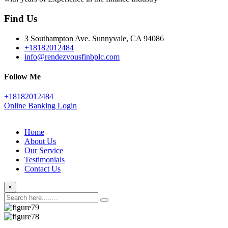
Find Us
3 Southampton Ave. Sunnyvale, CA 94086
+18182012484
info@rendezvousfinbplc.com
Follow Me
+18182012484
Online Banking Login
Home
About Us
Our Service
Testimonials
Contact Us
×