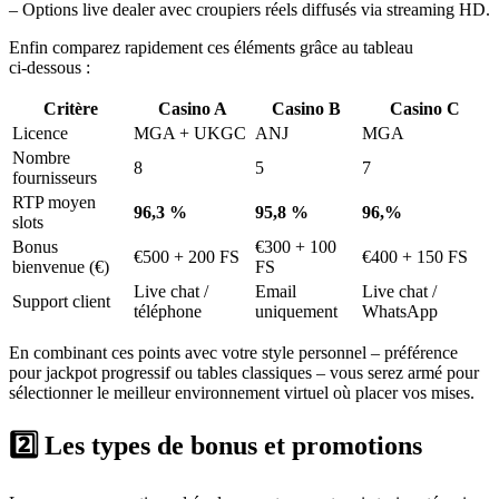
– Options live dealer avec croupiers réels diffusés via streaming HD.
Enfin comparez rapidement ces éléments grâce au tableau
ci‑dessous :
Critère
Casino A
Casino B
Casino C
Licence
MGA + UKGC
ANJ
MGA
Nombre
8
5
7
fournisseurs
RTP moyen
96,3 %
95,8 %
96,%
slots
Bonus
€300 + 100
€500 + 200 FS
€400 + 150 FS
bienvenue (€)
FS
Live chat /
Email
Live chat /
Support client
téléphone
uniquement
WhatsApp
En combinant ces points avec votre style personnel – préférence
pour jackpot progressif ou tables classiques – vous serez armé pour
sélectionner le meilleur environnement virtuel où placer vos mises.
2️⃣ Les types de bonus et promotions