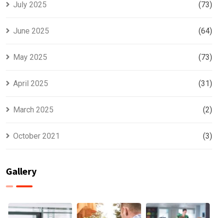
July 2025
(73)
June 2025
(64)
May 2025
(73)
April 2025
(31)
March 2025
(2)
October 2021
(3)
Gallery