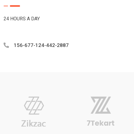
24 HOURS A DAY
156-677-124-442-2887