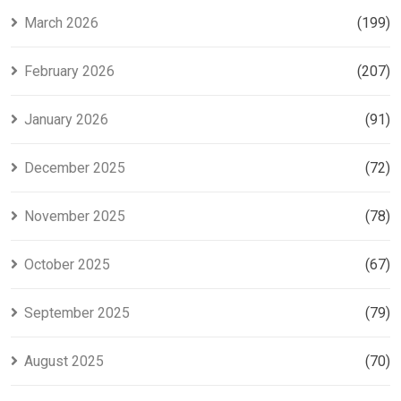
March 2026
(199)
February 2026
(207)
January 2026
(91)
December 2025
(72)
November 2025
(78)
October 2025
(67)
September 2025
(79)
August 2025
(70)