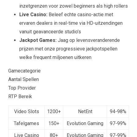
inzetgrenzen voor zowel beginners als high rollers
Live Casino:
Beleef echte casino-actie met
ervaren dealers in real-time via HD-uitzendingen
vanuit geavanceerde studio’s
Jackpot Games:
Jaag op levensveranderende
prijzen met onze progressieve jackpotspellen
welke frequent miljoenen uitkeren
Gamecategorie
Aantal Spellen
Top Provider
RTP Bereik
Video Slots
1200+
NetEnt
94-98%
Tafelgames
150+
Evolution Gaming
97-99%
Live Casino
80+
Evolution Gaming
97-99%