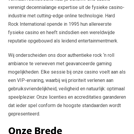
verenigt decennialange expertise uit de fysieke casino-
industrie met cutting-edge online technologie. Hard
Rock International opende in 1995 hun allereerste
fysieke casino en heeft sindsdien een wereldwijde
reputatie opgebouwd als leidend entertainmentmerk.
Wij onderscheiden ons door authentieke rock ‘n roll
ambiance te verweven met geavanceerde gaming
mogelijkheden. Elke sessie bij onze casino voelt aan als
een VIP-ervaring, waarbij wij prioriteit verlenen aan
gebruiksvriendelijkheid, veiligheid en natuurlijk: optimaal
speelplezier. Onze licenties en accreditaties garanderen
dat ieder spel conform de hoogste standaarden wordt
gepresenteerd.
Onze Brede