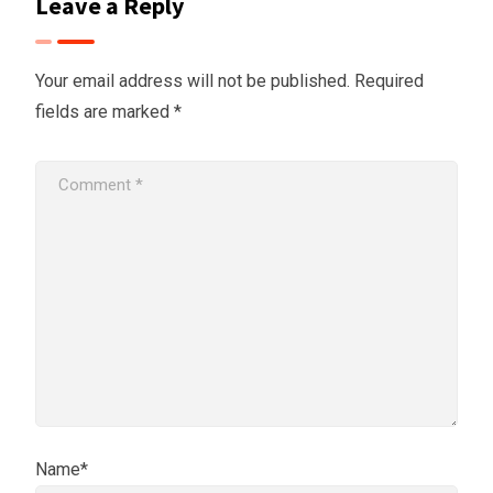
Leave a Reply
Your email address will not be published.
Required
fields are marked
*
Name*