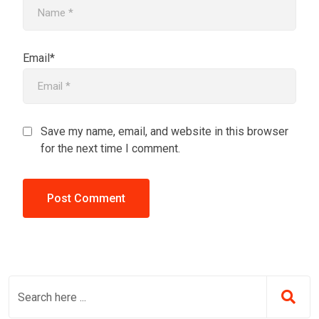
Email*
Save my name, email, and website in this browser
for the next time I comment.