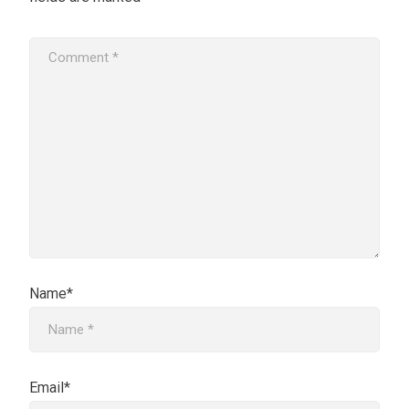
Name*
Email*