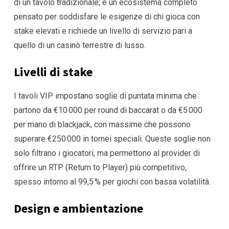
di un tavolo tradizionale; è un ecosistema completo
pensato per soddisfare le esigenze di chi gioca con
stake elevati e richiede un livello di servizio pari a
quello di un casinò terrestre di lusso.
Livelli di stake
I tavoli VIP impostano soglie di puntata minima che
partono da €10 000 per round di baccarat o da €5 000
per mano di blackjack, con massime che possono
superare €250 000 in tornei speciali. Queste soglie non
solo filtrano i giocatori, ma permettono al provider di
offrire un RTP (Return to Player) più competitivo,
spesso intorno al 99,5 % per giochi con bassa volatilità.
Design e ambientazione