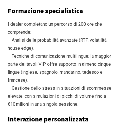
Formazione specialistica
I dealer completano un percorso di 200 ore che
comprende:
– Analisi delle probabilità avanzate (RTP, volatilità,
house edge).
– Tecniche di comunicazione multilingue; la maggior
parte dei tavoli VIP offre supporto in almeno cinque
lingue (inglese, spagnolo, mandarino, tedesco e
francese).
– Gestione dello stress in situazioni di scommesse
elevate, con simulazioni di picchi di volume fino a
€10 milioni in una singola sessione.
Interazione personalizzata