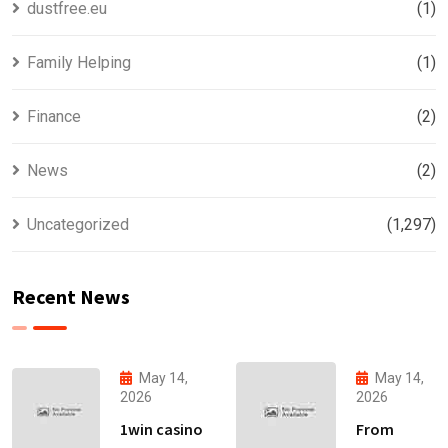
dustfree.eu
(1)
Family Helping
(1)
Finance
(2)
News
(2)
Uncategorized
(1,297)
Recent News
May 14,
May 14,
2026
2026
1win casino
From