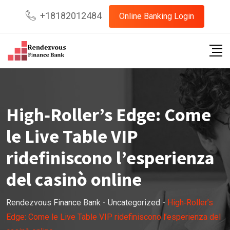
Skip
+18182012484
Online Banking Login
to
content
High‑Roller’s Edge: Come
le Live Table VIP
ridefiniscono l’esperienza
del casinò online
Rendezvous Finance Bank
-
Uncategorized
-
High‑Roller’s
Edge: Come le Live Table VIP ridefiniscono l’esperienza del