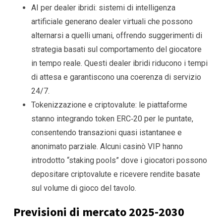
AI per dealer ibridi: sistemi di intelligenza
artificiale generano dealer virtuali che possono
alternarsi a quelli umani, offrendo suggerimenti di
strategia basati sul comportamento del giocatore
in tempo reale. Questi dealer ibridi riducono i tempi
di attesa e garantiscono una coerenza di servizio
24/7.
Tokenizzazione e criptovalute: le piattaforme
stanno integrando token ERC‑20 per le puntate,
consentendo transazioni quasi istantanee e
anonimato parziale. Alcuni casinò VIP hanno
introdotto “staking pools” dove i giocatori possono
depositare criptovalute e ricevere rendite basate
sul volume di gioco del tavolo.
Previsioni di mercato 2025‑2030