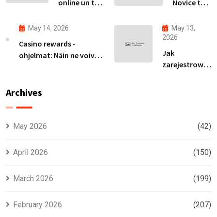
online un tā
Novice to
piedāvājumu
Expert:
izpēte
Your Path
May 14, 2026
May 13,
Latvijas
to
2026
Casino rewards -
tirgū
Becoming
Jak
ohjelmat: Näin ne voivat
an Avia
zarejestrować
parantaa
Master
się na ivibet i
voittomahdollisuuksiasi
zdobyć spiny
Archives
za rejestrację
bez wpłaty
May 2026
(42)
April 2026
(150)
March 2026
(199)
February 2026
(207)