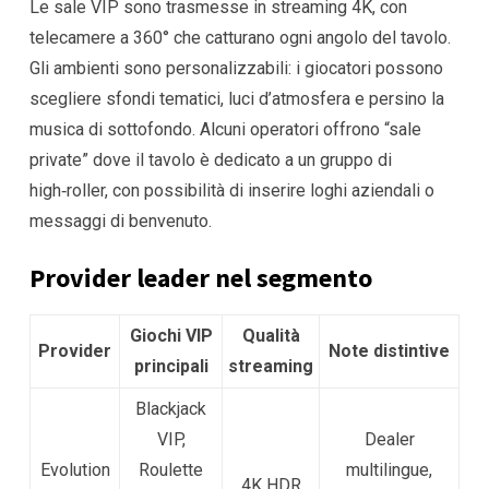
Le sale VIP sono trasmesse in streaming 4K, con
telecamere a 360° che catturano ogni angolo del tavolo.
Gli ambienti sono personalizzabili: i giocatori possono
scegliere sfondi tematici, luci d’atmosfera e persino la
musica di sottofondo. Alcuni operatori offrono “sale
private” dove il tavolo è dedicato a un gruppo di
high‑roller, con possibilità di inserire loghi aziendali o
messaggi di benvenuto.
Provider leader nel segmento
Giochi VIP
Qualità
Provider
Note distintive
principali
streaming
Blackjack
VIP,
Dealer
Evolution
Roulette
multilingue,
4K HDR