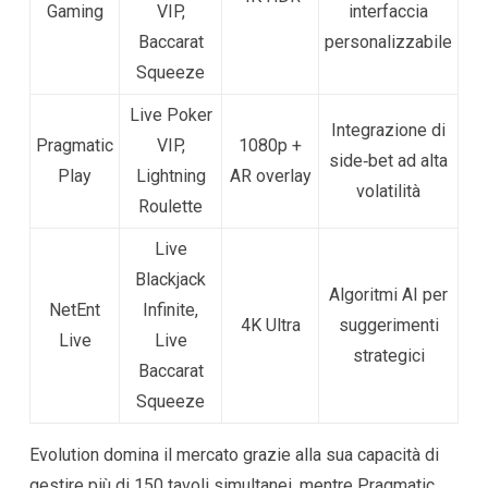
Gaming
VIP,
interfaccia
Baccarat
personalizzabile
Squeeze
Live Poker
Integrazione di
Pragmatic
VIP,
1080p +
side‑bet ad alta
Play
Lightning
AR overlay
volatilità
Roulette
Live
Blackjack
Algoritmi AI per
NetEnt
Infinite,
4K Ultra
suggerimenti
Live
Live
strategici
Baccarat
Squeeze
Evolution domina il mercato grazie alla sua capacità di
gestire più di 150 tavoli simultanei, mentre Pragmatic