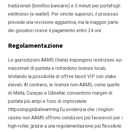
tradizionali (bonifico bancario) e 5 minuti per portafogli
elettronici (e‑wallet). Per vincite superiori, il processo
prevede una revisione aggiuntiva, ma la maggior parte
dei giocatori riceve il pagamento entro 24 ore.
Regolamentazione
Le giurisdizioni AAMS (Italia) impongono restrizioni sui
massimali di puntata e richiedono licenze locali,
limitando la possibilità di offrire tavoli VIP con stake
elevati. Al contrario, le licenze non‑AAMS, come quelle
di Malta, Curaçao e Gibraltar, consentono margini di
puntata più ampi e l’uso di criptovalute.
Httpsstopglobalwarming.Eu evidenzia che i migliori
casino non AAMS offrono condizioni più favorevoli per i
high‑roller, grazie a una regolamentazione più flessibile