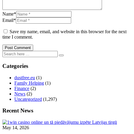
Name*
Email*
Save my name, email, and website in this browser for the next
time I comment.
Categories
dustfree.eu
(1)
Family Helping
(1)
Finance
(2)
News
(2)
Uncategorized
(1,297)
Recent News
May 14, 2026