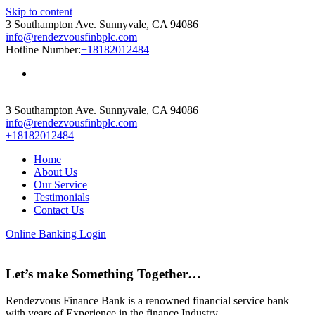
Skip to content
3 Southampton Ave. Sunnyvale, CA 94086
info@rendezvousfinbplc.com
Hotline Number:
+18182012484
3 Southampton Ave. Sunnyvale, CA 94086
info@rendezvousfinbplc.com
+18182012484
Home
About Us
Our Service
Testimonials
Contact Us
Online Banking Login
Let’s make Something Together…
Rendezvous Finance Bank is a renowned financial service bank
with years of Experience in the finance Industry