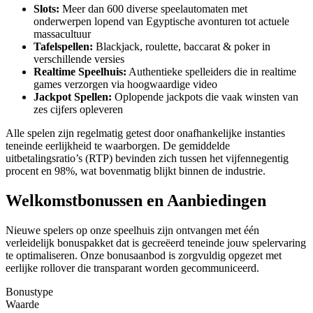
Slots:
Meer dan 600 diverse speelautomaten met
onderwerpen lopend van Egyptische avonturen tot actuele
massacultuur
Tafelspellen:
Blackjack, roulette, baccarat & poker in
verschillende versies
Realtime Speelhuis:
Authentieke spelleiders die in realtime
games verzorgen via hoogwaardige video
Jackpot Spellen:
Oplopende jackpots die vaak winsten van
zes cijfers opleveren
Alle spelen zijn regelmatig getest door onafhankelijke instanties
teneinde eerlijkheid te waarborgen. De gemiddelde
uitbetalingsratio’s (RTP) bevinden zich tussen het vijfennegentig
procent en 98%, wat bovenmatig blijkt binnen de industrie.
Welkomstbonussen en Aanbiedingen
Nieuwe spelers op onze speelhuis zijn ontvangen met één
verleidelijk bonuspakket dat is gecreëerd teneinde jouw spelervaring
te optimaliseren. Onze bonusaanbod is zorgvuldig opgezet met
eerlijke rollover die transparant worden gecommuniceerd.
Bonustype
Waarde