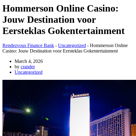
Hommerson Online Casino:
Jouw Destination voor
Eersteklas Gokentertainment
Rendezvous Finance Bank
-
Uncategorized
-
Hommerson Online
Casino: Jouw Destination voor Eersteklas Gokentertainment
March 4, 2026
by
crander
Uncategorized