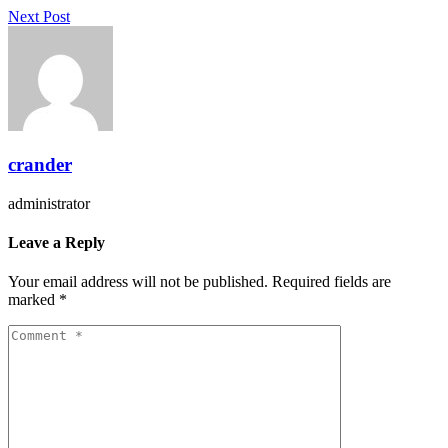
Next Post
crander
administrator
Leave a Reply
Your email address will not be published.
Required fields are
marked
*