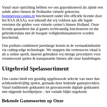
Vanaf onze oprichting hebben we ons gepositioneerd als zijnde een
solide adres binnen de Hollandse virtuele goksector.
hommersonccasino.nl
functioneert onder één officiële licentie door
het KSA (KSA), wat inhoudt dat wij voldoen aan alle legale
vereisten die gelden voor virtuele casino’s binnen Holland. Onze
licentie garandeert dat al games rechtvaardig functioneren en dat
gebruikersdata met de hoogste veiligheidsmaatstaven worden
beschermd.
Ons podium combineert jarenlange kennis in de vermaakindustrie
via cutting-edge technologie. We snappen dat vertrouwen vitaal is
als u online speelt, daarom gebruiken wij strenge procedures voor
verantwoord spelen & transparantie binnen alle onze handelingen.
Uitgebreid Spelassortiment
Ons casino biedt een grondig opgebouwde selectie van meer dan
achthonderdvijftig spelen, gemaakt door leidende gameproviders.
Vanaf traditionele gokkasten tot geavanceerde digitale gokkasten
met stijgende hoofdprijzen – het variatie blijkt ongekend.
Bekende Gamesoorten op Onze