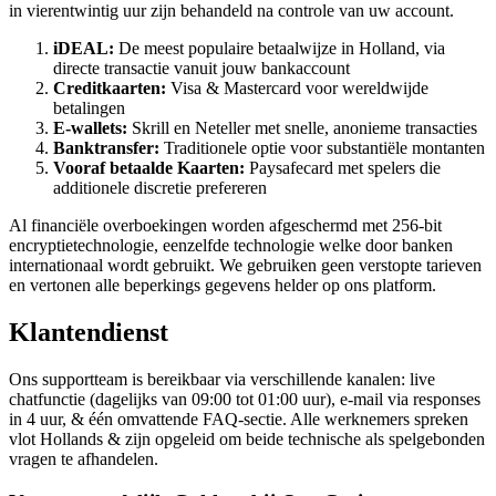
in vierentwintig uur zijn behandeld na controle van uw account.
iDEAL:
De meest populaire betaalwijze in Holland, via
directe transactie vanuit jouw bankaccount
Creditkaarten:
Visa & Mastercard voor wereldwijde
betalingen
E-wallets:
Skrill en Neteller met snelle, anonieme transacties
Banktransfer:
Traditionele optie voor substantiële montanten
Vooraf betaalde Kaarten:
Paysafecard met spelers die
additionele discretie prefereren
Al financiële overboekingen worden afgeschermd met 256-bit
encryptietechnologie, eenzelfde technologie welke door banken
internationaal wordt gebruikt. We gebruiken geen verstopte tarieven
en vertonen alle beperkings gegevens helder op ons platform.
Klantendienst
Ons supportteam is bereikbaar via verschillende kanalen: live
chatfunctie (dagelijks van 09:00 tot 01:00 uur), e-mail via responses
in 4 uur, & één omvattende FAQ-sectie. Alle werknemers spreken
vlot Hollands & zijn opgeleid om beide technische als spelgebonden
vragen te afhandelen.