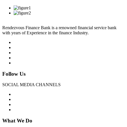
Rendezvous Finance Bank is a renowned financial service bank
with years of Experience in the finance Industry.
Follow Us
SOCIAL MEDIA CHANNELS
What We Do