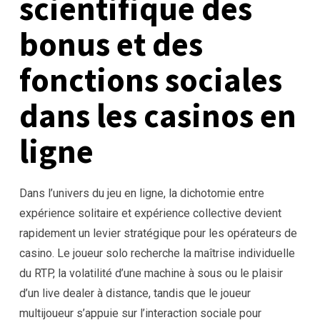
scientifique des
bonus et des
fonctions sociales
dans les casinos en
ligne
Dans l’univers du jeu en ligne, la dichotomie entre
expérience solitaire et expérience collective devient
rapidement un levier stratégique pour les opérateurs de
casino. Le joueur solo recherche la maîtrise individuelle
du RTP, la volatilité d’une machine à sous ou le plaisir
d’un live dealer à distance, tandis que le joueur
multijoueur s’appuie sur l’interaction sociale pour