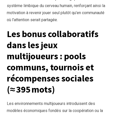
système limbique du cerveau humain, renforçant ainsi la
motivation à revenir jouer seul plutôt qu’en communauté
où l’attention serait partagée.
Les bonus collaboratifs
dans les jeux
multijoueurs : pools
communs, tournois et
récompenses sociales
(≈ 395 mots)
Les environnements multijoueurs introduisent des
modèles économiques fondés sur la coopération ou la