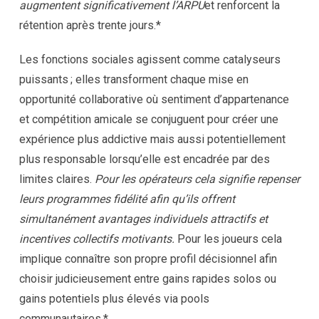
augmentent significativement l’ARPU
et renforcent la
rétention après trente jours.*
Les fonctions sociales agissent comme catalyseurs
puissants ; elles transforment chaque mise en
opportunité collaborative où sentiment d’appartenance
et compétition amicale se conjuguent pour créer une
expérience plus addictive mais aussi potentiellement
plus responsable lorsqu’elle est encadrée par des
limites claires.
Pour les opérateurs cela signifie repenser
leurs programmes fidélité afin qu’ils offrent
simultanément avantages individuels attractifs et
incentives collectifs motivants.
Pour les joueurs cela
implique connaître son propre profil décisionnel afin
choisir judicieusement entre gains rapides solos ou
gains potentiels plus élevés via pools
communautaires.*