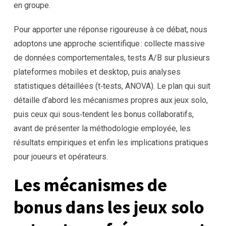
en groupe.
Pour apporter une réponse rigoureuse à ce débat, nous
adoptons une approche scientifique : collecte massive
de données comportementales, tests A/B sur plusieurs
plateformes mobiles et desktop, puis analyses
statistiques détaillées (t‑tests, ANOVA). Le plan qui suit
détaille d’abord les mécanismes propres aux jeux solo,
puis ceux qui sous‑tendent les bonus collaboratifs,
avant de présenter la méthodologie employée, les
résultats empiriques et enfin les implications pratiques
pour joueurs et opérateurs.
Les mécanismes de
bonus dans les jeux solo