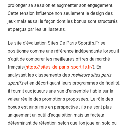
prolonger sa session et augmenter son engagement.
Cette tension influence non seulement le design des
jeux mais aussi la façon dont les bonus sont structurés
et perçus par les utilisateurs.
Le site d’évaluation Sites De Paris Sportifs.Fr se
positionne comme une référence indépendante lorsqu’il
s’agit de comparer les meilleures offres du marché
français (
https://sites-de-paris-sportifs.fr/
). En
analysant les classements des
meilleurs sites paris
sportifs
et en décortiquant leurs programmes de fidélité,
il fournit aux joueurs une vue d’ensemble fiable sur la
valeur réelle des promotions proposées. Le rôle des
bonus est ainsi mis en perspective : ils ne sont plus
uniquement un outil d’acquisition mais un facteur
déterminant de rétention selon que l’on joue en solo ou