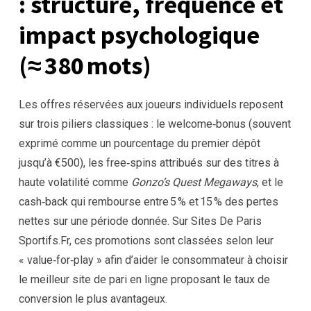
: structure, fréquence et
impact psychologique
(≈ 380 mots)
Les offres réservées aux joueurs individuels reposent
sur trois piliers classiques : le welcome‑bonus (souvent
exprimé comme un pourcentage du premier dépôt
jusqu’à €500), les free‑spins attribués sur des titres à
haute volatilité comme
Gonzo’s Quest Megaways
, et le
cash‑back qui rembourse entre 5 % et 15 % des pertes
nettes sur une période donnée. Sur Sites De Paris
Sportifs.Fr, ces promotions sont classées selon leur
« value‑for‑play » afin d’aider le consommateur à choisir
le meilleur site de pari en ligne proposant le taux de
conversion le plus avantageux.