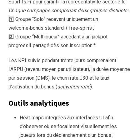
Sportifs.Fr pour garantir la représentativité sectorielle.
Chaque campagne comprenait deux groupes distincts
:
1️⃣ Groupe “Solo” recevant uniquement un
welcome‑bonus standard + free‑spins ;
2️⃣ Groupe “Multijoueur” accédant à un jackpot
progressif partagé dès son inscription.*
Les KPI suivis pendant trente jours comprenaient
l’ARPU (revenu moyen par utilisateur), la durée moyenne
par session (DMS), le churn rate J30 et le taux
d’activation du bonus (
activation ratio
).
Outils analytiques
Heat‑maps intégrées aux interfaces UI afin
d’observer où se focalisent visuellement les
joueurs lors du déclenchement d’un bonus ;