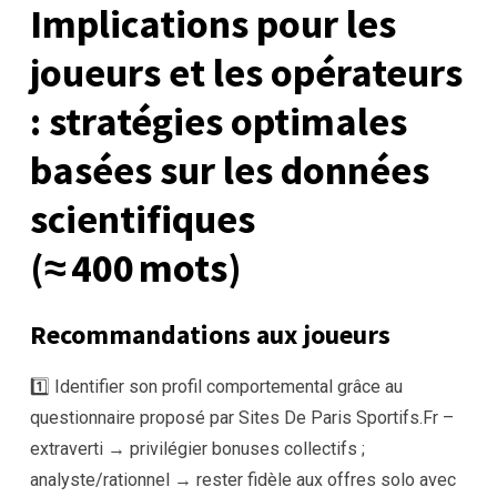
Implications pour les
joueurs et les opérateurs
: stratégies optimales
basées sur les données
scientifiques
(≈ 400 mots)
Recommandations aux joueurs
1️⃣ Identifier son profil comportemental grâce au
questionnaire proposé par Sites De Paris Sportifs.Fr –
extraverti → privilégier bonuses collectifs ;
analyste/rationnel → rester fidèle aux offres solo avec