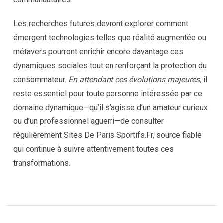
Les recherches futures devront explorer comment
émergent technologies telles que réalité augmentée ou
métavers pourront enrichir encore davantage ces
dynamiques sociales tout en renforçant la protection du
consommateur.
En attendant ces évolutions majeures,
il
reste essentiel pour toute personne intéressée par ce
domaine dynamique—qu’il s’agisse d’un amateur curieux
ou d’un professionnel aguerri—de consulter
régulièrement Sites De Paris Sportifs.Fr, source fiable
qui continue à suivre attentivement toutes ces
transformations.​