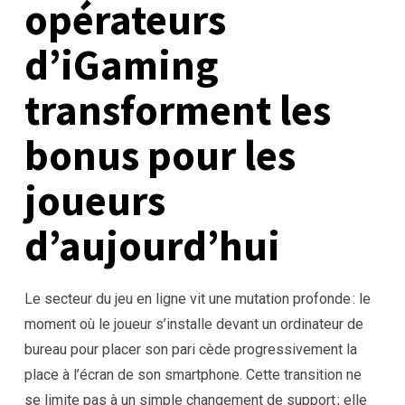
opérateurs
d’iGaming
transforment les
bonus pour les
joueurs
d’aujourd’hui
Le secteur du jeu en ligne vit une mutation profonde : le
moment où le joueur s’installe devant un ordinateur de
bureau pour placer son pari cède progressivement la
place à l’écran de son smartphone. Cette transition ne
se limite pas à un simple changement de support ; elle