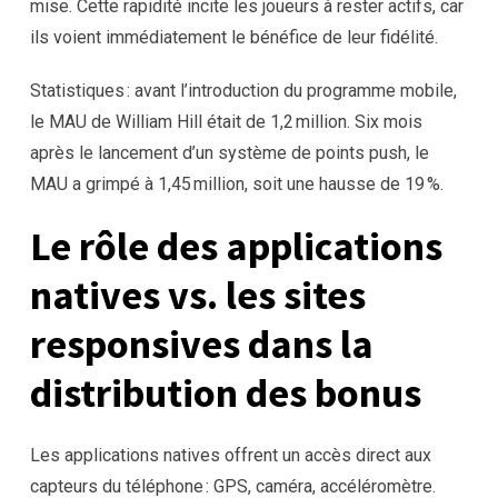
mise. Cette rapidité incite les joueurs à rester actifs, car
ils voient immédiatement le bénéfice de leur fidélité.
Statistiques : avant l’introduction du programme mobile,
le MAU de William Hill était de 1,2 million. Six mois
après le lancement d’un système de points push, le
MAU a grimpé à 1,45 million, soit une hausse de 19 %.
Le rôle des applications
natives vs. les sites
responsives dans la
distribution des bonus
Les applications natives offrent un accès direct aux
capteurs du téléphone : GPS, caméra, accéléromètre.