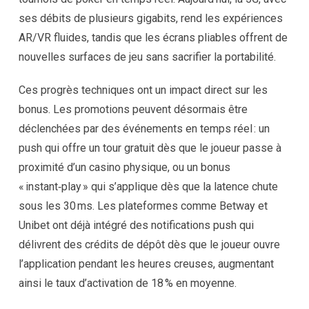
ses débits de plusieurs gigabits, rend les expériences
AR/VR fluides, tandis que les écrans pliables offrent de
nouvelles surfaces de jeu sans sacrifier la portabilité.
Ces progrès techniques ont un impact direct sur les
bonus. Les promotions peuvent désormais être
déclenchées par des événements en temps réel : un
push qui offre un tour gratuit dès que le joueur passe à
proximité d’un casino physique, ou un bonus
« instant‑play » qui s’applique dès que la latence chute
sous les 30 ms. Les plateformes comme Betway et
Unibet ont déjà intégré des notifications push qui
délivrent des crédits de dépôt dès que le joueur ouvre
l’application pendant les heures creuses, augmentant
ainsi le taux d’activation de 18 % en moyenne.