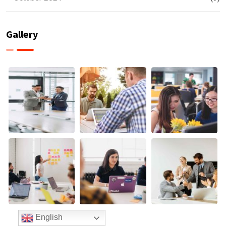
Gallery
English