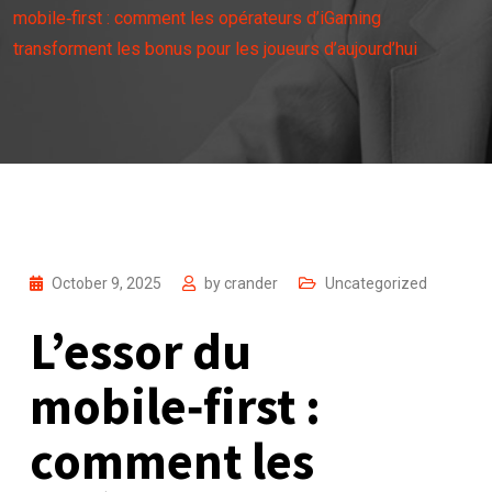
mobile‑first : comment les opérateurs d’iGaming
transforment les bonus pour les joueurs d’aujourd’hui
October 9, 2025
by
crander
Uncategorized
L’essor du
mobile‑first :
comment les