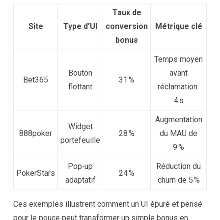
Taux de
Site
Type d’UI
conversion
Métrique clé
bonus
Temps moyen
Bouton
avant
Bet365
31 %
flottant
réclamation :
4 s
Augmentation
Widget
888poker
28 %
du MAU de
portefeuille
9 %
Pop‑up
Réduction du
PokerStars
24 %
adaptatif
churn de 5 %
Ces exemples illustrent comment un UI épuré et pensé
pour le pouce peut transformer un simple bonus en