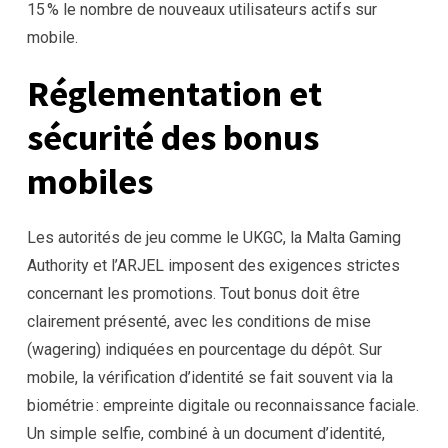
15 % le nombre de nouveaux utilisateurs actifs sur
mobile.
Réglementation et
sécurité des bonus
mobiles
Les autorités de jeu comme le UKGC, la Malta Gaming
Authority et l’ARJEL imposent des exigences strictes
concernant les promotions. Tout bonus doit être
clairement présenté, avec les conditions de mise
(wagering) indiquées en pourcentage du dépôt. Sur
mobile, la vérification d’identité se fait souvent via la
biométrie : empreinte digitale ou reconnaissance faciale.
Un simple selfie, combiné à un document d’identité,