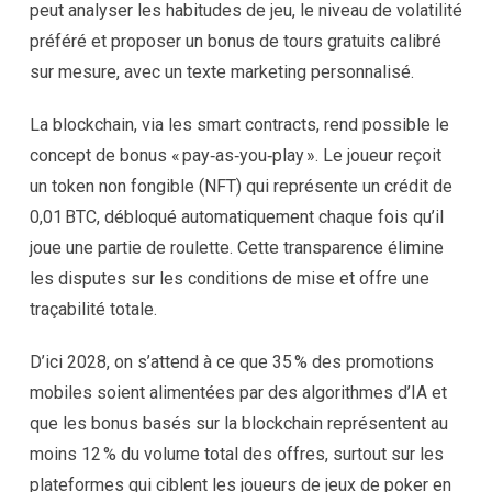
peut analyser les habitudes de jeu, le niveau de volatilité
préféré et proposer un bonus de tours gratuits calibré
sur mesure, avec un texte marketing personnalisé.
La blockchain, via les smart contracts, rend possible le
concept de bonus « pay‑as‑you‑play ». Le joueur reçoit
un token non fongible (NFT) qui représente un crédit de
0,01 BTC, débloqué automatiquement chaque fois qu’il
joue une partie de roulette. Cette transparence élimine
les disputes sur les conditions de mise et offre une
traçabilité totale.
D’ici 2028, on s’attend à ce que 35 % des promotions
mobiles soient alimentées par des algorithmes d’IA et
que les bonus basés sur la blockchain représentent au
moins 12 % du volume total des offres, surtout sur les
plateformes qui ciblent les joueurs de jeux de poker en