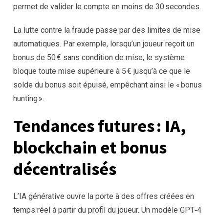
permet de valider le compte en moins de 30 secondes.
La lutte contre la fraude passe par des limites de mise
automatiques. Par exemple, lorsqu’un joueur reçoit un
bonus de 50 € sans condition de mise, le système
bloque toute mise supérieure à 5 € jusqu’à ce que le
solde du bonus soit épuisé, empêchant ainsi le « bonus
hunting ».
Tendances futures : IA,
blockchain et bonus
décentralisés
L’IA générative ouvre la porte à des offres créées en
temps réel à partir du profil du joueur. Un modèle GPT‑4