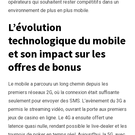
opérateurs qui souhaitent rester compétitifs dans un
environnement de plus en plus mobile.
L’évolution
technologique du mobile
et son impact sur les
offres de bonus
Le mobile a parcouru un long chemin depuis les
premiers réseaux 2G, où la connexion était suffisante
seulement pour envoyer des SMS. L’avènement du 3G a
permis le streaming vidéo, ouvrant la porte aux premiers
jeux de casino en ligne. Le 4G a ensuite offert une
latence quasi nulle, rendant possible le live‑dealer et les
tournois de poker en temps réel. Aujourd’hui, la 5G, avec