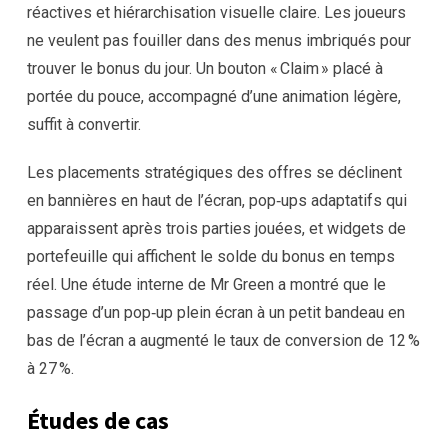
réactives et hiérarchisation visuelle claire. Les joueurs
ne veulent pas fouiller dans des menus imbriqués pour
trouver le bonus du jour. Un bouton « Claim » placé à
portée du pouce, accompagné d’une animation légère,
suffit à convertir.
Les placements stratégiques des offres se déclinent
en bannières en haut de l’écran, pop‑ups adaptatifs qui
apparaissent après trois parties jouées, et widgets de
portefeuille qui affichent le solde du bonus en temps
réel. Une étude interne de Mr Green a montré que le
passage d’un pop‑up plein écran à un petit bandeau en
bas de l’écran a augmenté le taux de conversion de 12 %
à 27 %.
Études de cas