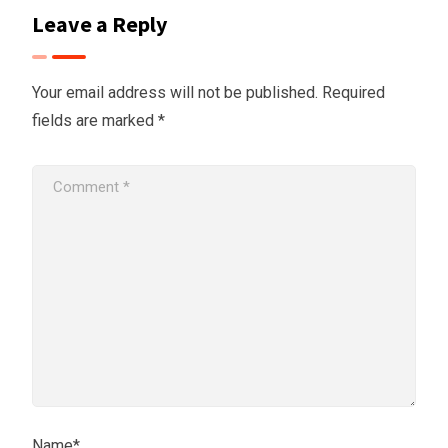
Leave a Reply
Your email address will not be published.
Required
fields are marked
*
Name*