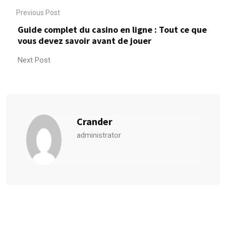
Previous Post
Guide complet du casino en ligne : Tout ce que
vous devez savoir avant de jouer
Next Post
Crander
administrator