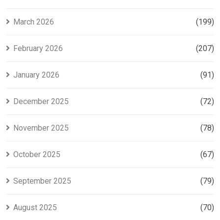
March 2026
(199)
February 2026
(207)
January 2026
(91)
December 2025
(72)
November 2025
(78)
October 2025
(67)
September 2025
(79)
August 2025
(70)