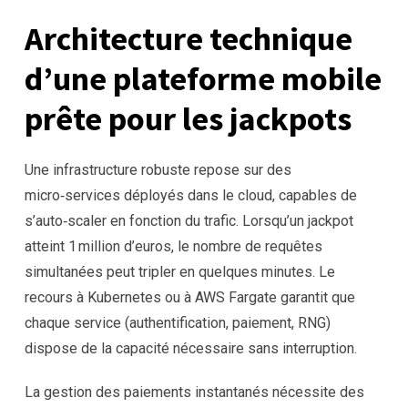
Architecture technique
d’une plateforme mobile
prête pour les jackpots
Une infrastructure robuste repose sur des
micro‑services déployés dans le cloud, capables de
s’auto‑scaler en fonction du trafic. Lorsqu’un jackpot
atteint 1 million d’euros, le nombre de requêtes
simultanées peut tripler en quelques minutes. Le
recours à Kubernetes ou à AWS Fargate garantit que
chaque service (authentification, paiement, RNG)
dispose de la capacité nécessaire sans interruption.
La gestion des paiements instantanés nécessite des