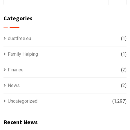
Categories
dustfree.eu
(1)
Family Helping
(1)
Finance
(2)
News
(2)
Uncategorized
(1,297)
Recent News