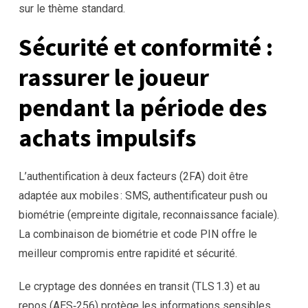
sur le thème standard.
Sécurité et conformité :
rassurer le joueur
pendant la période des
achats impulsifs
L’authentification à deux facteurs (2FA) doit être
adaptée aux mobiles : SMS, authentificateur push ou
biométrie (empreinte digitale, reconnaissance faciale).
La combinaison de biométrie et code PIN offre le
meilleur compromis entre rapidité et sécurité.
Le cryptage des données en transit (TLS 1.3) et au
repos (AES‑256) protège les informations sensibles,