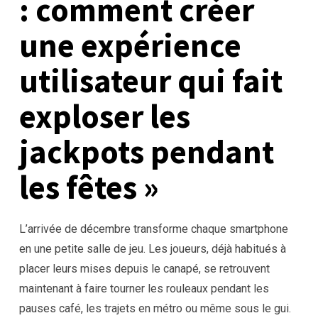
: comment créer
une expérience
utilisateur qui fait
exploser les
jackpots pendant
les fêtes »
L’arrivée de décembre transforme chaque smartphone
en une petite salle de jeu. Les joueurs, déjà habitués à
placer leurs mises depuis le canapé, se retrouvent
maintenant à faire tourner les rouleaux pendant les
pauses café, les trajets en métro ou même sous le gui.