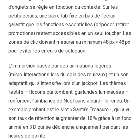
d’onglets se règle en fonction du contexte. Sur les
petits écrans, une barre tab fixe en bas de l’écran
garantit que les fonctions essentielles (déposer, retirer,
promotions) restent accessibles en un seul toucher. Les
zones de clic doivent mesurer au minimum 48 px × 48 px
pour éviter les erreurs de sélection.
L’immersion passe par des animations légères
(micro‑interactions lors du spin des rouleaux) et un son
adaptatif qui s’intensifie lors d’un jackpot. Les thèmes
festifs – flocons qui tombent, guirlandes lumineuses –
renforcent l’ambiance de Noël sans alourdir le rendu. Un
exemple probant est le slot « Santa’s Treasure », qui a vu
son taux de rétention augmenter de 18 % grâce à un fond
animé en 3 D qui se déclenche uniquement pendant les
heures de pointe.