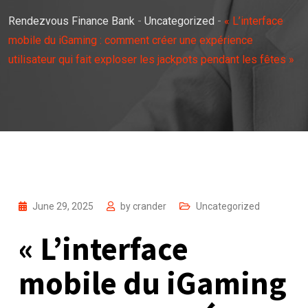
Rendezvous Finance Bank
-
Uncategorized
-
« L’interface
mobile du iGaming : comment créer une expérience
utilisateur qui fait exploser les jackpots pendant les fêtes »
June 29, 2025
by
crander
Uncategorized
« L’interface
mobile du iGaming