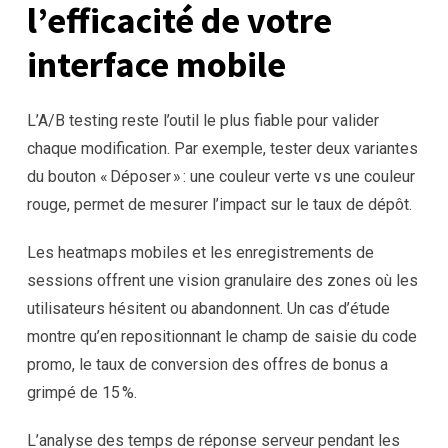
l’efficacité de votre
interface mobile
L’A/B testing reste l’outil le plus fiable pour valider
chaque modification. Par exemple, tester deux variantes
du bouton « Déposer » : une couleur verte vs une couleur
rouge, permet de mesurer l’impact sur le taux de dépôt.
Les heatmaps mobiles et les enregistrements de
sessions offrent une vision granulaire des zones où les
utilisateurs hésitent ou abandonnent. Un cas d’étude
montre qu’en repositionnant le champ de saisie du code
promo, le taux de conversion des offres de bonus a
grimpé de 15 %.
L’analyse des temps de réponse serveur pendant les