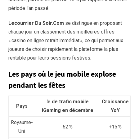
période l’an passé.
Lecourrier Du Soir.Com
se distingue en proposant
chaque jour un classement des meilleures offres
« casino en ligne retrait immédiat », ce qui permet aux
joueurs de choisir rapidement la plateforme la plus
rentable pour leurs sessions festives.
Les pays où le jeu mobile explose
pendant les fêtes
% de trafic mobile
Croissance
Pays
iGaming en décembre
YoY
Royaume-
62 %
+15 %
Uni