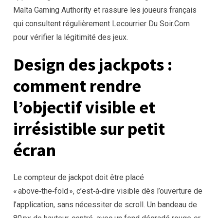
Malta Gaming Authority et rassure les joueurs français
qui consultent régulièrement Lecourrier Du Soir.Com
pour vérifier la légitimité des jeux.
Design des jackpots :
comment rendre
l’objectif visible et
irrésistible sur petit
écran
Le compteur de jackpot doit être placé
« above‑the‑fold », c’est‑à‑dire visible dès l’ouverture de
l’application, sans nécessiter de scroll. Un bandeau de