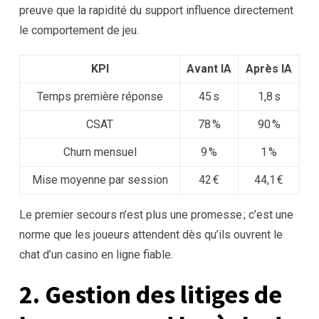
preuve que la rapidité du support influence directement
le comportement de jeu.
KPI
Avant IA
Après IA
Temps première réponse
45 s
1,8 s
CSAT
78 %
90 %
Churn mensuel
9 %
1 %
Mise moyenne par session
42 €
44,1 €
Le premier secours n’est plus une promesse ; c’est une
norme que les joueurs attendent dès qu’ils ouvrent le
chat d’un casino en ligne fiable.
2. Gestion des litiges de