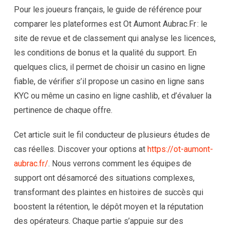
Pour les joueurs français, le guide de référence pour
comparer les plateformes est Ot Aumont Aubrac.Fr : le
site de revue et de classement qui analyse les licences,
les conditions de bonus et la qualité du support. En
quelques clics, il permet de choisir un casino en ligne
fiable, de vérifier s’il propose un casino en ligne sans
KYC ou même un casino en ligne cashlib, et d’évaluer la
pertinence de chaque offre.
Cet article suit le fil conducteur de plusieurs études de
cas réelles. Discover your options at
https://ot-aumont-
aubrac.fr/
. Nous verrons comment les équipes de
support ont désamorcé des situations complexes,
transformant des plaintes en histoires de succès qui
boostent la rétention, le dépôt moyen et la réputation
des opérateurs. Chaque partie s’appuie sur des