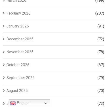
March 2026
(199)
February 2026
(207)
January 2026
(91)
December 2025
(72)
November 2025
(78)
October 2025
(67)
September 2025
(79)
August 2025
(70)
English
July 2025
(73)