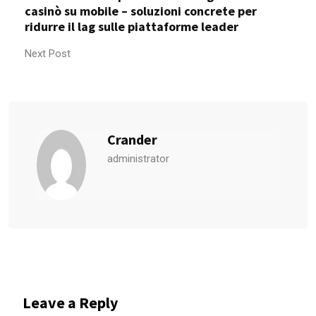
casinò su mobile – soluzioni concrete per
ridurre il lag sulle piattaforme leader
Next Post
Crander
administrator
Leave a Reply