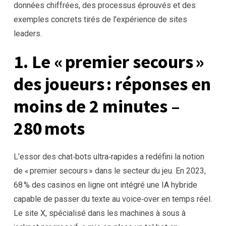
données chiffrées, des processus éprouvés et des
exemples concrets tirés de l’expérience de sites
leaders.
1. Le « premier secours »
des joueurs : réponses en
moins de 2 minutes –
280 mots
L’essor des chat‑bots ultra‑rapides a redéfini la notion
de « premier secours » dans le secteur du jeu. En 2023,
68 % des casinos en ligne ont intégré une IA hybride
capable de passer du texte au voice‑over en temps réel.
Le site X, spécialisé dans les machines à sous à