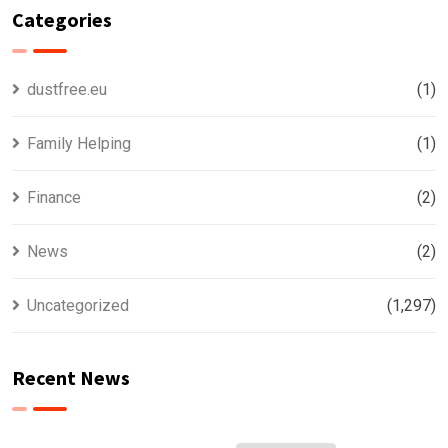
Categories
dustfree.eu
(1)
Family Helping
(1)
Finance
(2)
News
(2)
Uncategorized
(1,297)
Recent News