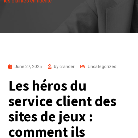
les plaintes en fidélité
June 27, 2025
by
crander
Uncategorized
Les héros du
service client des
sites de jeux :
comment ils