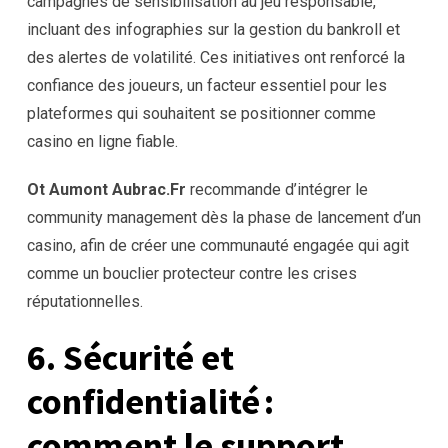
campagnes de sensibilisation au jeu responsable,
incluant des infographies sur la gestion du bankroll et
des alertes de volatilité. Ces initiatives ont renforcé la
confiance des joueurs, un facteur essentiel pour les
plateformes qui souhaitent se positionner comme
casino en ligne fiable.
Ot Aumont Aubrac.Fr
recommande d’intégrer le
community management dès la phase de lancement d’un
casino, afin de créer une communauté engagée qui agit
comme un bouclier protecteur contre les crises
réputationnelles.
6. Sécurité et
confidentialité :
comment le support