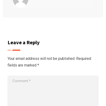
Leave a Reply
Your email address will not be published.
Required
fields are marked
*