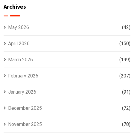
zdobyć spiny
Archives
za rejestrację
bez wpłaty
May 2026
(42)
April 2026
(150)
March 2026
(199)
February 2026
(207)
January 2026
(91)
December 2025
(72)
November 2025
(78)