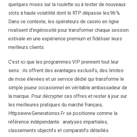
quelques mises sur la roulette ou à tester de nouveaux
slots à haute volatilité dont le RTP dépasse les 96 %.
Dans ce contexte, les opérateurs de casino en ligne
rivalisent d’ingéniosité pour transformer chaque session
estivale en une expérience premium et fidéliser leurs
meilleurs clients.
C’est ici que les programmes VIP prennent tout leur
sens : ils offrent des avantages exclusifs, des limites
de mise élevées et un service dédié qui transforme le
simple joueur occasionnel en véritable ambassadeur de
la marque. Pour décrypter ces offres et rester à jour sur
les meilleures pratiques du marché français,
Httpswww.Generationxx.Fr se positionne comme la
référence indépendante : analyses impartiales,
classements objectifs et comparatifs détaillés