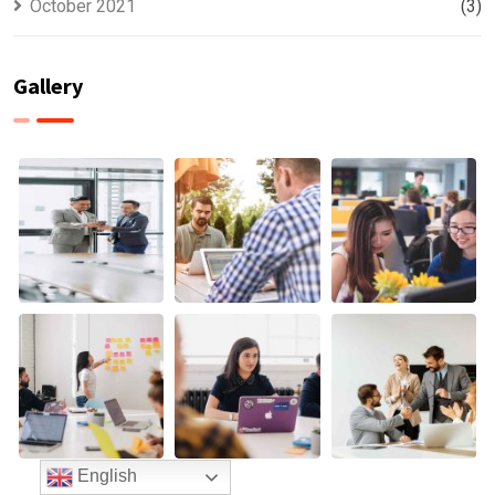
October 2021
(3)
Gallery
English