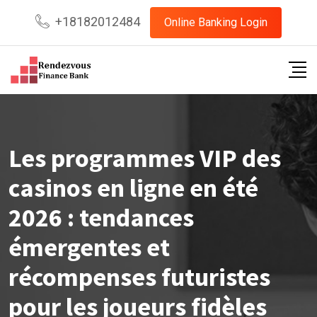
Skip
+18182012484
Online Banking Login
to
content
Les programmes VIP des
casinos en ligne en été
2026 : tendances
émergentes et
récompenses futuristes
pour les joueurs fidèles