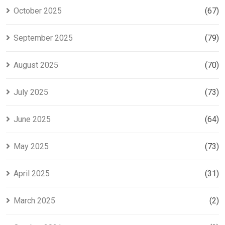
October 2025
(67)
September 2025
(79)
August 2025
(70)
July 2025
(73)
June 2025
(64)
May 2025
(73)
April 2025
(31)
March 2025
(2)