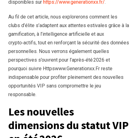
disponibles sur
https://www.generationxx.fr/
.
Au fil de cet article, nous explorerons comment les
clubs d’élite s’adaptent aux attentes estivales grâce à la
gamification, à l’intelligence artificielle et aux
crypto‑actifs, tout en renforçant la sécurité des données
personnelles. Nous verrons également quelles
perspectives s’ouvrent pour l’après‑été 2026 et
pourquoi suivre Httpswww.Generationxx.Fr reste
indispensable pour profiter pleinement des nouvelles
opportunités VIP sans compromettre le jeu
responsable.
Les nouvelles
dimensions du statut VIP