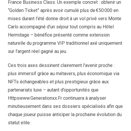
France Business Class. Un exemple concret : obtenir un
“Golden Ticket” après avoir cumulé plus de €50 000 en
mises durant l’été donne droit à un vol privé vers Monte
Carlo accompagné d’un séjour tout compris au Hôtel
Hermitage – bénéfice présenté comme extension
naturelle du programme VIP traditionnel axé uniquement
sur l’argent réel gagné au jeu.
Ces trois axes dessinent clairement l’avenir proche :
plus immersif grâce au métavers, plus économique via
NFTs échangeables et plus prestigieux grâce aux
partenariats luxe – autant d’opportunités que
Httpswww.Generationxx.Fr continuera à analyser
minutieusement dans ses dossiers spécialisés afin que
chaque joueur puisse anticiper la prochaine évolution du
statut elite.