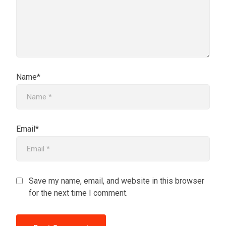
Name*
Email*
Save my name, email, and website in this browser
for the next time I comment.