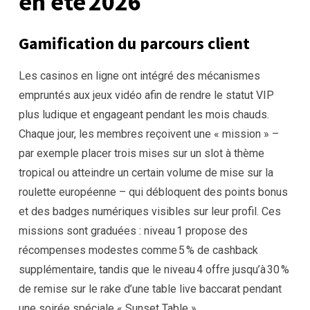
en été 2026
Gamification du parcours client
Les casinos en ligne ont intégré des mécanismes
empruntés aux jeux vidéo afin de rendre le statut VIP
plus ludique et engageant pendant les mois chauds.
Chaque jour, les membres reçoivent une « mission » –
par exemple placer trois mises sur un slot à thème
tropical ou atteindre un certain volume de mise sur la
roulette européenne – qui débloquent des points bonus
et des badges numériques visibles sur leur profil. Ces
missions sont graduées : niveau 1 propose des
récompenses modestes comme 5 % de cashback
supplémentaire, tandis que le niveau 4 offre jusqu’à 30 %
de remise sur le rake d’une table live baccarat pendant
une soirée spéciale « Sunset Table ».