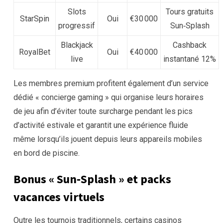
Slots
Tours gratuits
StarSpin
Oui
€30 000
progressif
Sun‑Splash
Blackjack
Cashback
RoyalBet
Oui
€40 000
live
instantané 12%
Les membres premium profitent également d’un service
dédié « concierge gaming » qui organise leurs horaires
de jeu afin d’éviter toute surcharge pendant les pics
d’activité estivale et garantit une expérience fluide
même lorsqu’ils jouent depuis leurs appareils mobiles
en bord de piscine.
Bonus « Sun‑Splash » et packs
vacances virtuels
Outre les tournois traditionnels, certains casinos