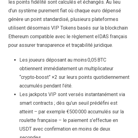
les points fidélité sont calculés et échangés. Au lieu
d’un système purement fiat où chaque euro dépensé
génère un point standardisé, plusieurs plateformes
utilisent désormais VIP Tokens basés sur la blockchain
Ethereum compatible avec le règlement eIDAS français
pour assurer transparence et traçabilité juridique.
Les joueurs déposant au moins 0,05 BTC
obtiennent immédiatement un multiplicateur
“crypto‑boost” ×2 sur leurs points quotidiennement
accumulés pendant l’été.
Les jackpots VIP sont versés instantanément via
smart contracts ; dès qu’un seuil prédéfini est
atteint – par exemple €500 000 accumulés sur la
roulette française – le paiement s’effectue en
USDT avec confirmation en moins de deux
secondes.