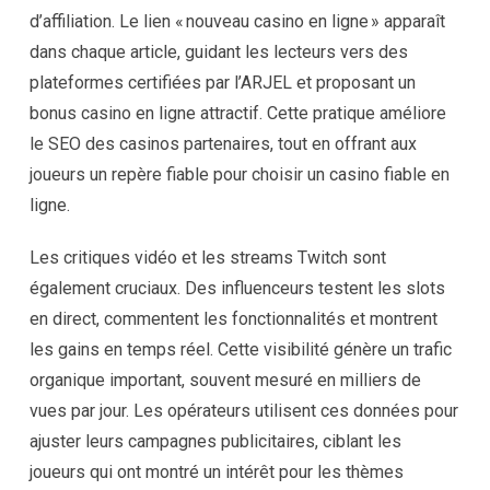
d’affiliation. Le lien « nouveau casino en ligne » apparaît
dans chaque article, guidant les lecteurs vers des
plateformes certifiées par l’ARJEL et proposant un
bonus casino en ligne attractif. Cette pratique améliore
le SEO des casinos partenaires, tout en offrant aux
joueurs un repère fiable pour choisir un casino fiable en
ligne.
Les critiques vidéo et les streams Twitch sont
également cruciaux. Des influenceurs testent les slots
en direct, commentent les fonctionnalités et montrent
les gains en temps réel. Cette visibilité génère un trafic
organique important, souvent mesuré en milliers de
vues par jour. Les opérateurs utilisent ces données pour
ajuster leurs campagnes publicitaires, ciblant les
joueurs qui ont montré un intérêt pour les thèmes