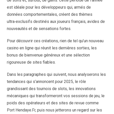
de sons et, surtout, de gains. Cette période de l’année
est idéale pour les développeurs qui, armés de
données comportementales, créent des thèmes
ultra‑exclusifs destinés aux joueurs français, avides de
nouveautés et de sensations fortes.
Pour découvrir ces créations, rien de tel qu’un nouveau
casino en ligne qui réunit les dernières sorties, les
bonus de bienvenue généreux et une sélection
rigoureuse de sites fiables.
Dans les paragraphes qui suivent, nous analyserons les
tendances qui s’annoncent pour 2025, le rôle
grandissant des tournois de slots, les innovations
mécaniques qui transformeront vos sessions de jeu, le
poids des opérateurs et des sites de revue comme
Port Hendaye.Fr, puis nous jetterons un regard sur les