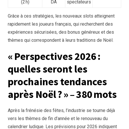
(2 h)
DA
spectateurs
Grâce à ces stratégies, les nouveaux slots atteignent
rapidement les joueurs français, qui recherchent des
expériences sécurisées, des bonus généreux et des
thèmes qui correspondent à leurs traditions de Noël.
« Perspectives 2026 :
quelles seront les
prochaines tendances
après Noël ? » – 380 mots
Après la frénésie des fêtes, l’industrie se tourne déjà
vers les thèmes de fin d’année et le renouveau du
calendrier ludique. Les prévisions pour 2026 indiquent