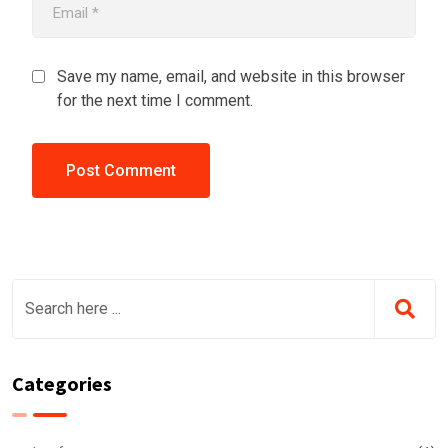
Save my name, email, and website in this browser
for the next time I comment.
Categories