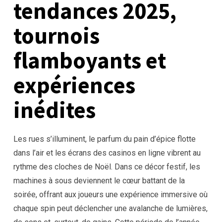
tendances 2025,
tournois
flamboyants et
expériences
inédites
Les rues s’illuminent, le parfum du pain d’épice flotte
dans l’air et les écrans des casinos en ligne vibrent au
rythme des cloches de Noël. Dans ce décor festif, les
machines à sous deviennent le cœur battant de la
soirée, offrant aux joueurs une expérience immersive où
chaque spin peut déclencher une avalanche de lumières,