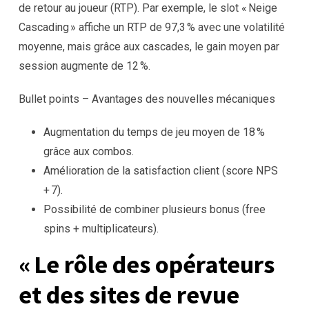
de retour au joueur (RTP). Par exemple, le slot « Neige
Cascading » affiche un RTP de 97,3 % avec une volatilité
moyenne, mais grâce aux cascades, le gain moyen par
session augmente de 12 %.
Bullet points – Avantages des nouvelles mécaniques
Augmentation du temps de jeu moyen de 18 %
grâce aux combos.
Amélioration de la satisfaction client (score NPS
+ 7).
Possibilité de combiner plusieurs bonus (free
spins + multiplicateurs).
« Le rôle des opérateurs
et des sites de revue