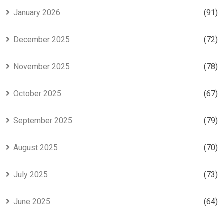
January 2026
(91)
December 2025
(72)
November 2025
(78)
October 2025
(67)
September 2025
(79)
August 2025
(70)
July 2025
(73)
June 2025
(64)