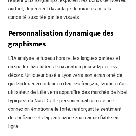
restent plus longtemps, explorent les bonus de Noël et,
surtout, dépensent davantage de mise grâce à la
curiosité suscitée par les visuels.
Personnalisation dynamique des
graphismes
L’IA analyse le fuseau horaire, les langues parlées et
même les habitudes de navigation pour adapter les
décors. Un joueur basé à Lyon verra son écran orné de
guirlandes à la couleur du drapeau français, tandis qu’un
utilisateur de Lille verra apparaître des marchés de Noël
typiques du Nord. Cette personnalisation crée une
connexion émotionnelle forte, renforçant le sentiment
de confiance et d’appartenance à un casino fiable en
ligne.