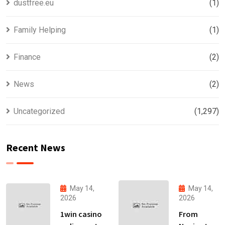
dustfree.eu
(1)
Family Helping
(1)
Finance
(2)
News
(2)
Uncategorized
(1,297)
Recent News
May 14,
May 14,
2026
2026
1win casino
From