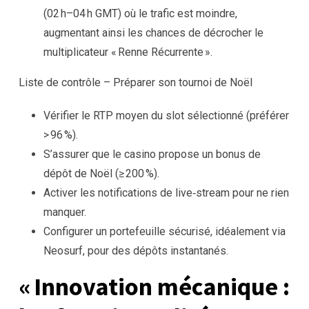
(02 h–04 h GMT) où le trafic est moindre,
augmentant ainsi les chances de décrocher le
multiplicateur « Renne Récurrente ».
Liste de contrôle – Préparer son tournoi de Noël
Vérifier le RTP moyen du slot sélectionné (préférer
> 96 %).
S’assurer que le casino propose un bonus de
dépôt de Noël (≥ 200 %).
Activer les notifications de live‑stream pour ne rien
manquer.
Configurer un portefeuille sécurisé, idéalement via
Neosurf, pour des dépôts instantanés.
« Innovation mécanique :