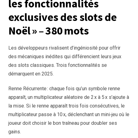
les fonctionnalités
exclusives des slots de
Noël » – 380 mots
Les développeurs rivalisent d’ingéniosité pour offrir
des mécaniques inédites qui différencient leurs jeux
des slots classiques. Trois fonctionnalités se
démarquent en 2025.
Renne Récurrente : chaque fois qu’un symbole renne
apparaît, un multiplicateur aléatoire de 2 x à 5 x s’ajoute à
la mise. Si le renne apparaît trois fois consécutives, le
multiplicateur passe à 10 x, déclenchant un mini‑jeu où le
joueur doit choisir le bon traîneau pour doubler ses
gains.