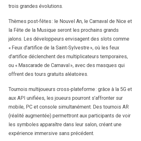
trois grandes évolutions.
Thèmes post‑fêtes : le Nouvel An, le Carnaval de Nice et
la Fête de la Musique seront les prochains grands
jalons. Les développeurs envisagent des slots comme
« Feux d’artifice de la Saint‑Sylvestre », où les feux
d’artifice déclenchent des multiplicateurs temporaires,
ou « Mascarade de Carnaval », avec des masques qui
offrent des tours gratuits aléatoires.
Tournois multijoueurs cross‑plateforme : grâce à la 5G et
aux API unifiées, les joueurs pourront s’affronter sur
mobile, PC et console simultanément. Des tournois AR
(réalité augmentée) permettront aux participants de voir
les symboles apparaître dans leur salon, créant une
expérience immersive sans précédent.