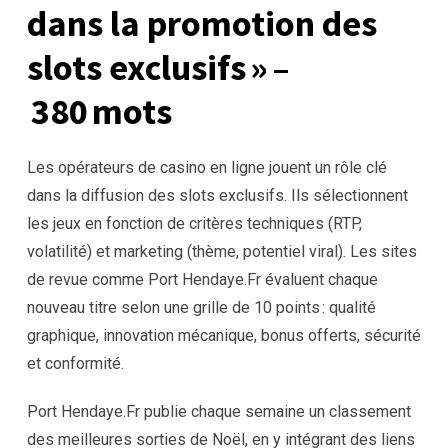
dans la promotion des
slots exclusifs » –
380 mots
Les opérateurs de casino en ligne jouent un rôle clé
dans la diffusion des slots exclusifs. Ils sélectionnent
les jeux en fonction de critères techniques (RTP,
volatilité) et marketing (thème, potentiel viral). Les sites
de revue comme Port Hendaye.Fr évaluent chaque
nouveau titre selon une grille de 10 points : qualité
graphique, innovation mécanique, bonus offerts, sécurité
et conformité.
Port Hendaye.Fr publie chaque semaine un classement
des meilleures sorties de Noël, en y intégrant des liens