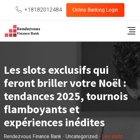
Skip
+18182012484
Online Banking Login
to
content
Les slots exclusifs qui
feront briller votre Noël :
tendances 2025, tournois
flamboyants et
expériences inédites
Rendezvous Finance Bank
-
Uncategorized
-
Les slots