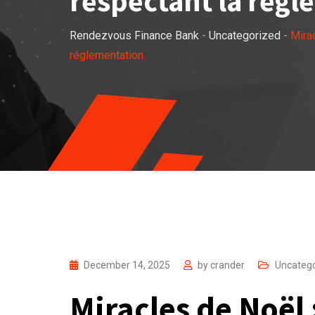
respectant la rég
Rendezvous Finance Bank
-
Uncategorized
-
Mira
réglementation
December 14, 2025
by
crander
Uncateg
Miracles de Noël