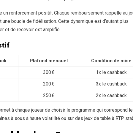
e un renforcement positif. Chaque remboursement rappelle au jo
t une boucle de fidélisation. Cette dynamique est d’autant plus
r et de recevoir est amplifié.
tif
ack
Plafond mensuel
Condition de mise
300 €
1x le cashback
200 €
3x le cashback
250 €
2x le cashback
ermet à chaque joueur de choisir le programme qui correspond le
ines à sous à haute volatilité ou sur des jeux de table à RTP sta