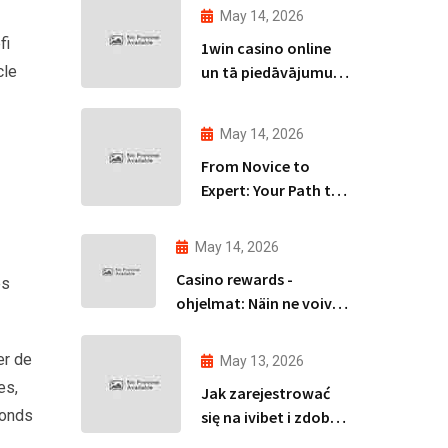
May 14, 2026
fi
1win casino online
un tā piedāvājumu
cle
izpēte Latvijas tirgū
May 14, 2026
From Novice to
Expert: Your Path to
Becoming an Avia
Master
May 14, 2026
Casino rewards -
ès
ohjelmat: Näin ne voivat
parantaa
voittomahdollisuuksiasi
er de
May 13, 2026
es,
Jak zarejestrować
fonds
się na ivibet i zdobyć
spiny za rejestrację