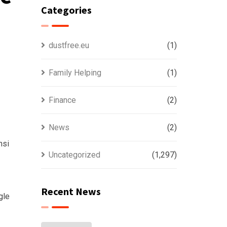
Categories
dustfree.eu
(1)
Family Helping
(1)
Finance
(2)
News
(2)
nsi
Uncategorized
(1,297)
Recent News
gle