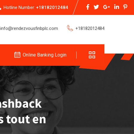
Hotline Number:
+18182012484
info@rendezvousfinbplc.com
+18182012484
Online Banking Login
cashback
s tout en