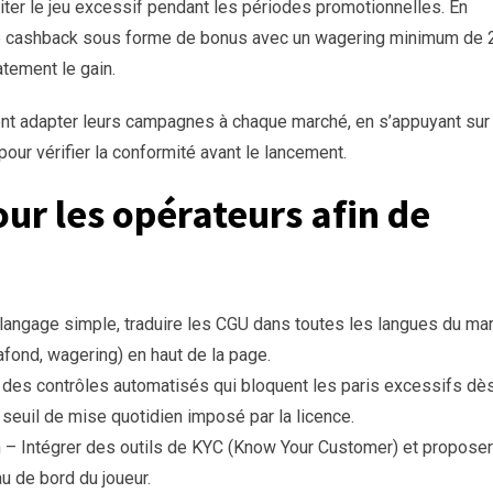
’éviter le jeu excessif pendant les périodes promotionnelles. En
le cashback sous forme de bonus avec un wagering minimum de 
atement le gain.
ent adapter leurs campagnes à chaque marché, en s’appuyant sur
our vérifier la conformité avant le lancement.
ur les opérateurs afin de
n langage simple, traduire les CGU dans toutes les langues du ma
lafond, wagering) en haut de la page.
 des contrôles automatisés qui bloquent les paris excessifs dè
e seuil de mise quotidien imposé par la licence.
ion – Intégrer des outils de KYC (Know Your Customer) et propose
u de bord du joueur.