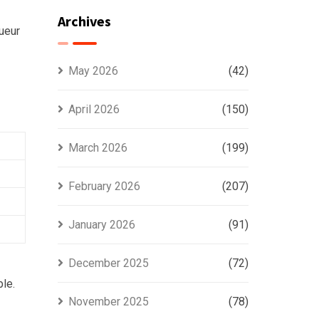
bez wpłaty
Archives
ueur
May 2026
(42)
April 2026
(150)
March 2026
(199)
February 2026
(207)
January 2026
(91)
December 2025
(72)
ble.
November 2025
(78)