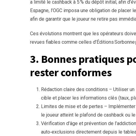
a limité le cashback à 5 % du dépôt initial, afin d
Espagne, l’OGC imposa une obligation de placer 
afin de garantir que le joueur ne retire pas immédi
Ces évolutions montrent que les opérateurs doiv
revues fiables comme celles d’Éditions Sorbonne p
3. Bonnes pratiques po
rester conformes
Rédaction claire des conditions – Utiliser u
cible et placer les informations clés (taux, p
Limites de mise et de pertes – Implémenter
le joueur atteint le plafond de cashback ou l
Vérification d’âge et prévention de l’addict
auto‑exclusions directement depuis le tablea