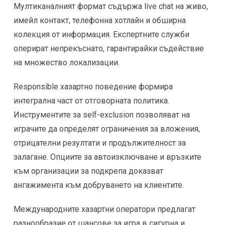
Мултиканалният формат съдържа live chat на живо,
имейл контакт, телефонна хотлайн и обширна
колекция от информация. Експертните служби
оперират непрекъснато, гарантирайки съдействие
на множество локализации.
Responsible хазартно поведение формира
интегрална част от отговорната политика.
Инструментите за self-exclusion позволяват на
играчите да определят ограничения за вложения,
отрицателни резултати и продължителност за
залагане. Опциите за автоизключване и връзките
към организации за подкрепа доказват
ангажимента към добруването на клиентите.
Международните хазартни оператори предлагат
разнообразие от шансове за игра в сигурна и