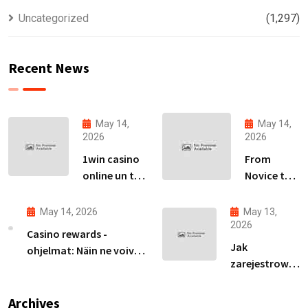
Uncategorized
(1,297)
Recent News
May 14,
May 14,
2026
2026
1win casino
From
online un tā
Novice to
piedāvājumu
Expert:
izpēte
Your Path
May 14, 2026
May 13,
Latvijas
to
2026
Casino rewards -
tirgū
Becoming
Jak
ohjelmat: Näin ne voivat
an Avia
zarejestrować
parantaa
Master
się na ivibet i
voittomahdollisuuksiasi
zdobyć spiny
Archives