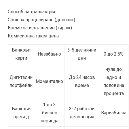
Способ на транзакция
Срок за процесиране (депозит)
Време за изпълнение (тираж)
Комисионна такса цена
Банкови
3-5 делнични
Незабавно
0 до 2.5%
карти
дни
нула до
Дигитални
До 24 часов
едно и
Моментално
портфейли
време
половина
процента
1 до 3
Банкови
3-7 работни
бизнес
Вариабилна
превод
денонощия
периода