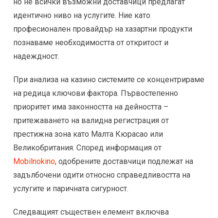
но не всички възможни доставчици предлагат
идентично ниво на услугите. Ние като
професионален провайдър на хазартни продукти
познаваме необходимостта от откритост и
надеждност.
При анализа на казино системите се концентрираме
на редица ключови фактора. Първостепенно
приоритет има законността на дейността –
притежаването на валидна регистрация от
престижна зона като Малта Кюрасао или
Великобритания. Според информация от
Mobilnokino
, одобрените доставчици подлежат на
задълбочени одити относно справедливостта на
услугите и паричната сигурност.
Следващият съществен елемент включва