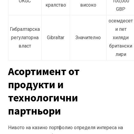
UKGC
100,000
кралство
високо
GBP
осемдесет
Гибралтарска
и пет
регулаторна
Gibraltar
Значително
хиляди
власт
британски
лири
Асортимент от
продукти и
технологични
партньори
Нивото на казино портфолио определя интереса на