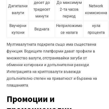
десет до
До максимум
Дигитални
Network
тридесет
2-та часов
валути
комисионна
минути
период
Ваучерни
Неприложимо
нула
Веднага
купони
се налага
процента
Мултивалутната подкрепа също има съществена
функция. Водещите платформи дават профили в
множество валути, отстранявайки загуби от
обменни котировки и допълнителни разходи.
Интеграцията на криптовалути въвежда
допълнително степен на приватност и бързина на
плащанията.
Промоции и