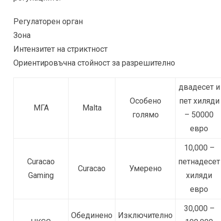
Регулаторен орган
Зона
Интензитет на стриктност
Ориентировъчна стойност за разрешително
двадесет и
Особено
пет хиляди
МГА
Malta
голямо
– 50000
евро
10,000 –
Curacao
петнадесет
Curacao
Умерено
Gaming
хиляди
евро
30,000 –
Обединено
Изключително