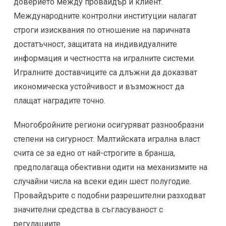
доверието между провайдър и клиент.
Международните контролни институции налагат
строги изисквания по отношение на паричната
достатъчност, защитата на индивидуалните
информация и честността на игралните системи.
Игралните доставчиците са длъжни да доказват
икономическа устойчивост и възможност да
плащат наградите точно.
Многобройните региони осигуряват разнообразни
степени на сигурност. Малтийската игрална власт
счита се за едно от най-строгите в бранша,
предполагаща обективни одити на механизмите на
случайни числа на всеки един шест полугодие.
Провайдърите с подобни разрешителни разходват
значителни средства в съгласуваност с
регулациите.