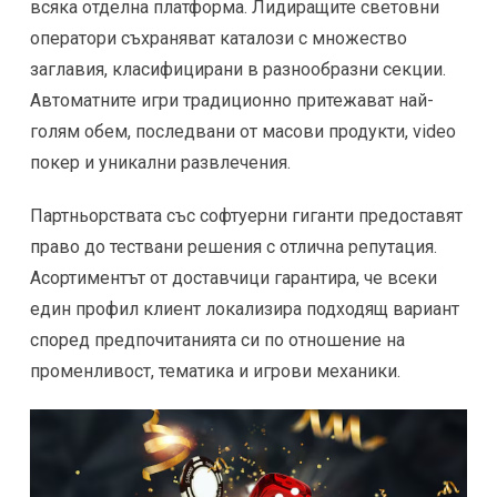
всяка отделна платформа. Лидиращите световни
оператори съхраняват каталози с множество
заглавия, класифицирани в разнообразни секции.
Автоматните игри традиционно притежават най-
голям обем, последвани от масови продукти, video
покер и уникални развлечения.
Партньорствата със софтуерни гиганти предоставят
право до тествани решения с отлична репутация.
Асортиментът от доставчици гарантира, че всеки
един профил клиент локализира подходящ вариант
според предпочитанията си по отношение на
променливост, тематика и игрови механики.