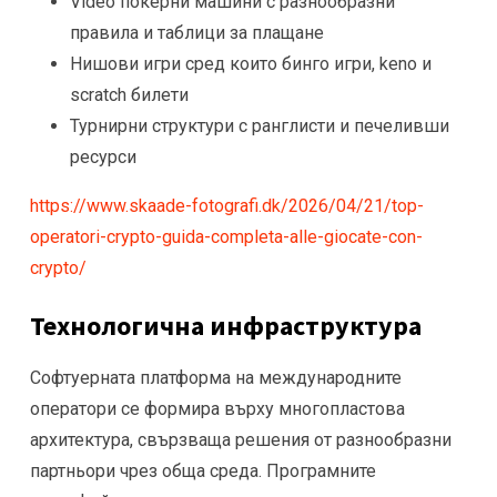
Video покерни машини с разнообразни
правила и таблици за плащане
Нишови игри сред които бинго игри, keno и
scratch билети
Турнирни структури с ранглисти и печеливши
ресурси
https://www.skaade-fotografi.dk/2026/04/21/top-
operatori-crypto-guida-completa-alle-giocate-con-
crypto/
Технологична инфраструктура
Софтуерната платформа на международните
оператори се формира върху многопластова
архитектура, свързваща решения от разнообразни
партньори чрез обща среда. Програмните