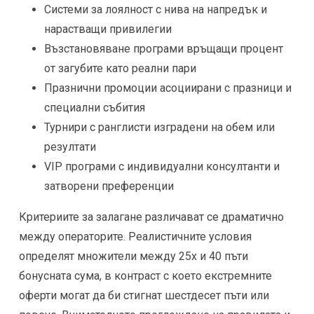
Системи за лоялност с нива на напредък и
нарастващи привилегии
Възстановяване програми връщащи процент
от загубите като реални пари
Празнични промоции асоциирани с празници и
специални събития
Турнири с ранглисти изградени на обем или
резултати
VIP програми с индивидуални консултанти и
затворени преференции
Критериите за залагане различават се драматично
между операторите. Реалистичните условия
определят множители между 25x и 40 пъти
бонусната сума, в контраст с което екстремните
оферти могат да би стигнат шестдесет пъти или