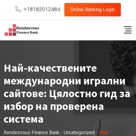
Skip
+18182012484
Online Banking Login
to
content
Най-качествените
международни игрални
сайтове: Цялостно гид за
избор на проверена
система
Rendezvous Finance Bank
-
Uncategorized
-
Най-