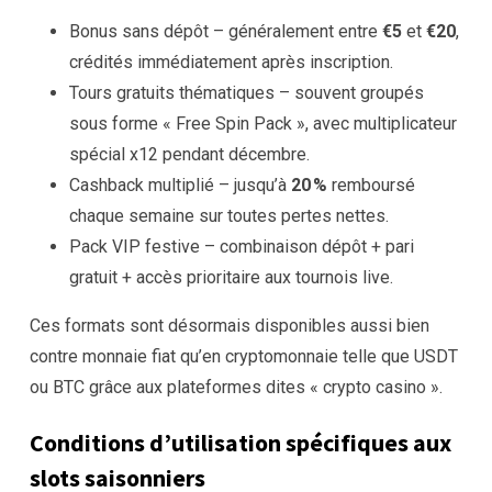
Bonus sans dépôt – généralement entre
€5
et
€20
,
crédités immédiatement après inscription.
Tours gratuits thématiques – souvent groupés
sous forme « Free Spin Pack », avec multiplicateur
spécial x12 pendant décembre.
Cashback multiplié – jusqu’à
20 %
remboursé
chaque semaine sur toutes pertes nettes.
Pack VIP festive – combinaison dépôt + pari
gratuit + accès prioritaire aux tournois live.
Ces formats sont désormais disponibles aussi bien
contre monnaie fiat qu’en cryptomonnaie telle que USDT
ou BTC grâce aux plateformes dites « crypto casino ».
Conditions d’utilisation spécifiques aux
slots saisonniers