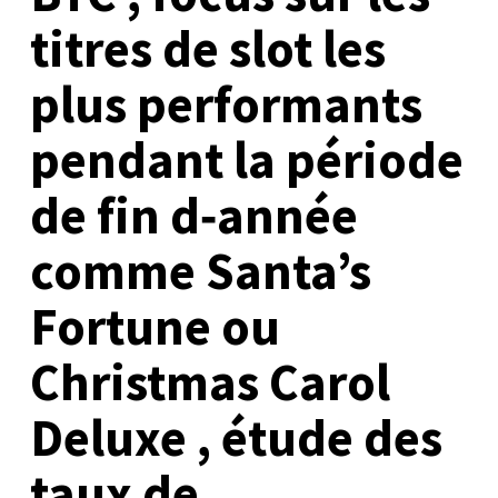
titres de slot les
plus performants
pendant la période
de fin d‑année
comme Santa’s
Fortune ou
Christmas Carol
Deluxe , étude des
taux de