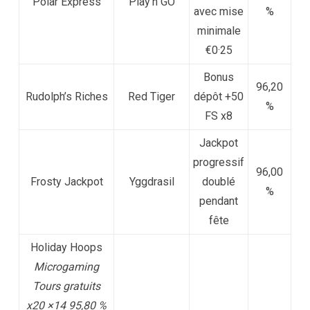
Polar Express
Play’n GO
avec mise
%
minimale
€0·25
Bonus
96,20
Rudolph’s Riches
Red Tiger
dépôt +50
%
FS x8
Jackpot
progressif
96,00
Frosty Jackpot
Yggdrasil
doublé
%
pendant
fête
Holiday Hoops
Microgaming
Tours gratuits
x20 ×14
95,80 %