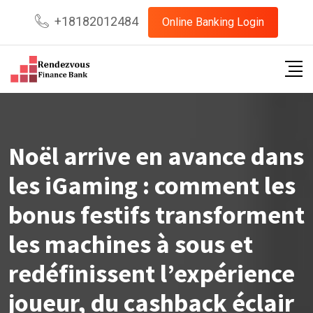
Skip
+18182012484
Online Banking Login
to
content
Noël arrive en avance dans
les iGaming : comment les
bonus festifs transforment
les machines à sous et
redéfinissent l’expérience
joueur, du cashback éclair