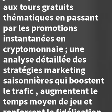
aux tours gratuits
thématiques en passant
par les promotions
instantanées en
cryptomonnaie ; une
analyse détaillée des
stratégies marketing
saisonnières qui boostent
le trafic , augmentent le
temps moyen de jeu et
renforcent la fidélisation ,