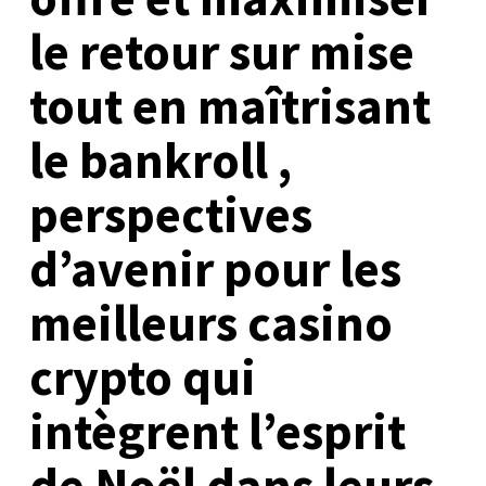
le retour sur mise
tout en maîtrisant
le bankroll ,
perspectives
d’avenir pour les
meilleurs casino
crypto qui
intègrent l’esprit
de Noël dans leurs