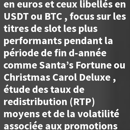
en euros et ceux libellés en
USDT ou BTC , focus sur les
titres de slot les plus
performants pendant la
période de fin d‑année
comme Santa’s Fortune ou
Christmas Carol Deluxe ,
étude des taux de
redistribution (RTP)
moyens et de la volatilité
associée aux promotions