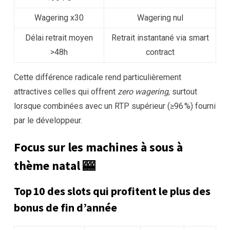
Wagering x30
Wagering nul
Délai retrait moyen
Retrait instantané via smart
>48h
contract
Cette différence radicale rend particulièrement
attractives celles qui offrent
zero wagering
, surtout
lorsque combinées avec un RTP supérieur (≥96 %) fourni
par le développeur.
Focus sur les machines à sous à
thème natal 🎰
Top 10 des slots qui profitent le plus des
bonus de fin d’année