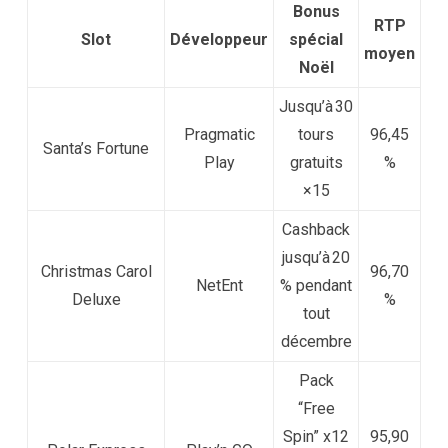
Bonus
RTP
Slot
Développeur
spécial
moyen
Noël
Jusqu’à 30
Pragmatic
tours
96,45
Santa’s Fortune
Play
gratuits
%
×15
Cashback
jusqu’à 20
Christmas Carol
96,70
NetEnt
% pendant
Deluxe
%
tout
décembre
Pack
“Free
Spin” x12
95,90