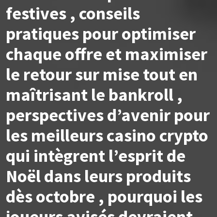
festives , conseils
pratiques pour optimiser
chaque offre et maximiser
le retour sur mise tout en
maîtrisant le bankroll ,
perspectives d’avenir pour
les meilleurs casino crypto
qui intègrent l’esprit de
Noël dans leurs produits
dès octobre , pourquoi les
joueurs avisés devraient