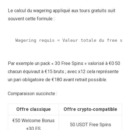
Le calcul du wagering appliqué aux tours gratuits suit
souvent cette formule :
Par exemple un pack « 30 Free Spins » valorisé à €0·50
chacun équivaut à €15 bruts ; avec x12 cela représente
un pari obligatoire de €180 avant retrait possible.
Comparaison succincte :
Offre classique
Offre crypto‑compatible
€50 Welcome Bonus
50 USDT Free Spins
+30 FS