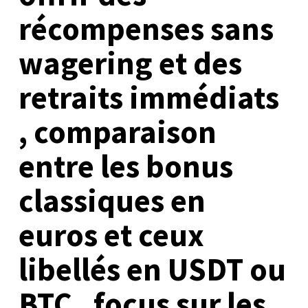
récompenses sans
wagering et des
retraits immédiats
, comparaison
entre les bonus
classiques en
euros et ceux
libellés en USDT ou
BTC , focus sur les