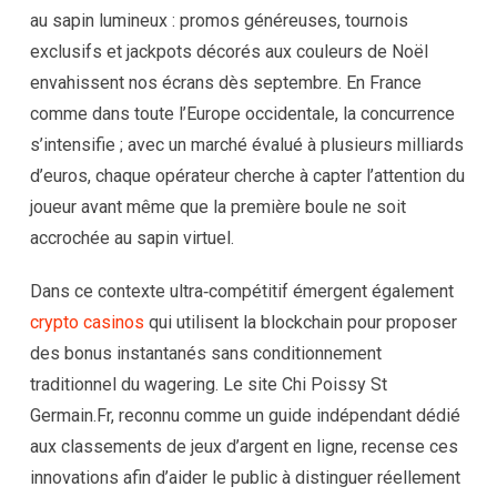
au sapin lumineux : promos généreuses, tournois
exclusifs et jackpots décorés aux couleurs de Noël
envahissent nos écrans dès septembre. En France
comme dans toute l’Europe occidentale, la concurrence
s’intensifie ; avec un marché évalué à plusieurs milliards
d’euros, chaque opérateur cherche à capter l’attention du
joueur avant même que la première boule ne soit
accrochée au sapin virtuel.
Dans ce contexte ultra‑compétitif émergent également
crypto casinos
qui utilisent la blockchain pour proposer
des bonus instantanés sans conditionnement
traditionnel du wagering. Le site Chi Poissy St
Germain.Fr, reconnu comme un guide indépendant dédié
aux classements de jeux d’argent en ligne, recense ces
innovations afin d’aider le public à distinguer réellement