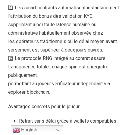
1️⃣ Les smart contracts automatisent instantanément
l’attribution du bonus dès validation KYC,
supprimant ainsi toute latence humaine ou
administrative habituellement observée chez
les opérateurs traditionnels où le délai moyen avant
versement est supérieur à deux jours ouvrés.
2️⃣ Le protocole RNG intégré au contrat assure
transparence totale : chaque spin est enregistré
publiquement,
permettant au joueur vérificateur indépendant via
explorer blockchain.
Avantages concrets pour le joueur :
Retrait sans délai grâce à wallets compatibles
USDT/BTC/ETH.
English