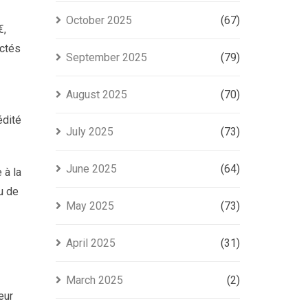
October 2025
(67)
€,
ectés
September 2025
(79)
August 2025
(70)
édité
July 2025
(73)
June 2025
(64)
 à la
u de
May 2025
(73)
April 2025
(31)
March 2025
(2)
eur