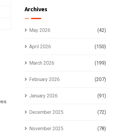
bez wpłaty
Archives
May 2026
(42)
April 2026
(150)
March 2026
(199)
February 2026
(207)
January 2026
(91)
ées.
December 2025
(72)
November 2025
(78)