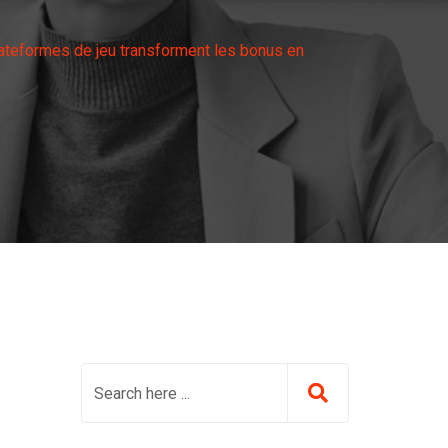
lateformes de jeu transforment les bonus en