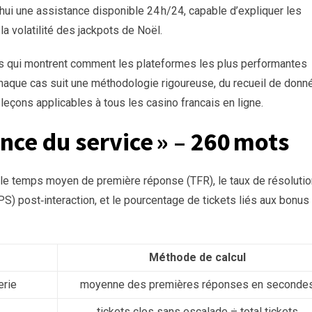
’hui une assistance disponible 24 h/24, capable d’expliquer les
la volatilité des jackpots de Noël.
s qui montrent comment les plateformes les plus performantes
Chaque cas suit une méthodologie rigoureuse, du recueil de donn
eçons applicables à tous les casino francais en ligne.
nce du service » – 260 mots
: le temps moyen de première réponse (TFR), le taux de résolutio
S) post‑interaction, et le pourcentage de tickets liés aux bonus
Méthode de calcul
erie
moyenne des premières réponses en seconde
tickets clos sans escalade ÷ total tickets