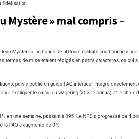
 fidélisation.
au Mystère » mal compris –
deau Mystère », un bonus de 50 tours gratuits conditionné à une
Les termes de mise étaient rédigés en petits caractères, ce qui a
itions, puis a publié un guide FAQ interactif intégré directement
s pour expliquer le calcul du wagering (35 × le bonus) et le choix 
8 % en une semaine, passant à 395. Le NPS a progressé de 4 poi
té la FAQ a augmenté de 9 %.