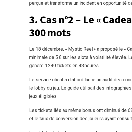
perçue et transforme un incident en opportunité de
3. Cas n°2 – Le « Cade
300 mots
Le 18 décembre, « Mystic Reel » a proposé le « Ca
minimale de 5 € sur les slots à volatilité élevée. 
généré 1 240 tickets en 48 heures.
Le service client a d’abord lancé un audit des cond
le lobby du jeu. Le guide utilisait des infographie
jeux éligibles.
Les tickets liés au même bonus ont diminué de 6
et le taux de conversion des joueurs ayant consul