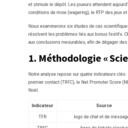
et stimule le dépôt. Les joueurs attendent aujourd
conditions de mise (wagering), le RTP des jeux et 
Nous examinerons six études de cas scientifique
résolvent les problèmes liés aux bonus festifs. 
aux conclusions mesurables, afin de dégager des l
1. Méthodologie « Scie
Notre analyse repose sur quatre indicateurs clés 
premier contact (TRFC), le Net Promoter Score (NP
Noël.
Indicateur
Source
TFR
logs de chat et de messag
TRFC
base de tickets résolus