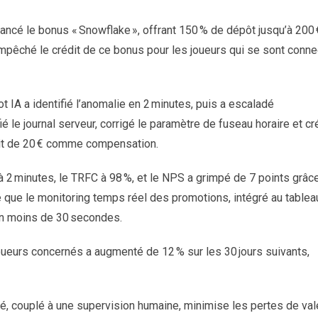
lancé le bonus « Snowflake », offrant 150 % de dépôt jusqu’à 200 
mpêché le crédit de ce bonus pour les joueurs qui se sont conn
t IA a identifié l’anomalie en 2 minutes, puis a escaladé
é le journal serveur, corrigé le paramètre de fuseau horaire et cr
tuit de 20 € comme compensation.
 2 minutes, le TRFC à 98 %, et le NPS a grimpé de 7 points grâce
que le monitoring temps réel des promotions, intégré au tablea
en moins de 30 secondes.
 joueurs concernés a augmenté de 12 % sur les 30 jours suivants,
sé, couplé à une supervision humaine, minimise les pertes de val