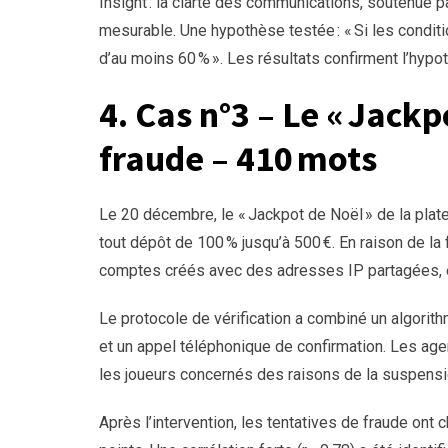
Insight : la clarté des communications, soutenue 
mesurable. Une hypothèse testée : « Si les condit
d’au moins 60 % ». Les résultats confirment l’hypo
4. Cas n°3 – Le « Jackp
fraude – 410 mots
Le 20 décembre, le « Jackpot de Noël » de la plate
tout dépôt de 100 % jusqu’à 500 €. En raison de la 
comptes créés avec des adresses IP partagées, e
Le protocole de vérification a combiné un algorith
et un appel téléphonique de confirmation. Les agen
les joueurs concernés des raisons de la suspensi
Après l’intervention, les tentatives de fraude on