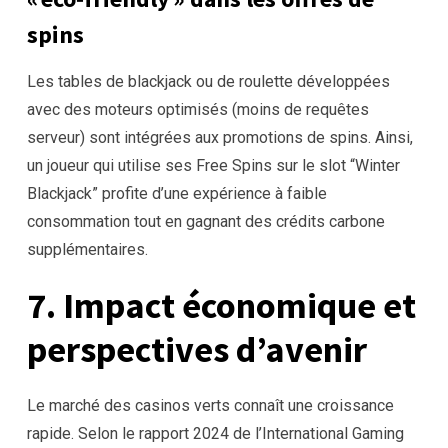
spins
Les tables de blackjack ou de roulette développées
avec des moteurs optimisés (moins de requêtes
serveur) sont intégrées aux promotions de spins. Ainsi,
un joueur qui utilise ses Free Spins sur le slot “Winter
Blackjack” profite d’une expérience à faible
consommation tout en gagnant des crédits carbone
supplémentaires.
7. Impact économique et
perspectives d’avenir
Le marché des casinos verts connaît une croissance
rapide. Selon le rapport 2024 de l’International Gaming