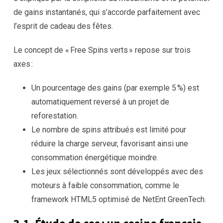
de gains instantanés, qui s’accorde parfaitement avec
l’esprit de cadeau des fêtes.
Le concept de « Free Spins verts » repose sur trois
axes :
Un pourcentage des gains (par exemple 5 %) est
automatiquement reversé à un projet de
reforestation.
Le nombre de spins attribués est limité pour
réduire la charge serveur, favorisant ainsi une
consommation énergétique moindre.
Les jeux sélectionnés sont développés avec des
moteurs à faible consommation, comme le
framework HTML5 optimisé de NetEnt GreenTech.