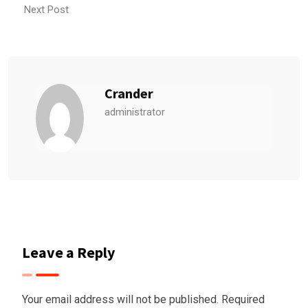
Next Post
Crander
administrator
Leave a Reply
Your email address will not be published.
Required