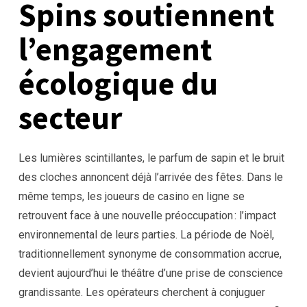
Spins soutiennent
l’engagement
écologique du
secteur
Les lumières scintillantes, le parfum de sapin et le bruit
des cloches annoncent déjà l’arrivée des fêtes. Dans le
même temps, les joueurs de casino en ligne se
retrouvent face à une nouvelle préoccupation : l’impact
environnemental de leurs parties. La période de Noël,
traditionnellement synonyme de consommation accrue,
devient aujourd’hui le théâtre d’une prise de conscience
grandissante. Les opérateurs cherchent à conjuguer