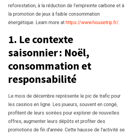
reforestation, à la réduction de l’empreinte carbone et à
la promotion de jeux à faible consommation
énergétique. Learn more at
https://www.housetrip.fr/
.
1. Le contexte
saisonnier : Noël,
consommation et
responsabilité
Le mois de décembre représente le pic de trafic pour
les casinos en ligne. Les joueurs, souvent en congé,
profitent de leurs soirées pour explorer de nouvelles
offres, augmenter leurs dépôts et profiter des
promotions de fin d’année. Cette hausse de l’activité se