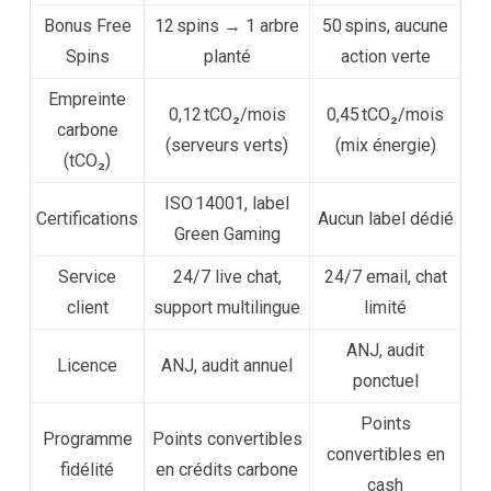
Bonus Free
12 spins → 1 arbre
50 spins, aucune
Spins
planté
action verte
Empreinte
0,12 tCO₂/mois
0,45 tCO₂/mois
carbone
(serveurs verts)
(mix énergie)
(tCO₂)
ISO 14001, label
Certifications
Aucun label dédié
Green Gaming
Service
24/7 live chat,
24/7 email, chat
client
support multilingue
limité
ANJ, audit
Licence
ANJ, audit annuel
ponctuel
Points
Programme
Points convertibles
convertibles en
fidélité
en crédits carbone
cash