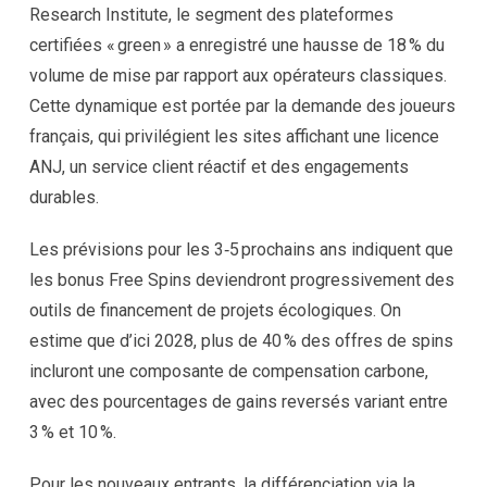
Research Institute, le segment des plateformes
certifiées « green » a enregistré une hausse de 18 % du
volume de mise par rapport aux opérateurs classiques.
Cette dynamique est portée par la demande des joueurs
français, qui privilégient les sites affichant une licence
ANJ, un service client réactif et des engagements
durables.
Les prévisions pour les 3‑5 prochains ans indiquent que
les bonus Free Spins deviendront progressivement des
outils de financement de projets écologiques. On
estime que d’ici 2028, plus de 40 % des offres de spins
incluront une composante de compensation carbone,
avec des pourcentages de gains reversés variant entre
3 % et 10 %.
Pour les nouveaux entrants, la différenciation via la