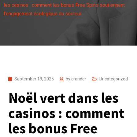
les casinos : comment les bonus Free Spins soutiennent
l’engagement écologique du secteur
September 19, 2025
by
crander
Uncategorized
Noël vert dans les
casinos : comment
les bonus Free