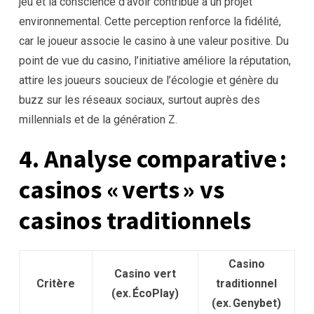
jeu et la conscience d’avoir contribué à un projet
environnemental. Cette perception renforce la fidélité,
car le joueur associe le casino à une valeur positive. Du
point de vue du casino, l’initiative améliore la réputation,
attire les joueurs soucieux de l’écologie et génère du
buzz sur les réseaux sociaux, surtout auprès des
millennials et de la génération Z.
4. Analyse comparative :
casinos « verts » vs
casinos traditionnels
Casino
Casino vert
Critère
traditionnel
(ex. ÉcoPlay)
(ex. Genybet)