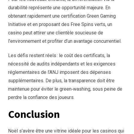
durabilité représente une opportunité majeure. En
obtenant rapidement une certification Green Gaming
Initiative et en proposant des Free Spins verts, un
casino peut attirer une clientèle soucieuse de
l’environnement et profiter d’un avantage concurrentiel.
Les défis restent réels : le coût des certificats, la
nécessité de audits indépendants et les exigences
réglementaires de l’ANJ imposent des dépenses
supplémentaires. De plus, la transparence doit être
maintenue pour éviter le green‑washing, sous peine de
perdre la confiance des joueurs.
Conclusion
Noël s’avère être une vitrine idéale pour les casinos qui