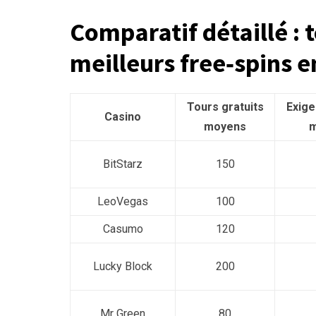
Comparatif détaillé : t
meilleurs free‑spins e
Tours gratuits
Exige
Casino
moyens
m
BitStarz
150
LeoVegas
100
Casumo
120
Lucky Block
200
Mr Green
80