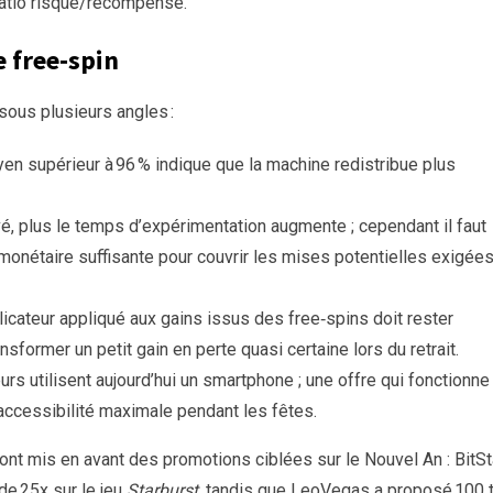
 ratio risque/récompense.
e free‑spin
sous plusieurs angles :
n supérieur à 96 % indique que la machine redistribue plus
é, plus le temps d’expérimentation augmente ; cependant il faut
monétaire suffisante pour couvrir les mises potentielles exigées
icateur appliqué aux gains issus des free‑spins doit rester
nsformer un petit gain en perte quasi certaine lors du retrait.
rs utilisent aujourd’hui un smartphone ; une offre qui fonctionne
 accessibilité maximale pendant les fêtes.
ont mis en avant des promotions ciblées sur le Nouvel An : BitSt
de 25x sur le jeu
Starburst
, tandis que LeoVegas a proposé 100 