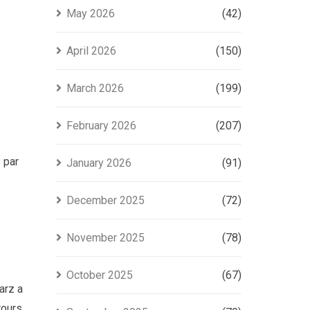
May 2026
(42)
April 2026
(150)
March 2026
(199)
February 2026
(207)
 par
January 2026
(91)
December 2025
(72)
November 2025
(78)
October 2025
(67)
arz a
tours