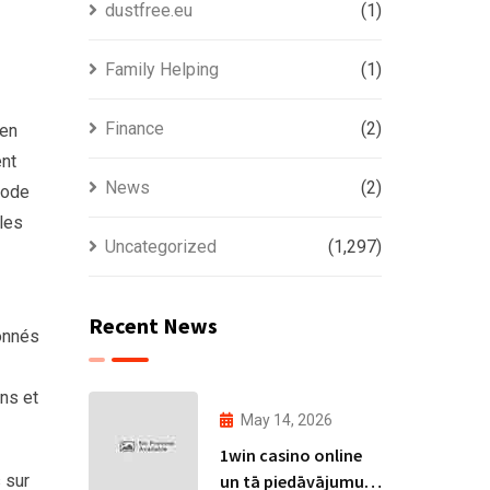
dustfree.eu
(1)
Family Helping
(1)
Finance
(2)
 en
ent
News
(2)
iode
 les
Uncategorized
(1,297)
Recent News
onnés
ons et
May 14, 2026
1win casino online
un tā piedāvājumu
s sur