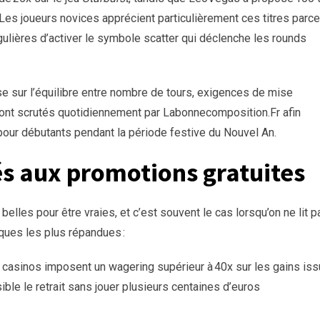
 Les joueurs novices apprécient particulièrement ces titres parce
gulières d’activer le symbole scatter qui déclenche les rounds
se sur l’équilibre entre nombre de tours, exigences de mise
ont scrutés quotidiennement par Labonnecomposition.Fr afin
our débutants pendant la période festive du Nouvel An.
és aux promotions gratuites
lles pour être vraies, et c’est souvent le cas lorsqu’on ne lit p
aques les plus répandues :
 casinos imposent un wagering supérieur à 40x sur les gains is
ble le retrait sans jouer plusieurs centaines d’euros