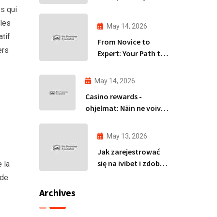
izpēte Latvijas tirgū
s qui
 les
May 14, 2026
atif
From Novice to
ers
Expert: Your Path to
Becoming an Avia
Master
May 14, 2026
Casino rewards -
ohjelmat: Näin ne voivat
parantaa
voittomahdollisuuksiasi
May 13, 2026
Jak zarejestrować
się na ivibet i zdobyć
 la
spiny za rejestrację
 de
bez wpłaty
Archives