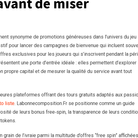
 avant de miser
ement synonyme de promotions généreuses dans l’univers du jeu
festif pour lancer des campagnes de bienvenue qui incluent souv
ffres exclusives pour les joueurs qui s’inscrivent pendant la pér
résentent une porte d’entrée idéale : elles permettent d’explorer
propre capital et de mesurer la qualité du service avant tout
eures plateformes offrant des tours gratuits adaptés aux passi
o liste
. Labonnecomposition.Fr se positionne comme un guide
osité de leurs bonus free‑spin, la transparence de leurs conditi
 tokens.
grain de l’ivraie parmi la multitude d’offres “free spin” affichée