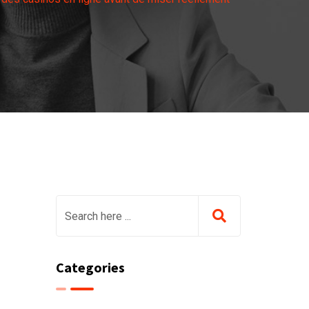
Categories