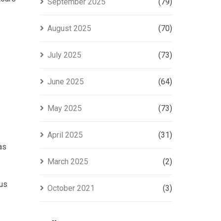
September 2025
(79)
August 2025
(70)
July 2025
(73)
June 2025
(64)
May 2025
(73)
April 2025
(31)
as
March 2025
(2)
sus
October 2021
(3)