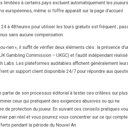
s limitées à certains pays excluent automatiquement les joueur
ons européennes, même si l’offre apparaît sur la page d’accueil
24 à 48 heures pour utiliser les tours gratuits est fréquent ; pas
bonus sans aucune compensation.
ou‑rien », il suffit de vérifier deux éléments clés : la présence d’
 UK Gambling Commission – UKGC) et l’audit indépendant réalisé
Labs. Les plateformes auditables affichent généralement leur
ffrent un support client disponible 24/7 pour répondre aux quest
.
artie de son processus éditorial à tester ces critères sur plus
éliminer ceux qui pratiquent des exigences abusives ou qui ne
e de protection du joueur. En suivant ces conseils pratiques vo
mier pari réel et vous pourrez vous concentrer sur ce qui compte
offerts pendant la période du Nouvel An.