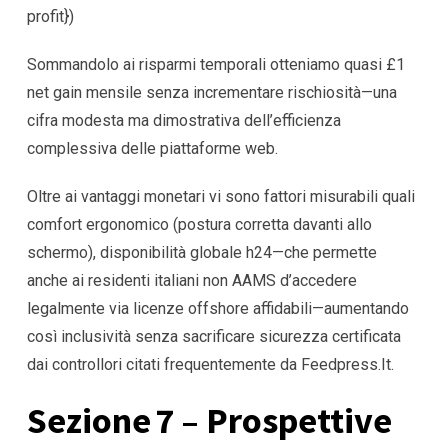
profit})
Sommandolo ai risparmi temporali otteniamo quasi £1
net gain mensile senza incrementare rischiosità—una
cifra modesta ma dimostrativa dell’efficienza
complessiva delle piattaforme web.
Oltre ai vantaggi monetari vi sono fattori misurabili quali
comfort ergonomico (postura corretta davanti allo
schermo), disponibilità globale h24—che permette
anche ai residenti italiani non AAMS d’accedere
legalmente via licenze offshore affidabili—aumentando
così inclusività senza sacrificare sicurezza certificata
dai controllori citati frequentemente da Feedpress.It.
Sezione 7 – Prospettive