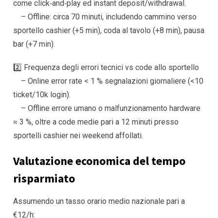
come click‑and‑play ed instant deposit/withdrawal.
– Offline: circa 70 minuti, includendo cammino verso
sportello cashier (+5 min), coda al tavolo (+8 min), pausa
bar (+7 min).
2️⃣ Frequenza degli errori tecnici vs code allo sportello
– Online error rate < 1 % segnalazioni giornaliere (<10
ticket/10k login).
– Offline errore umano o malfunzionamento hardware
≈ 3 %, oltre a code medie pari a 12 minuti presso
sportelli cashier nei weekend affollati.
Valutazione economica del tempo
risparmiato
Assumendo un tasso orario medio nazionale pari a
€12/h: