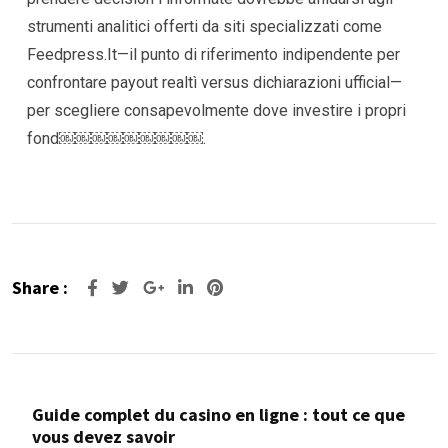
strumenti analitici offerti da siti specializzati come
Feedpress.It—il punto di riferimento indipendente per
confrontare payout realt⁠ì versus dichiarazioni ufficial⁠️—
per scegliere consapevolmente dove investire i propri
fond⁠⁠⁠⁠⁠⁠⁠⁠​​⁠​​￼￼￼￼￼￼￼￼￼‎‎‎‎‎‎‎‎‎‏‏‏‏‏‏‏‏‏‏‏‏.‏
Share :
Google+
LinkedIn
Pinterest
Guide complet du casino en ligne : tout ce que
vous devez savoir