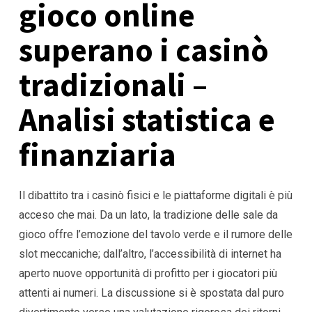
gioco online
superano i casinò
tradizionali –
Analisi statistica e
finanziaria
Il dibattito tra i casinò fisici e le piattaforme digitali è più
acceso che mai. Da un lato, la tradizione delle sale da
gioco offre l’emozione del tavolo verde e il rumore delle
slot meccaniche; dall’altro, l’accessibilità di internet ha
aperto nuove opportunità di profitto per i giocatori più
attenti ai numeri. La discussione si è spostata dal puro