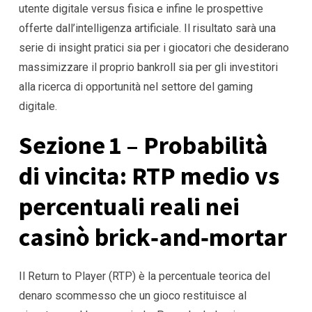
utente digitale versus fisica e infine le prospettive
offerte dall’intelligenza artificiale. Il risultato sarà una
serie di insight pratici sia per i giocatori che desiderano
massimizzare il proprio bankroll sia per gli investitori
alla ricerca di opportunità nel settore del gaming
digitale.
Sezione 1 – Probabilità
di vincita: RTP medio vs
percentuali reali nei
casinò brick‑and‑mortar
Il Return to Player (RTP) è la percentuale teorica del
denaro scommesso che un gioco restituisce al