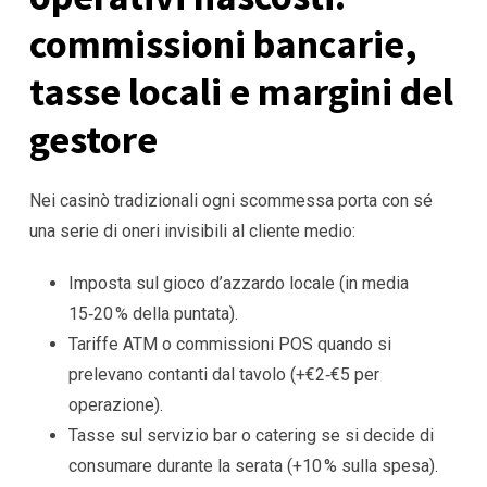
commissioni bancarie,
tasse locali e margini del
gestore
Nei casinò tradizionali ogni scommessa porta con sé
una serie di oneri invisibili al cliente medio:
Imposta sul gioco d’azzardo locale (in media
15‑20 % della puntata).
Tariffe ATM o commissioni POS quando si
prelevano contanti dal tavolo (+€2‑€5 per
operazione).
Tasse sul servizio bar o catering se si decide di
consumare durante la serata (+10 % sulla spesa).