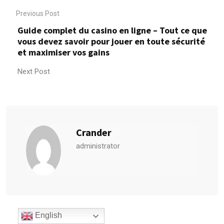
Previous Post
Guide complet du casino en ligne – Tout ce que
vous devez savoir pour jouer en toute sécurité
et maximiser vos gains
Next Post
Crander
administrator
English